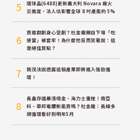
環球晶(6488)更新義大利 Novara 廠火
5
災進度，法人估影響全球 8 吋產能約 5%
買進群創身心受創？杜金龍親自下場「吃
6
便當」被套牢！為什麼他反而笑著說：這
是絕佳買點？
致茂法說透露這個產業即將進入強勁循
7
環！
長鑫存儲暴漲吸金、海力士重挫！南亞
8
科、華邦電腰斬能買嗎？杜金龍：長線多
頭循環看好到明年5月