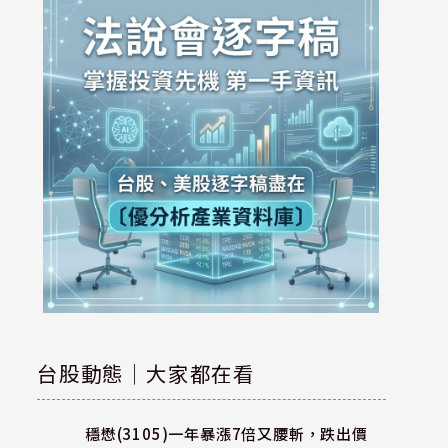
台股動態｜大家都在看
穩懋(3105)一年暴漲7倍又腰斬，跌出價