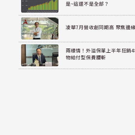
是~這還不是全部？
凌華7月營收創同期高 聚焦邊緣
兩樣情！外溢保單上半年狂銷48
物給付型保費腰斬