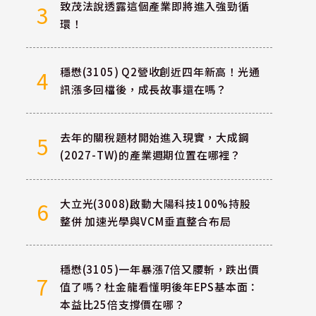
致茂法說透露這個產業即將進入強勁循
3
環！
穩懋(3105) Q2營收創近四年新高！光通
4
訊漲多回檔後，成長故事還在嗎？
去年的關稅題材開始進入現實，大成鋼
5
(2027-TW)的產業週期位置在哪裡？
大立光(3008)啟動大陽科技100%持股
6
整併 加速光學與VCM垂直整合布局
穩懋(3105)一年暴漲7倍又腰斬，跌出價
7
值了嗎？杜金龍看懂明後年EPS基本面：
本益比25倍支撐價在哪？