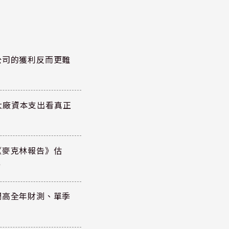
公司的獲利反而更難
大廠資本支出看真正
《麥克林報告》估
元
調高全年財測、單季