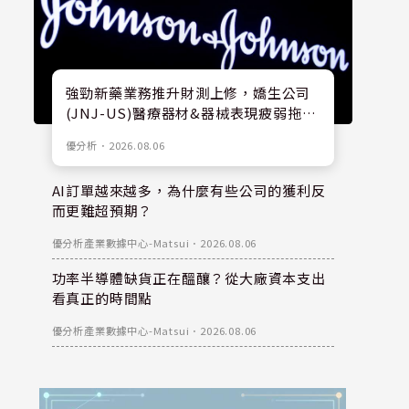
強勁新藥業務推升財測上修，嬌生公司
(JNJ-US)醫療器材&器械表現疲弱拖累
股價
優分析
．
2026.08.06
AI訂單越來越多，為什麼有些公司的獲利反
而更難超預期？
優分析產業數據中心-Matsui
．
2026.08.06
功率半導體缺貨正在醞釀？從大廠資本支出
看真正的時間點
優分析產業數據中心-Matsui
．
2026.08.06