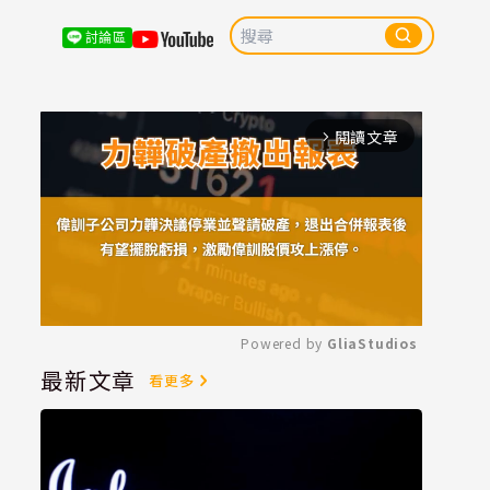
討論區
閱讀文章
arrow_forward_ios
Powered by 
GliaStudios
最新文章
看更多
Mute