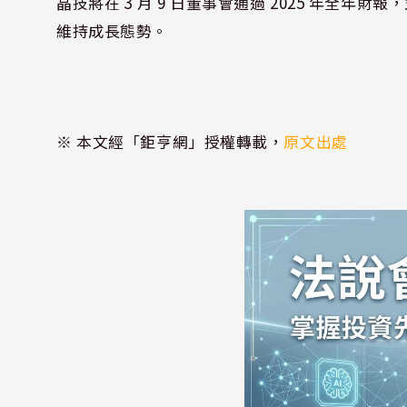
晶技將在 3 月 9 日董事會通過 2025 年全年
維持成長態勢。
※ 本文經「鉅亨網」授權轉載，
原文出處