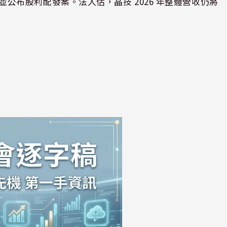
財報，並公布股利配發案。法人估，晶技 2026 年整體營收仍將