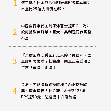
1
值了嗎？杜金龍看懂明後年EPS基本面：
本益比25倍支撐價在哪？
中國自行車代工龍頭津富士達IPO 海外
2
設廠搶歐美訂單，巨大、美利達同步調整
布局
「買群創身心受創」是真的？南亞科、國
3
巨腰斬怎麼辦？杜金龍：國巨正在重演2
年前「華城」走法！
金居、尖點腰斬後換誰漲？ABF載板欣
4
興、南電接棒！杜金龍：看好2028年
EPS達50元，這檔是末升段首選