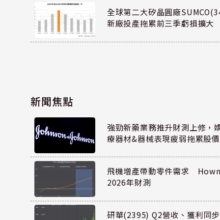
全球第二大矽晶圓廠SUMCO(34
新廠投產拖累前三季虧損擴大
新聞焦點
強勁新藥業務推升財測上修，嬌生
療器材&器械表現疲弱拖累股價
飛機增產帶動零件需求 Howmet
2026年財測
研華(2395) Q2營收、獲利