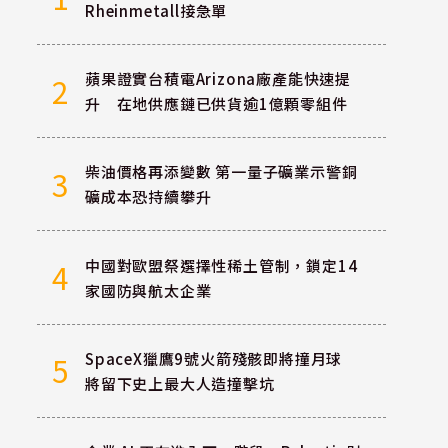
Rheinmetall接急單
蘋果證實台積電Arizona廠產能快速提
2
升 在地供應鏈已供貨逾1億顆零組件
柴油價格再添變數 第一量子礦業示警銅
3
礦成本恐持續攀升
中國對歐盟祭選擇性稀土管制，鎖定14
4
家國防與航太企業
SpaceX獵鷹9號火箭殘骸即將撞月球
5
將留下史上最大人造撞擊坑