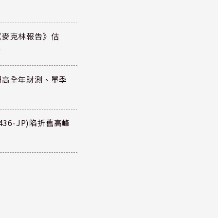
《麥克林報告》估
元
調高全年財測、單季
36-JP)陷折舊高峰