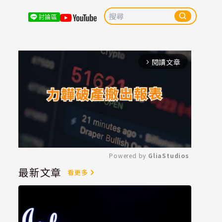
討論區
閱讀文章
arrow_forward_ios
Powered by 
GliaStudios
最新文章
看更多
Mute