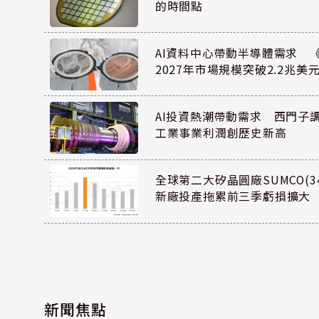
的時間點
AI資料中心帶動半導體需求 
2027年市場規模突破2.2兆美
AI投資熱潮帶動需求 西門子
工業事業利潤創歷史新高
全球第二大矽晶圓廠SUMCO(34
新廠投產拖累前三季虧損擴大
新聞焦點