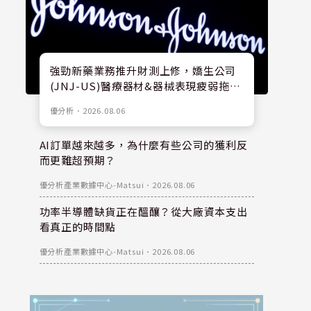
強勁新藥業務推升財測上修，嬌生公司
(JNJ-US)醫療器材&器械表現疲弱拖累
股價
優分析
．
2026.08.06
AI訂單越來越多，為什麼有些公司的獲利反
而更難超預期？
優分析產業數據中心-Matsui
．
2026.08.06
功率半導體缺貨正在醞釀？從大廠資本支出
看真正的時間點
優分析產業數據中心-Matsui
．
2026.08.06