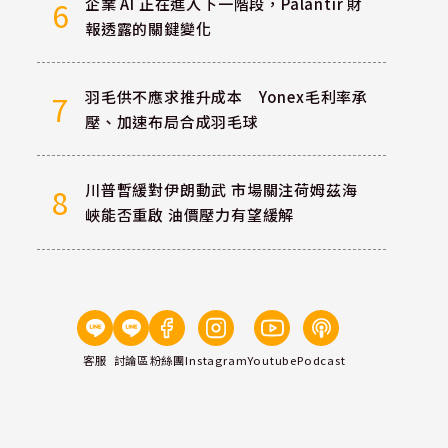
企業 AI 正在進入下一階段，Palantir 財
6
報透露的關鍵變化
羽毛供不應求推升成本 Yonex毛利率承
7
壓、加速布局合成羽毛球
川普暫緩對伊朗動武 市場關注荷姆茲海
8
峽能否重啟 油價壓力有望緩解
客服
討論區
粉絲團
Instagram
Youtube
Podcast