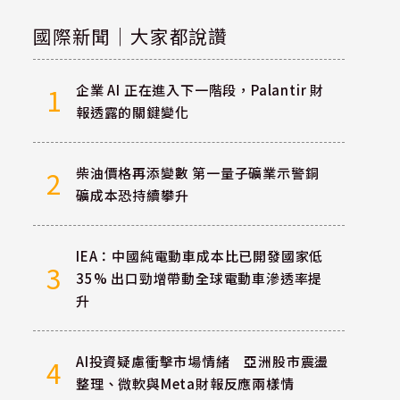
國際新聞｜大家都說讚
企業 AI 正在進入下一階段，Palantir 財
1
報透露的關鍵變化
柴油價格再添變數 第一量子礦業示警銅
2
礦成本恐持續攀升
IEA：中國純電動車成本比已開發國家低
3
35% 出口勁增帶動全球電動車滲透率提
升
AI投資疑慮衝擊市場情緒 亞洲股市震盪
4
整理、微軟與Meta財報反應兩樣情