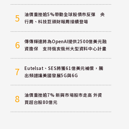
油價重挫逾5%帶動全球股債市反彈 央
5
行周、科技巨頭財報周接續登場
傳傳輝達將為OpenAI提供2500億美元融
6
資擔保 支持俄亥俄州大型資料中心計畫
Eutelsat、SES將獲61億美元補償，騰
7
出頻譜讓美國發展5G與6G
油價重挫逾7% 新興市場股市走高 外資
8
買超台股80億元