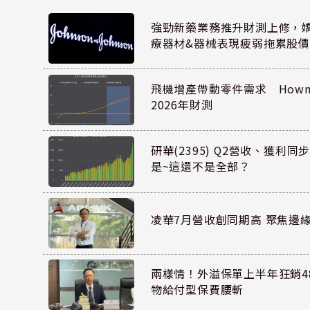
強勁新藥業務推升財測上修，嬌生
療器材&器械表現疲弱拖累股價
飛機增產帶動零件需求 Howmet
2026年財測
研華(2395) Q2營收、獲利
是~這還不是全部？
凌華7月營收創同期高 聚焦邊緣
兩樣情！外溢保單上半年狂銷48
物給付型保費腰斬