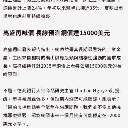
銅價累計上漲2.4％，年初以來漲幅已接近35％，反映出市
場對供應前景持續擔憂。
高盛再喊價 長線預測銅價達15000美元
高盛週四發表報告指出，銅依然是其長期最看好的工業金
屬，主因來自
獨特的礦山供應瓶頸
與
結構性強勁的需求成
長
。高盛維持其對2035年銅價上看每公噸15000美元的長
線預測。
不過，德商銀行大宗商品研究主管Thu Lan Nguyen則提
醒，市場氛圍雖偏多，但短期內漲勢可能趨緩。她表示：
「目前市場焦點完全聚焦在供應問題。我們並不像其他機
構那麼樂觀，認為銅價未來一個月較有可能穩定在12000
美元水準。」