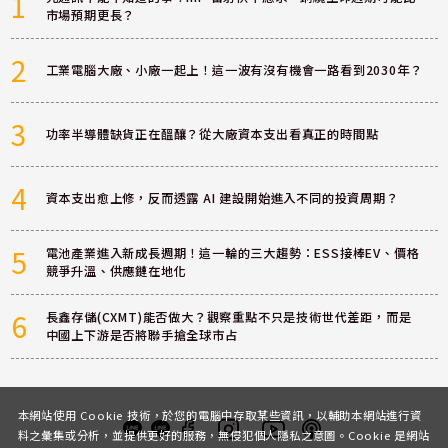
1
市場預期更長？
2
工業電腦大廠、小廠一起上！這一波有沒有機會一路看到2030年？
3
功率半導體缺貨正在醞釀？從大廠資本支出看真正的時間點
4
資本支出愈上修，反而透露 AI 建設開始進入不同的投資周期？
5
電池產業進入新成長週期！這一輪的三大趨勢：ESS接棒EV、價格
競爭升溫、供應鏈在地化
6
長鑫存儲(CXMT)能否做大？觀察重點不只是技術世代差距，而是
中國上下游是否將聯手搶全球市占
本網站使用 Cookie 技術，於您的電腦中存取某些資訊，以輔助本網站進行資
料之彙集或分析，並提供更好的服務，無侵犯個人隱私之意圖。Cookie 是網站