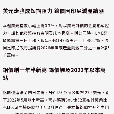
美元走強成短期阻力 鎳價因印尼減產續漲
本週美元指數小幅上揚0.3％，對以美元計價的金屬形成壓
力，讓其他貨幣持有者購買成本提高。與此同時，LME鎳
價連續第三日上漲，報每公噸14745美元，上漲0.7％，原
因是印尼政府提議將2026年鎳礦產量削減三分之一至2億5
千萬噸。
鋁價創一年半新高 錫價觸及2022年以來高
點
鋁價也連續第四日走揚，升0.4％至每公噸2927.5美元，創
下2022年5月以來新高。南非礦商South32宣布其莫桑比
克Mozal冶煉廠將於明年3月停產，是本輪鋁價推升的主因