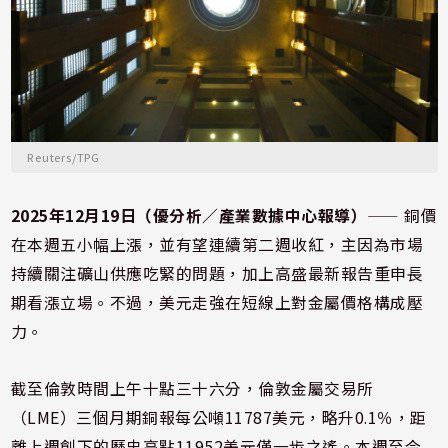
Reuters/TPG
2025年12月19日（優分析／產業數據中心報導）
⸺ 銅價
在本週五小幅上漲，並有望連續第二週收紅，主因為市場
持續關注礦山供應吃緊的問題，加上高盛最新報告重申長
期看漲立場。不過，美元走強在短線上對金屬價格構成壓
力。
截至倫敦時間上午十點三十六分，倫敦金屬交易所
（LME）三個月期銅報每公噸11787美元，略升0.1％，距
離上週創下的歷史高點11952美元僅一步之遙。本週至今