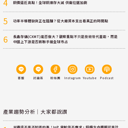
4
銅價逼近高點！全球銅庫存大減 供需拉鋸加劇
5
功率半導體缺貨正在醞釀？從大廠資本支出看真正的時間點
6
長鑫存儲(CXMT)能否做大？觀察重點不只是技術世代差距，而是
中國上下游是否將聯手搶全球市占
客服
討論區
粉絲團
Instagram
Youtube
Podcast
產業趨勢分析｜大家都說讚
光通訊不能不知道的事！InP 雷射供不應求，銅纜生命週期可能比