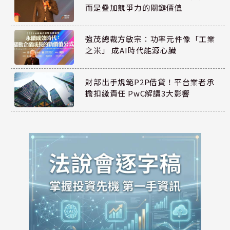
而是疊加競爭力的關鍵價值
強茂總裁方敏宗：功率元件像「工業
之米」 成AI時代能源心臟
財部出手規範P2P借貸！平台業者承
擔扣繳責任 PwC解讀3大影響