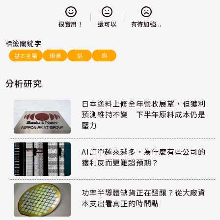
還可以
很實用！
有待加強...
標籤關鍵字
基本金屬
銅價
鋁
錫
分析研究
日本塗料上修全年營收展望，但獲利
預測維持不變 下半年原料成本仍是
壓力
AI訂單越來越多，為什麼有些公司的
獲利反而更難超預期？
功率半導體缺貨正在醞釀？從大廠資
本支出看真正的時間點