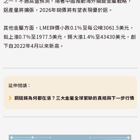
之一。不過高盛預測，隨著中國推動海外關鍵金屬戰略，
鋁產量將擴張，2026年銅價將有望表現優於鋁。
其他金屬方面，LME鋅價小跌0.1％至每公噸3061.5美元，
鉛上漲0.7％至1977.5美元，錫大漲1.4％至43430美元，創
下自2022年4月以來新高。
延伸閱讀：
銅鋁錫為何都在漲？三大金屬全球緊缺的真相與下一步行情