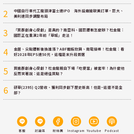
2
中國自行車代工龍頭津富士達IPO 海外設廠搶歐美訂單，巨大、
美利達同步調整布局
3
「買群創身心受創」是真的？南亞科、國巨腰斬怎麼辦？杜金龍：
國巨正在重演2年前「華城」走法！
4
金居、尖點腰斬後換誰漲？ABF載板欣興、南電接棒！杜金龍：看
好2028年EPS達50元，這檔是末升段首選
5
買進群創身心受創？杜金龍親自下場「吃便當」被套牢！為什麼他
反而笑著說：這是絕佳買點？
6
研華(2395) Q2營收、獲利同步創下歷史新高！但是~這還不是全
部？
客服
討論區
粉絲團
Instagram
Youtube
Podcast