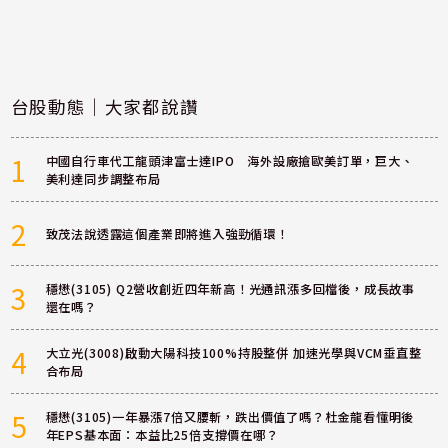
台股動態｜大家都說讚
1
中國自行車代工龍頭津富士達IPO 海外設廠搶歐美訂單，巨大、
美利達同步調整布局
2
致茂法說透露這個產業即將進入強勁循環！
3
穩懋(3105) Q2營收創近四年新高！光通訊漲多回檔後，成長故事
還在嗎？
4
大立光(3008)啟動大陽科技100%持股整併 加速光學與VCM垂直整
合布局
5
穩懋(3105)一年暴漲7倍又腰斬，跌出價值了嗎？杜金龍看懂明後
年EPS基本面：本益比25倍支撐價在哪？