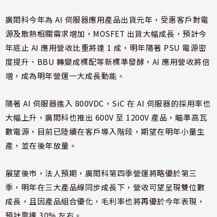
廣閎科今年為 AI 伺服器應用產品出貨元年，受惠客戶對電
源及散熱相關需求增加，MOSFET 出貨大幅成長，預計今
年底止 AI 應用營收比重將達 1 成，明年隨著 PSU 電源密
度提升、BBU 轉變成標配等新標準發酵，AI 應用營收將倍
增，成為明年營運一大成長動能。
隨著 AI 伺服器進入 800VDC，SiC 在 AI 伺服器的採用率也
大幅上升，廣閎科也推出 600V 至 1200V 產品，瞄準高瓦
數電源，目前已陸續在客戶導入階段，期望在明年小量生
產，並在後年放量。
展望後市，法人預期，廣閎科第四季營運將略優於第三
季，明年在三大產品線同步成長下，營收可望呈現雙位數
成長，且因產品組合優化，毛利率也將再優於今年表現，
預計靠攏 30% 左右。