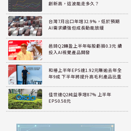
創新高，這波能走多久？
台灣7月出口年增32.9%，低於預期
AI需求續強但成長動能放緩
邑錡Q2轉盈上半年每股虧損0.3元 續
投入AI視覺產品開發
和椿上半年EPS達1.92元賺逾去年全
年9成 下半年將提升高毛利產品比重
佳世達Q2純益季增87% 上半年
EPS0.58元