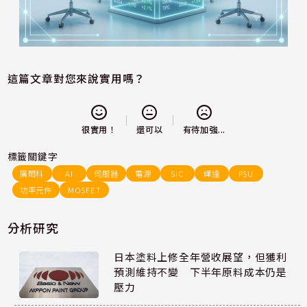
這篇文章對您來說實用嗎？
還可以
很實用！
有待加強...
標籤關鍵字
廣閎科
AI
伺服器
電源
SiC
輝達
PSU
功率元件
MOSFET
分析研究
日本塗料上修全年營收展望，但獲利
預測維持不變 下半年原料成本仍是
壓力