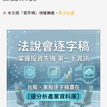
※ 本文經「鉅亨網」授權轉載，
原文出處