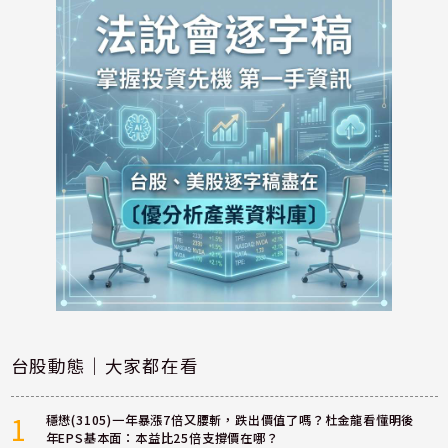
台股動態｜大家都在看
1
穩懋(3105)一年暴漲7倍又腰斬，跌出價值了嗎？杜金龍看懂明後
年EPS基本面：本益比25倍支撐價在哪？