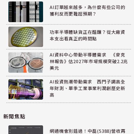
AI訂單越來越多，為什麼有些公司的
獲利反而更難超預期？
功率半導體缺貨正在醞釀？從大廠資
本支出看真正的時間點
AI資料中心帶動半導體需求 《麥克
林報告》估2027年市場規模突破2.2兆
美元
AI投資熱潮帶動需求 西門子調高全
年財測、單季工業事業利潤創歷史新
高
新聞焦點
網通機會別錯過！中磊(5388)營收再