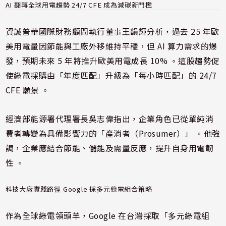
AI 翻轉全球用電趨勢 24/7 CFE 成為減碳新門檻
資誠普華國際財務顧問執行董事王韻輝分析，過去 25 年歐
美用電量因節能與工廠外移維持平穩，但 AI 算力需求的爆
發，預期未來 5 年將推升歐美用電成長 10% 。這股趨勢促
使綠電採購由「年度匹配」升級為「每小時匹配」的 24/7
CFE 願景 。
經濟部能源署代理署長吳志偉指出，企業角色已從單純消
費者轉變為具備影響力的「產消者（Prosumer）」 。他強
調，企業應結合節能、儲能及需量反應，提升自身用電韌
性 。
科技大廠實踐路徑 Google 採多元綠電組合策略
作為全球綠電領頭羊，Google 在台灣採取「多元綠電組