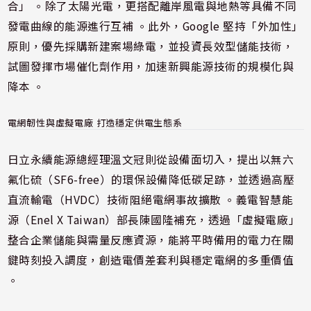
合」 。除了太陽光電，更搭配離岸風電與地熱等具備不同
發電曲線的能源進行互補 。此外，Google 堅持「外加性」
原則，優先採購新建案場綠電，並投資長效型儲能技術，
試圖發揮市場催化劑作用，加速新興能源技術的規模化與
降本 。
電網韌性與虛擬電廠 打造穩定供電生態系
日立永續能源總經理溫文冠則從設備面切入，提出以無六
氟化硫（SF6-free）的環保設備降低碳足跡，並透過高壓
直流輸電（HVDC）技術阻絕電網事故擴散 。義電智慧能
源（Enel X Taiwan）部長陳國隆補充，透過「虛擬電廠」
整合企業儲能與需量反應資源，能將平時備用的電力在關
鍵時刻投入調度，創造電價差套利與穩定電網的多重價值
。