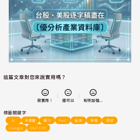
這篇文章對您來說實用嗎？
還可以
很實用！
有待加強...
標籤關鍵字
AI
半導體
算力
PwC
能源
綠電
資誠
Google
24/7 CFE