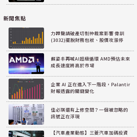
新聞焦點
力韡聲請破產切割仲裁案影響 偉訓
(3032)擺脫財務包袱、股價攻漲停
蘇姿丰再喊AI超級循環 AMD預估未來
成長速度將高於市場
企業 AI 正在進入下一階段，Palantir
財報透露的關鍵變化
佳必琪還有上修空間？一個被忽略的
訊號正在浮現
【汽車產業動態】三菱汽車加碼投資