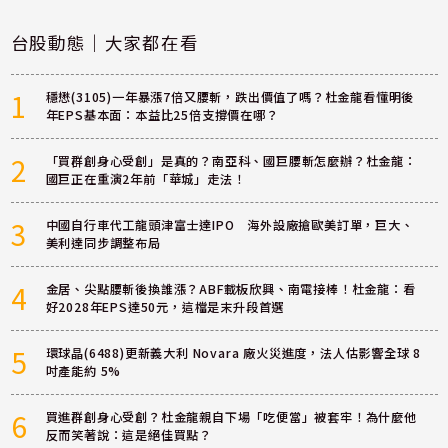
台股動態｜大家都在看
1
穩懋(3105)一年暴漲7倍又腰斬，跌出價值了嗎？杜金龍看懂明後
年EPS基本面：本益比25倍支撐價在哪？
2
「買群創身心受創」是真的？南亞科、國巨腰斬怎麼辦？杜金龍：
國巨正在重演2年前「華城」走法！
3
中國自行車代工龍頭津富士達IPO 海外設廠搶歐美訂單，巨大、
美利達同步調整布局
4
金居、尖點腰斬後換誰漲？ABF載板欣興、南電接棒！杜金龍：看
好2028年EPS達50元，這檔是末升段首選
5
環球晶(6488)更新義大利 Novara 廠火災進度，法人估影響全球 8
吋產能約 5%
6
買進群創身心受創？杜金龍親自下場「吃便當」被套牢！為什麼他
反而笑著說：這是絕佳買點？