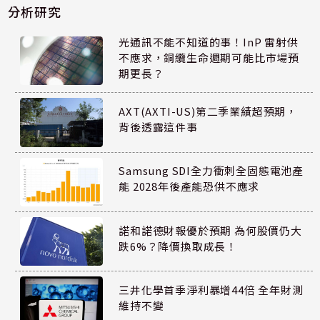
分析研究
光通訊不能不知道的事！InP 雷射供
不應求，銅纜生命週期可能比市場預
期更長？
AXT(AXTI-US)第二季業績超預期，
背後透露這件事
Samsung SDI全力衝刺全固態電池產
能 2028年後產能恐供不應求
諾和諾德財報優於預期 為何股價仍大
跌6%？降價換取成長！
三井化學首季淨利暴增44倍 全年財測
維持不變