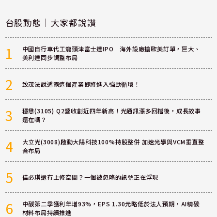
台股動態｜大家都說讚
1
中國自行車代工龍頭津富士達IPO 海外設廠搶歐美訂單，巨大、
美利達同步調整布局
2
致茂法說透露這個產業即將進入強勁循環！
3
穩懋(3105) Q2營收創近四年新高！光通訊漲多回檔後，成長故事
還在嗎？
4
大立光(3008)啟動大陽科技100%持股整併 加速光學與VCM垂直整
合布局
5
佳必琪還有上修空間？一個被忽略的訊號正在浮現
6
中碳第二季獲利年增93%，EPS 1.30元略低於法人預期，AI精碳
材料布局持續推進