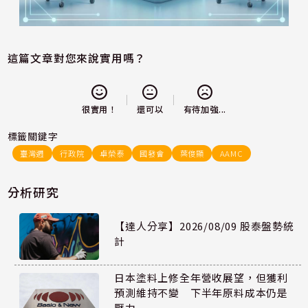
這篇文章對您來說實用嗎？
還可以
很實用！
有待加強...
標籤關鍵字
臺灣週
行政院
卓榮泰
國發會
葉俊顯
AAMC
分析研究
【達人分享】2026/08/09 股泰盤勢統
計
日本塗料上修全年營收展望，但獲利
預測維持不變 下半年原料成本仍是
壓力