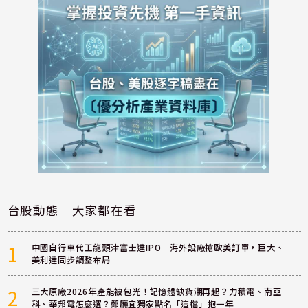
台股動態｜大家都在看
1
中國自行車代工龍頭津富士達IPO 海外設廠搶歐美訂單，巨大、
美利達同步調整布局
2
三大原廠2026年產能被包光！記憶體缺貨潮再起？力積電、南亞
科、華邦電怎麼選？鄭廳宜獨家點名「這檔」抱一年