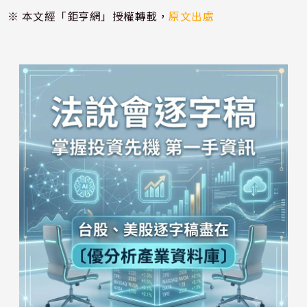
※ 本文經「鉅亨網」授權轉載，
原文出處