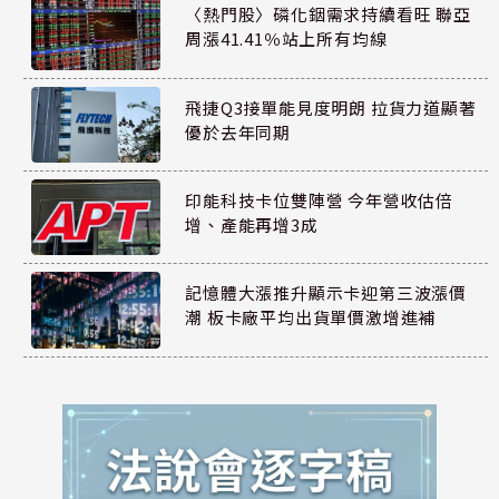
〈熱門股〉磷化銦需求持續看旺 聯亞
周漲41.41％站上所有均線
飛捷Q3接單能見度明朗 拉貨力道顯著
優於去年同期
印能科技卡位雙陣營 今年營收估倍
增、產能再增3成
記憶體大漲推升顯示卡迎第三波漲價
潮 板卡廠平均出貨單價激增進補