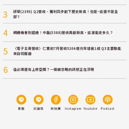
3
研華(2395) Q2營收、獲利同步創下歷史新高！但是~這還不是全
部？
4
網通機會別錯過！中磊(5388)營收再創新高，這波能走多久？
5
〈電子五哥營收〉仁寶前7月營收5206億元年增逾1成 Q3主要動能
來自伺服器
6
佳必琪還有上修空間？一個被忽略的訊號正在浮現
客服
討論區
粉絲團
Instagram
Youtube
Podcast