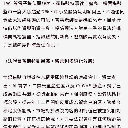
TW) 等電子權值股接棒，讓指數持續往上墊高。櫃買指數
盤中一度大漲超過 2%，中小型股買氣明顯回溫，不過也同
步放大短線震盪的可能，
智霖老師
從籌碼面來看，目前行
情仍以內資與融資主導，投信與法人對第一季的看法普遍
偏向高檔震盪，指數雖然創新高，但風險其實沒有消失，
只是被熱度暫時蓋住而已。
〈法說會預期拉到最滿，留意利多鈍化效應〉
市場焦點自然落在台積電即將登場的法說會上，資本支
出、AI 需求、二奈米量產進度以及 CoWoS 擴產，幾乎已
成為盤面共識，從資金動向來看，相關廠務、設備與耗材
概念股，從去年十二月開始反覆成為資金停泊區，隨著台
積電股價創高，市場對於法說內容的期待值已被拉到相對
高的位置。在這樣的情況下，只要法說會中有任何環節語
氣偏保守，或對未來展望描述得不夠明確，短線出現利多