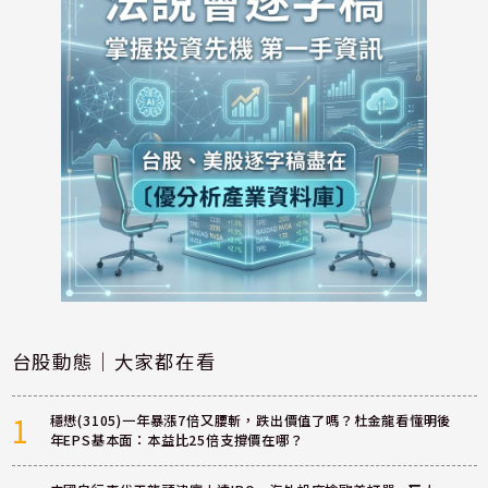
台股動態｜大家都在看
1
穩懋(3105)一年暴漲7倍又腰斬，跌出價值了嗎？杜金龍看懂明後
年EPS基本面：本益比25倍支撐價在哪？