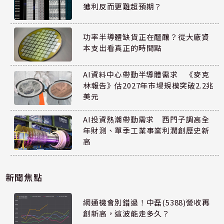
獲利反而更難超預期？
功率半導體缺貨正在醞釀？從大廠資
本支出看真正的時間點
AI資料中心帶動半導體需求 《麥克
林報告》估2027年市場規模突破2.2兆
美元
AI投資熱潮帶動需求 西門子調高全
年財測、單季工業事業利潤創歷史新
高
新聞焦點
網通機會別錯過！中磊(5388)營收再
創新高，這波能走多久？