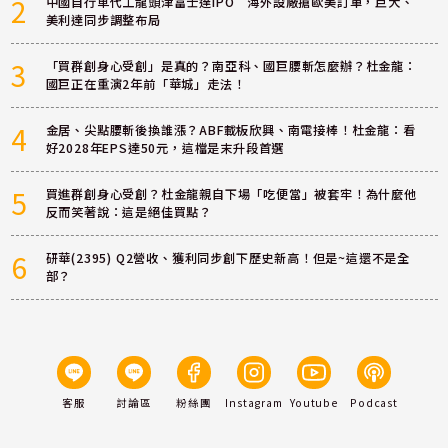
2
中國自行車代工龍頭津富士達IPO 海外設廠搶歐美訂單，巨大、
美利達同步調整布局
3
「買群創身心受創」是真的？南亞科、國巨腰斬怎麼辦？杜金龍：
國巨正在重演2年前「華城」走法！
4
金居、尖點腰斬後換誰漲？ABF載板欣興、南電接棒！杜金龍：看
好2028年EPS達50元，這檔是末升段首選
5
買進群創身心受創？杜金龍親自下場「吃便當」被套牢！為什麼他
反而笑著說：這是絕佳買點？
6
研華(2395) Q2營收、獲利同步創下歷史新高！但是~這還不是全
部？
客服
討論區
粉絲團
Instagram
Youtube
Podcast