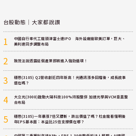
台股動態｜大家都說讚
1
中國自行車代工龍頭津富士達IPO 海外設廠搶歐美訂單，巨大、
美利達同步調整布局
2
致茂法說透露這個產業即將進入強勁循環！
3
穩懋(3105) Q2營收創近四年新高！光通訊漲多回檔後，成長故事
還在嗎？
4
大立光(3008)啟動大陽科技100%持股整併 加速光學與VCM垂直整
合布局
5
穩懋(3105)一年暴漲7倍又腰斬，跌出價值了嗎？杜金龍看懂明後
年EPS基本面：本益比25倍支撐價在哪？
中碳第二季獲利年增93%，EPS 1.30元略低於法人預期，AI精碳