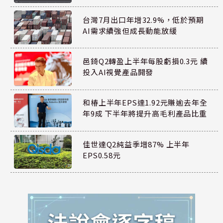
台灣7月出口年增32.9%，低於預期
AI需求續強但成長動能放緩
邑錡Q2轉盈上半年每股虧損0.3元 續
投入AI視覺產品開發
和椿上半年EPS達1.92元賺逾去年全
年9成 下半年將提升高毛利產品比重
佳世達Q2純益季增87% 上半年
EPS0.58元