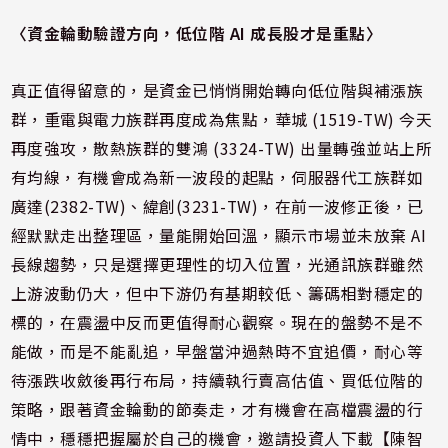
〈資金輪動驗證方向，低位階 AI 成長股才是重點〉
真正值得留意的，是資金已悄悄開始轉向低位階與補漲族
群，重電與電力族群再度成為焦點，華城 (1519-TW) 今天
再度強攻，散熱族群的雙鴻 (3324-TW) 出量轉強並站上所
有均線，有機會成為新一波段的起點，伺服器代工族群如
廣達(2382-TW)、緯創(3231-TW)，在前一波修正後，已
經默默走出整理區，量能開始回溫，顯示市場並未放棄 AI
長線趨勢，只是選擇更理性的切入位置，光通訊族群雖然
上游波動仍大，但中下游仍有基期較低、籌碼相對穩定的
標的，在震盪中反而更值得耐心觀察。現在的盤勢不是不
能做，而是不能亂追，早盤當沖過熱時不宜追價，耐心等
待漲跌收斂後再行布局，持續執行賣高估值、買低位階的
策略，跟著資金輪動的節奏走，才有機會在高檔震盪的行
情中，穩穩把握屬於自己的機會，邀請投資人下載【陳智