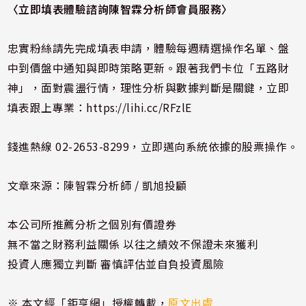
〈
立即填表體驗諮詢陳智霖分析師會員服務
〉
忠實粉絲請先完成填表申請，體驗每週精選操作名單、盤
中到價盤中通知與即時策略更新。跟著我們卡位「五路財
神」，面對震盪行情，理性分析與數據判斷是關鍵，立即
填表跟上專業：
https://lihi.cc/RFzlE
錢進熱線 02-2653-8299，立即邁向系統依據的股票操作。
文章來源：陳智霖分析師 / 凱旭投顧
本公司所推薦分析之個別有價證券
無不當之財務利益關係 以往之績效不保證未來獲利
投資人應獨立判斷 審慎評估並自負投資風險
※ 本文經「鉅亨網」授權轉載，
原文出處