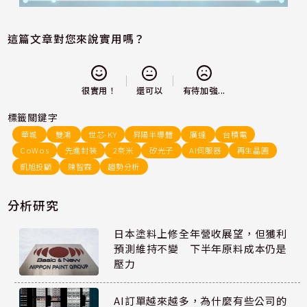
這篇文章對您來說實用嗎？
還可以
很實用！
有待加強...
標籤關鍵字
華城
雙鴻
世芯-KY
昇陽半導體
廣達
台積電
CoWos
先進封裝
2奈米
矽光子
AI伺服器
再生晶圓
凱旭投顧
陳智霖
趨勢分析
分析研究
日本塗料上修全年營收展望，但獲利
預測維持不變 下半年原料成本仍是
壓力
AI訂單越來越多，為什麼有些公司的