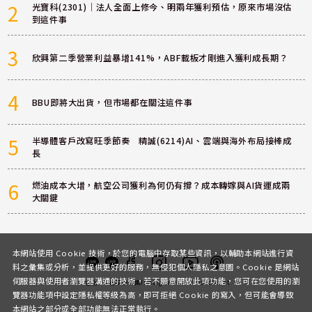
2
光寶科(2301)｜法人全面上修今、明兩年獲利預估，原來市場沒估
到這件事
3
欣興第二季營業利益暴增141%，ABF載板才剛進入獲利成長期？
4
BBU即將大出貨，但市場都在關注這件事
5
半導體客戶改寫旺季節奏 精誠(6214)AI、雲端與海外布局接棒成
長
6
燃油成本大增，航空公司獲利為何仍有撐？成本轉嫁與AI貨運成兩
大關鍵
本網站使用 Cookie 技術，於您的電腦中存取某些資訊，以輔助本網站進行資
料之彙集或分析，並提供更好的服務，無侵犯個人隱私之意圖。Cookie 是網站
伺服器與使用者瀏覽器溝通的技術，若不願意開放此項功能，您可在您使用的瀏
客服
討論區
粉絲團
Instagram
Youtube
Podcast
覽器功能項中設定隱私權等級為高，即可拒絕 Cookie 的寫入，但可能會導致
本網站之部分或全部功能無法正常執行。