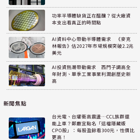
功率半導體缺貨正在醞釀？從大廠資
本支出看真正的時間點
AI資料中心帶動半導體需求 《麥克
林報告》估2027年市場規模突破2.2兆
美元
AI投資熱潮帶動需求 西門子調高全
年財測、單季工業事業利潤創歷史新
高
新聞焦點
台光電、台燿衝高震盪…CCL族群還
能上車？鄭廳宜點名「這檔隱藏版
CPO股」：每股盈餘看300元，性價比
更高！