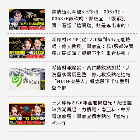
美債殖利率破5%慘賠！00679B、
00687B該砍嗎？鄭廳宜：1張都別
賣！看懂「這關鍵」錢是等出來的！
新應材(4749)從1220摔到647元能撿
嗎？億元教授」鄭廳宜：我1張都沒賣
還加碼認購？親揭下半年重倉秘密！
希捷財報爆發、黃仁勳欽點加持！大
洗盤後籌碼重整，億元教授點名這檔
「HDD+機器人」概念股下半年雙引
擎全開
三大原廠2026年產能被包光！記憶體
缺貨潮再起？力積電、南亞科、華邦
電怎麼選？鄭廳宜獨家點名「這檔」
抱一年