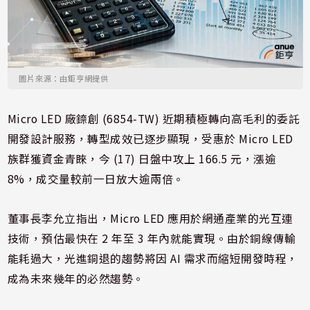
圖片來源：由鉅亨網提供
Micro LED 廠錼創 (6854-TW) 近期積極轉向高毛利的委託
開發設計服務，轉型成效已逐步顯現，受惠於 Micro LED
族群獲資金青睞，今 (17) 日盤中攻上 166.5 元，漲逾
8%，成交量較前一日放大逾兩倍。
董事長李允立指出，Micro LED 應用於網通產業的光互連
技術，預估最快在 2 年至 3 年內就能實現。由於銅線傳輸
能耗過大，光進銅退的趨勢將因 AI 需求而縮短開發時程，
成為未來幾年的必然趨勢。