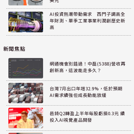
美元
AI投資熱潮帶動需求 西門子調高全
年財測、單季工業事業利潤創歷史新
高
新聞焦點
網通機會別錯過！中磊(5388)營收再
創新高，這波能走多久？
台灣7月出口年增32.9%，低於預期
AI需求續強但成長動能放緩
邑錡Q2轉盈上半年每股虧損0.3元 續
投入AI視覺產品開發