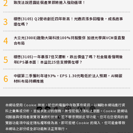
2
致茂法說透露這個產業即將進入強勁循環！
3
穩懋(3105) Q2營收創近四年新高！光通訊漲多回檔後，成長故事
還在嗎？
4
大立光(3008)啟動大陽科技100%持股整併 加速光學與VCM垂直整
合布局
5
穩懋(3105)一年暴漲7倍又腰斬，跌出價值了嗎？杜金龍看懂明後
年EPS基本面：本益比25倍支撐價在哪？
6
中碳第二季獲利年增93%，EPS 1.30元略低於法人預期，AI精碳
材料布局持續推進
本網站使用 Cookie 技術，於您的電腦中存取某些資訊，以輔助本網站進行資
料之彙集或分析，並提供更好的服務，無侵犯個人隱私之意圖。Cookie 是網站
伺服器與使用者瀏覽器溝通的技術，若不願意開放此項功能，您可在您使用的瀏
客服
討論區
粉絲團
Instagram
Youtube
Podcast
覽器功能項中設定隱私權等級為高，即可拒絕 Cookie 的寫入，但可能會導致
本網站之部分或全部功能無法正常執行。