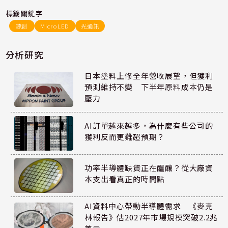
標籤關鍵字
錼創
MicroLED
光通訊
分析研究
日本塗料上修全年營收展望，但獲利
預測維持不變 下半年原料成本仍是
壓力
AI訂單越來越多，為什麼有些公司的
獲利反而更難超預期？
功率半導體缺貨正在醞釀？從大廠資
本支出看真正的時間點
AI資料中心帶動半導體需求 《麥克
林報告》估2027年市場規模突破2.2兆