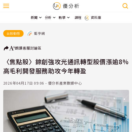
新聞
分析
教學
課程
資料庫
鉅亨網
台股動態
朗讀
客服
討論區
〈焦點股〉錼創強攻光通訊轉型股價漲逾8%
高毛利開發服務助攻今年轉盈
2026年04月17日 09:06 - 優分析產業數據中心