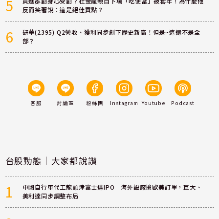
5
買進群創身心受創？杜金龍親自下場「吃便當」被套牢！為什麼他
反而笑著說：這是絕佳買點？
6
研華(2395) Q2營收、獲利同步創下歷史新高！但是~這還不是全
部？
客服
討論區
粉絲團
Instagram
Youtube
Podcast
台股動態｜大家都說讚
1
中國自行車代工龍頭津富士達IPO 海外設廠搶歐美訂單，巨大、
美利達同步調整布局