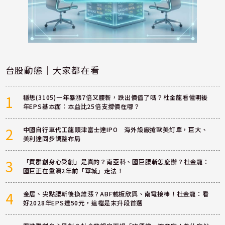
台股動態｜大家都在看
1
穩懋(3105)一年暴漲7倍又腰斬，跌出價值了嗎？杜金龍看懂明後
年EPS基本面：本益比25倍支撐價在哪？
2
中國自行車代工龍頭津富士達IPO 海外設廠搶歐美訂單，巨大、
美利達同步調整布局
3
「買群創身心受創」是真的？南亞科、國巨腰斬怎麼辦？杜金龍：
國巨正在重演2年前「華城」走法！
4
金居、尖點腰斬後換誰漲？ABF載板欣興、南電接棒！杜金龍：看
好2028年EPS達50元，這檔是末升段首選