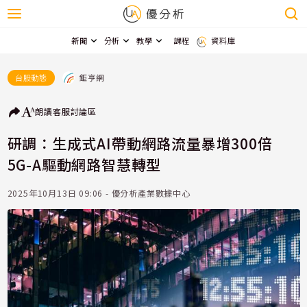
新聞
分析
教學
課程
資料庫
鉅亨網
台股動態
朗讀
客服
討論區
研調：生成式AI帶動網路流量暴增300倍
5G-A驅動網路智慧轉型
2025年10月13日 09:06 - 優分析產業數據中心