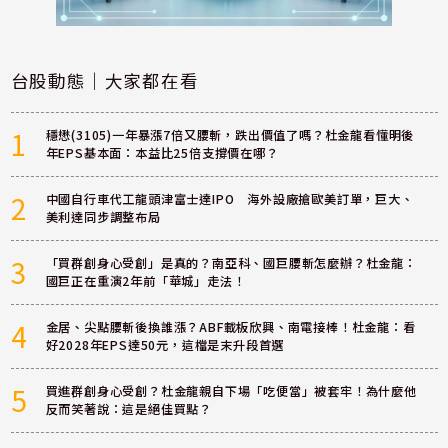
台股動態｜大家都在看
1
穩懋(3105)一年暴漲7倍又腰斬，跌出價值了嗎？杜金龍看懂明後
年EPS基本面：本益比25倍支撐價在哪？
2
中國自行車代工龍頭津富士達IPO 海外設廠搶歐美訂單，巨大、
美利達同步調整布局
3
「買群創身心受創」是真的？南亞科、國巨腰斬怎麼辦？杜金龍：
國巨正在重演2年前「華城」走法！
4
金居、尖點腰斬後換誰漲？ABF載板欣興、南電接棒！杜金龍：看
好2028年EPS達50元，這檔是末升段首選
5
買進群創身心受創？杜金龍親自下場「吃便當」被套牢！為什麼他
反而笑著說：這是絕佳買點？