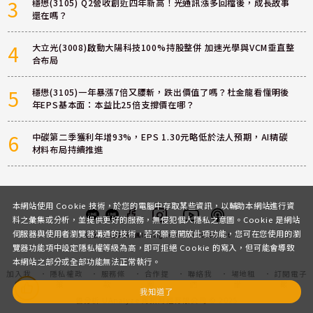
3
穩懋(3105) Q2營收創近四年新高！光通訊漲多回檔後，成長故事
還在嗎？
4
大立光(3008)啟動大陽科技100%持股整併 加速光學與VCM垂直整
合布局
5
穩懋(3105)一年暴漲7倍又腰斬，跌出價值了嗎？杜金龍看懂明後
年EPS基本面：本益比25倍支撐價在哪？
6
中碳第二季獲利年增93%，EPS 1.30元略低於法人預期，AI精碳
材料布局持續推進
本網站使用 Cookie 技術，於您的電腦中存取某些資訊，以輔助本網站進行資
料之彙集或分析，並提供更好的服務，無侵犯個人隱私之意圖。Cookie 是網站
伺服器與使用者瀏覽器溝通的技術，若不願意開放此項功能，您可在您使用的瀏
客服
討論區
粉絲團
Instagram
Youtube
Podcast
覽器功能項中設定隱私權等級為高，即可拒絕 Cookie 的寫入，但可能會導致
本網站之部分或全部功能無法正常執行。
加入我
隱私權政
服務條
合作提
聯絡我
場地租
訂閱電子
們
策
款
案
們
借
報
我知道了
優分析 UAnalyze 商拓財經有限公司 © 2025