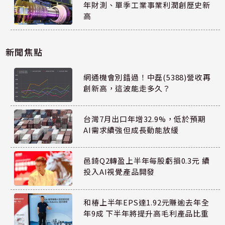
年財測、單季工業事業利潤創歷史新
高
新聞焦點
網通機會別錯過！中磊(5388)營收再
創新高，這波能走多久？
台灣7月出口年增32.9%，低於預期
AI需求續強但成長動能放緩
邑錡Q2轉盈上半年每股虧損0.3元 續
投入AI視覺產品開發
和椿上半年EPS達1.92元賺逾去年全
年9成 下半年將提升高毛利產品比重