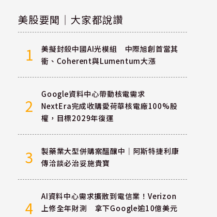
美股要聞｜大家都說讚
美擬封殺中國AI光模組 中際旭創首當其
1
衝、Coherent與Lumentum大漲
Google資料中心帶動核電需求
2
NextEra完成收購愛荷華核電廠100%股
權，目標2029年復運
製藥業大型併購案醞釀中｜阿斯特捷利康
3
傳洽談必治妥施貴寶
AI資料中心需求擴散到電信業！Verizon
4
上修全年財測 拿下Google逾10億美元