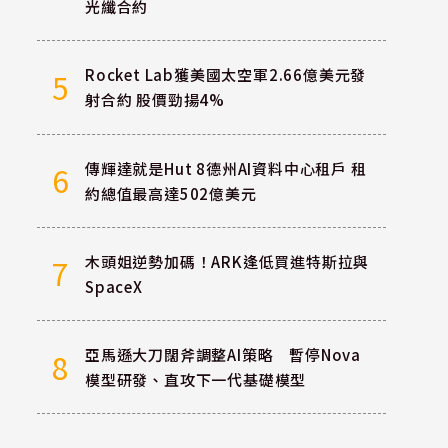
光纖合約
Rocket Lab獲美國太空軍2.66億美元發
5
射合約 股價勁揚4%
傳輝達就是Hut 8德州AI資料中心租戶 租
6
約總值最高達502億美元
木頭姐逆勢加碼！ARK逢低買進特斯拉與
7
SpaceX
亞馬遜大刀闊斧調整AI策略 暫停Nova
8
模型研發、直攻下一代基礎模型