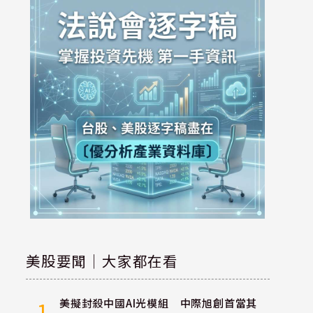
美股要聞｜大家都在看
美擬封殺中國AI光模組 中際旭創首當其
1