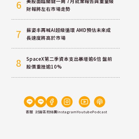
美股面臨關鍵一周 7月就業報告與重量級
6
財報將左右市場走勢
蘇姿丰再喊AI超級循環 AMD預估未來成
7
長速度將高於市場
SpaceX第二季資本支出暴增逾6倍 盤前
8
股價重挫逾10%
客服
討論區
粉絲團
Instagram
Youtube
Podcast