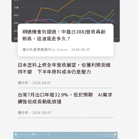
網通機會別錯過！中磊(5388)營收再創
新高，這波能走多久？
優分析產業數據中心-Claire
．
2026.08.07
日本塗料上修全年營收展望，但獲利預測維
持不變 下半年原料成本仍是壓力
優分析
．
2026.08.07
台灣7月出口年增32.9%，低於預期 AI需求
續強但成長動能放緩
優分析
．
2026.08.07