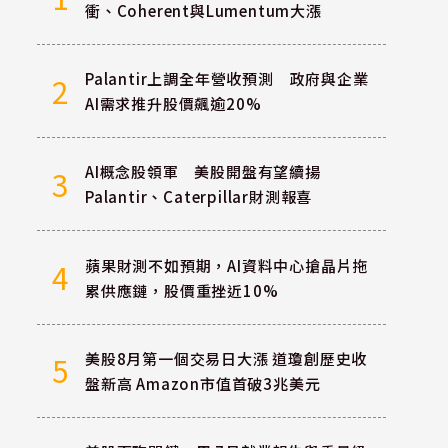
衝、Coherent與Lumentum大漲
Palantir上調全年營收預測 政府與企業
2
AI需求推升股價飆逾20%
AI概念股領軍 美股開盤有望續揚
3
Palantir、Caterpillar財測報喜
蘋果財測不如預期，AI資料中心搶晶片拖
4
累供應鏈，股價重挫近10%
美股8月第一個交易日大漲 道瓊創歷史收
5
盤新高 Amazon市值首破3兆美元