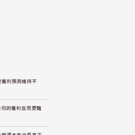
但獲利預測維持不
公司的獲利反而更難
大廠資本支出看真正