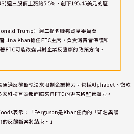
GL-US)週三股價上漲約5.5%，創下195.45美元的歷
nald Trump）週二提名聯邦貿易委員會
n接替Lina Khan擔任FTC主席，負責消費者保護和
標誌著FTC可能改變其對企業反壟斷的政策方向。
張通過反壟斷執法來限制企業權力。包括Alphabet、微軟
-US)在內的多家科技巨頭都面臨來自FTC的更嚴格監管壓力。
ay Woods表示：「Ferguson是Khan任內的『知名異議
et的反壟斷案將結束。」