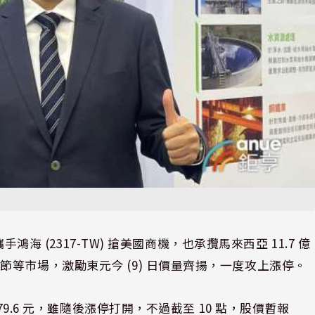
手鴻海 (2317-TW) 搶美國商機，也承攬馬來西亞 11.7 億
等市場，激勵東元今 (9) 日價量齊揚，一度攻上漲停。
79.6 元，雖隨後漲停打開，不過截至 10 點，股價暫報