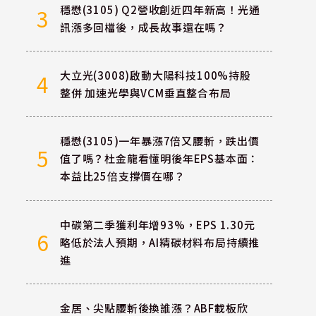
穩懋(3105) Q2營收創近四年新高！光通
3
訊漲多回檔後，成長故事還在嗎？
大立光(3008)啟動大陽科技100%持股
4
整併 加速光學與VCM垂直整合布局
穩懋(3105)一年暴漲7倍又腰斬，跌出價
5
值了嗎？杜金龍看懂明後年EPS基本面：
本益比25倍支撐價在哪？
中碳第二季獲利年增93%，EPS 1.30元
6
略低於法人預期，AI精碳材料布局持續推
進
金居、尖點腰斬後換誰漲？ABF載板欣