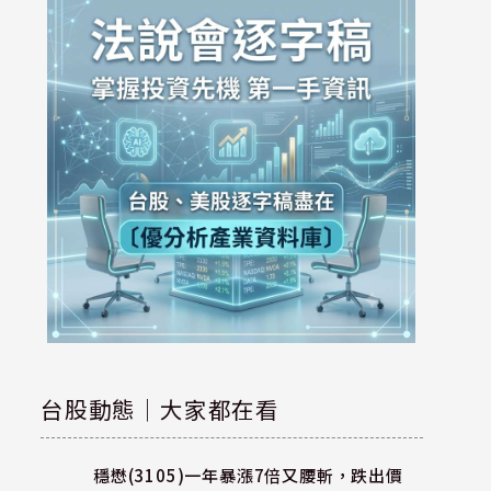
台股動態｜大家都在看
穩懋(3105)一年暴漲7倍又腰斬，跌出價