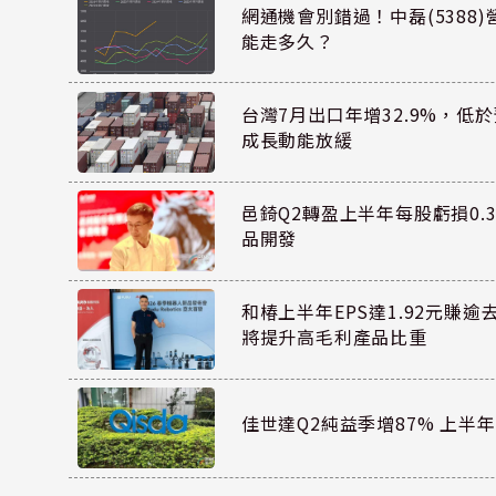
網通機會別錯過！中磊(5388
能走多久？
台灣7月出口年增32.9%，低
成長動能放緩
邑錡Q2轉盈上半年每股虧損0.3
品開發
和椿上半年EPS達1.92元賺逾
將提升高毛利產品比重
佳世達Q2純益季增87% 上半年E