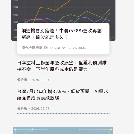
網通機會別錯過！中磊(5388)營收再創
新高，這波能走多久？
優分析產業數據中心-Claire
．
2026.08.07
日本塗料上修全年營收展望，但獲利預測維
持不變 下半年原料成本仍是壓力
優分析
．
2026.08.07
台灣7月出口年增32.9%，低於預期 AI需求
續強但成長動能放緩
優分析
．
2026.08.07