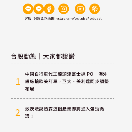
客服
討論區
粉絲團
Instagram
Youtube
Podcast
台股動態｜大家都說讚
中國自行車代工龍頭津富士達IPO 海外
1
設廠搶歐美訂單，巨大、美利達同步調整
布局
致茂法說透露這個產業即將進入強勁循
2
環！