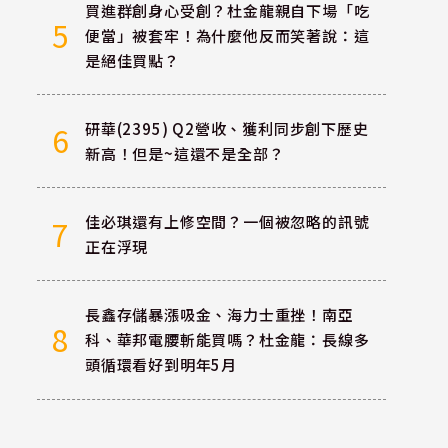
買進群創身心受創？杜金龍親自下場「吃
5
便當」被套牢！為什麼他反而笑著說：這
是絕佳買點？
研華(2395) Q2營收、獲利同步創下歷史
6
新高！但是~這還不是全部？
佳必琪還有上修空間？一個被忽略的訊號
7
正在浮現
長鑫存儲暴漲吸金、海力士重挫！南亞
8
科、華邦電腰斬能買嗎？杜金龍：長線多
頭循環看好到明年5月