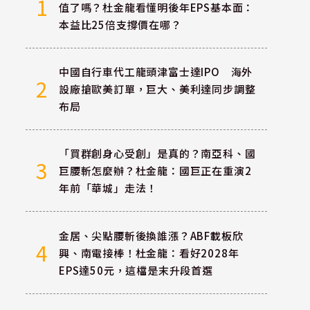
1
值了嗎？杜金龍看懂明後年EPS基本面：
本益比25倍支撐價在哪？
中國自行車代工龍頭津富士達IPO 海外
2
設廠搶歐美訂單，巨大、美利達同步調整
布局
「買群創身心受創」是真的？南亞科、國
3
巨腰斬怎麼辦？杜金龍：國巨正在重演2
年前「華城」走法！
金居、尖點腰斬後換誰漲？ABF載板欣
4
興、南電接棒！杜金龍：看好2028年
EPS達50元，這檔是末升段首選