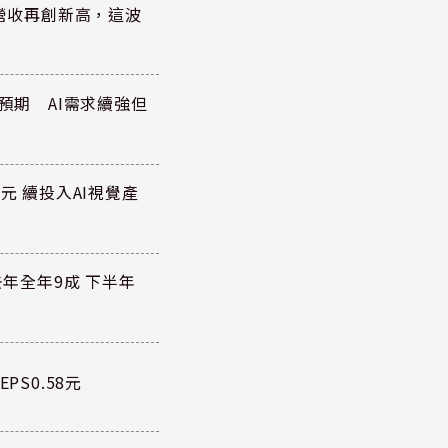
)營收再創新高，這波
於預期 AI需求續強但
元 續投入AI視覺產
去年全年9成 下半年
PS0.58元