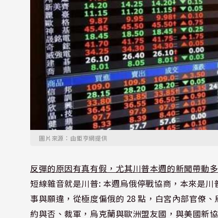
圖片來源：由鉅亨網提供
反彈的原因有真有假，尤其川普本週的新聞帶動
短線雜音就是川普: 本週烏俄停戰協商，本來是
事與願違，從極度偏俄的 28 點，白宮內部官僚
約與否、裁軍，烏克蘭與歐洲盟友國，與美國新協商