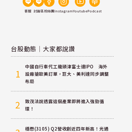
客服
討論區
粉絲團
Instagram
Youtube
Podcast
台股動態｜大家都說讚
中國自行車代工龍頭津富士達IPO 海外
1
設廠搶歐美訂單，巨大、美利達同步調整
布局
致茂法說透露這個產業即將進入強勁循
2
環！
穩懋(3105) Q2營收創近四年新高！光通