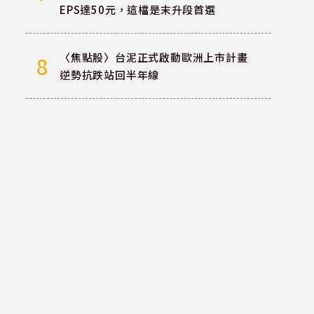
EPS達50元，這檔是末升段首選
〈焦點股〉台泥正式啟動歐洲上市計畫
8
逆勢抗跌站回半年線