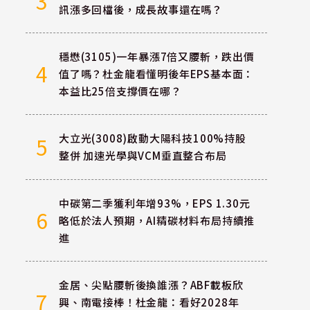
3
訊漲多回檔後，成長故事還在嗎？
穩懋(3105)一年暴漲7倍又腰斬，跌出價
4
值了嗎？杜金龍看懂明後年EPS基本面：
本益比25倍支撐價在哪？
大立光(3008)啟動大陽科技100%持股
5
整併 加速光學與VCM垂直整合布局
中碳第二季獲利年增93%，EPS 1.30元
6
略低於法人預期，AI精碳材料布局持續推
進
金居、尖點腰斬後換誰漲？ABF載板欣
7
興、南電接棒！杜金龍：看好2028年