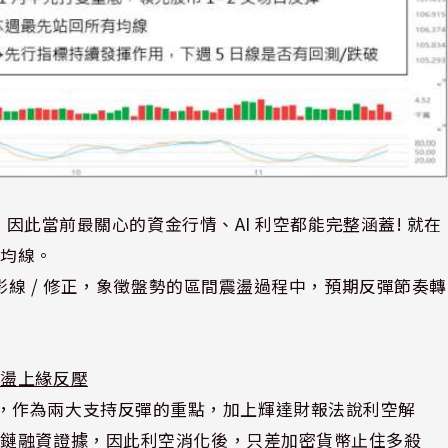
，因此當前最關心的資金行情、AI 利空都能完整涵蓋! 就在
有均線。
影線 / 修正，象徵盤勢的區間震盪過程中，預期反彈節奏轉
震盪上緣反壓
100MA，作為兩大支持反彈的重點，加上輝達財報法說利空解
應鏈融資證據，因此利空消化後，只差加密貨幣止住多殺