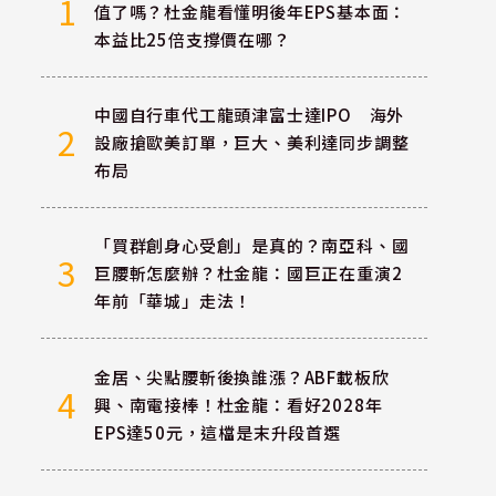
1
值了嗎？杜金龍看懂明後年EPS基本面：
本益比25倍支撐價在哪？
中國自行車代工龍頭津富士達IPO 海外
2
設廠搶歐美訂單，巨大、美利達同步調整
布局
「買群創身心受創」是真的？南亞科、國
3
巨腰斬怎麼辦？杜金龍：國巨正在重演2
年前「華城」走法！
金居、尖點腰斬後換誰漲？ABF載板欣
4
興、南電接棒！杜金龍：看好2028年
EPS達50元，這檔是末升段首選