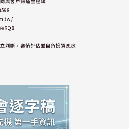
共同與客戶締造里程碑
8598
m.tw/
nYeRQ8
獨立判斷，審慎評估並自負投資風險。