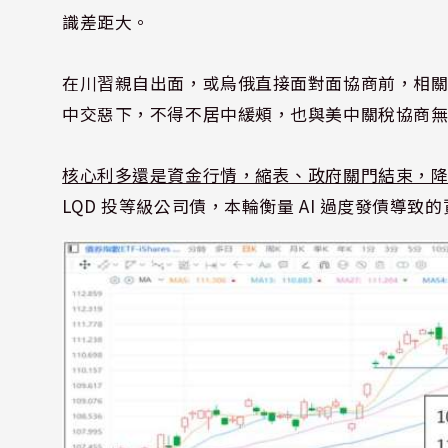
識差距大。
在川習親自出面，或烏俄直接面對面協商前，相
中交惡下，不得不居中緩頰，也與美中關稅協商無
核心利多還是資金行情，縮表、政府關門結束，降
LQD 投等級公司債，本輪衡量 AI 過度發債導