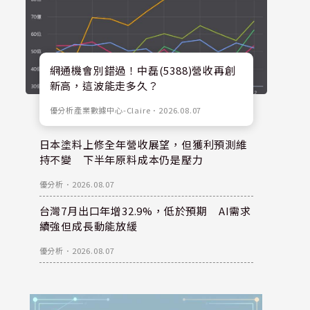
網通機會別錯過！中磊(5388)營收再創
新高，這波能走多久？
優分析產業數據中心-Claire
．
2026.08.07
日本塗料上修全年營收展望，但獲利預測維
持不變 下半年原料成本仍是壓力
優分析
．
2026.08.07
台灣7月出口年增32.9%，低於預期 AI需求
續強但成長動能放緩
優分析
．
2026.08.07