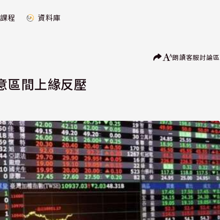
課程
資料庫
朗讀
客服
討論區
意區間上緣反壓