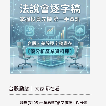
台股動態｜大家都在看
穩懋(3105)一年暴漲7倍又腰斬，跌出價