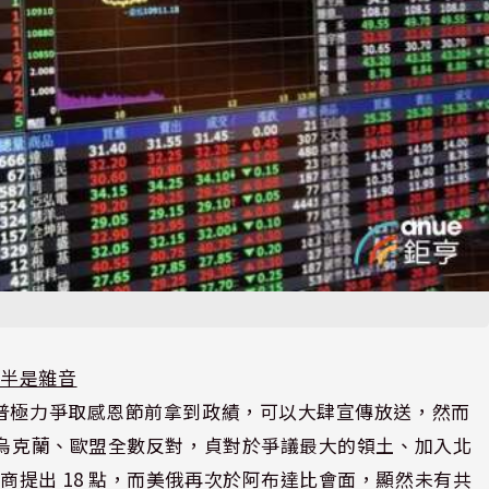
多半是雜音
川普極力爭取感恩節前拿到政績，可以大肆宣傳放送，然而
、烏克蘭、歐盟全數反對，貞對於爭議最大的領土、加入北
提出 18 點，而美俄再次於阿布達比會面，顯然未有共