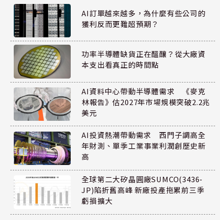
AI訂單越來越多，為什麼有些公司的
獲利反而更難超預期？
功率半導體缺貨正在醞釀？從大廠資
本支出看真正的時間點
AI資料中心帶動半導體需求 《麥克
林報告》估2027年市場規模突破2.2兆
美元
AI投資熱潮帶動需求 西門子調高全
年財測、單季工業事業利潤創歷史新
高
全球第二大矽晶圓廠SUMCO(3436-
JP)陷折舊高峰 新廠投產拖累前三季
虧損擴大