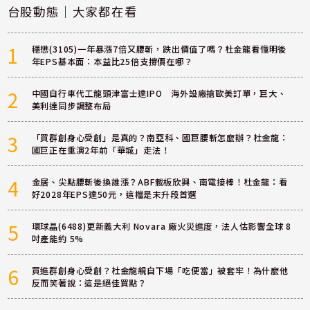
台股動態｜大家都在看
1
穩懋(3105)一年暴漲7倍又腰斬，跌出價值了嗎？杜金龍看懂明後
年EPS基本面：本益比25倍支撐價在哪？
2
中國自行車代工龍頭津富士達IPO 海外設廠搶歐美訂單，巨大、
美利達同步調整布局
3
「買群創身心受創」是真的？南亞科、國巨腰斬怎麼辦？杜金龍：
國巨正在重演2年前「華城」走法！
4
金居、尖點腰斬後換誰漲？ABF載板欣興、南電接棒！杜金龍：看
好2028年EPS達50元，這檔是末升段首選
5
環球晶(6488)更新義大利 Novara 廠火災進度，法人估影響全球 8
吋產能約 5%
6
買進群創身心受創？杜金龍親自下場「吃便當」被套牢！為什麼他
反而笑著說：這是絕佳買點？