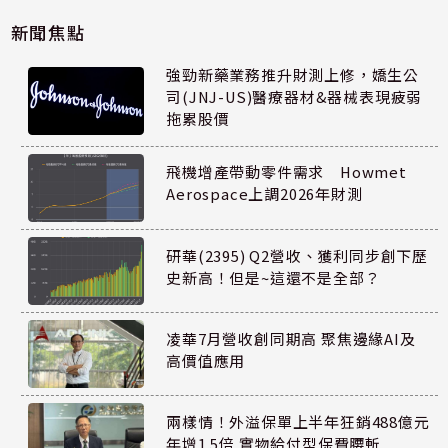
新聞焦點
強勁新藥業務推升財測上修，嬌生公
司(JNJ-US)醫療器材&器械表現疲弱
拖累股價
飛機增產帶動零件需求 Howmet
Aerospace上調2026年財測
研華(2395) Q2營收、獲利同步創下歷
史新高！但是~這還不是全部？
凌華7月營收創同期高 聚焦邊緣AI及
高價值應用
兩樣情！外溢保單上半年狂銷488億元
年增1.5倍 實物給付型保費腰斬