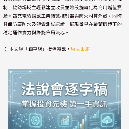
制，協助場域主輕鬆建立收費並將設施轉化為商用增值資
產。該充電樁搭載工業級微控制器與防火材質外殼，同時
具備防塵防水及鹽霧測試認證，展現微星在嚴苛環境下的
穩定運作實力與綠能佈局決心。
※ 本文經「鉅亨網」授權轉載，
原文出處