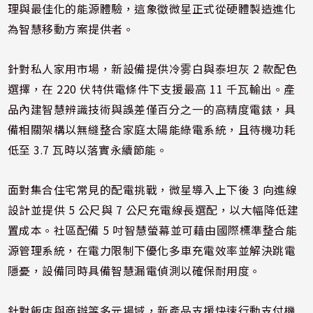
理與最佳化的能源體驗，這象徵微星正式從硬體製造進化
為智慧移動方案提供者。
針對私人家用市場，新設備提供冷雾白與泰坦灰 2 款配色
選擇，在 220 伏特供電條件下支援最高 11 千瓦輸出。產
品內建智慧辨識技術與誤差僅百分之一的高精度電錶，具
備相關架構以無縫整合家庭太陽能綠電系統，且待機功耗
低至 3.7 瓦時以落實永續節能。
面對集合住宅常見的配電挑戰，微星導入上下後 3 向進線
設計並提供 5 公尺與 7 公尺充電線長選配，以大幅降低建
置成本。社區配備 5 吋智慧螢幕並可藉由國際標準整合能
源管理系統，在電力限制下優化多車充電效率並解決跳電
隱憂，設備同時具備智慧漏電偵測以確保耐用度。
針對飯店與商辦等多元場域，新產品支援快速行動支付機