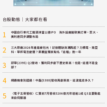
台股動態｜大家都在看
1
中國自行車代工龍頭津富士達IPO 海外設廠搶歐美訂單，巨大、
美利達同步調整布局
2
三大原廠2026年產能被包光！記憶體缺貨潮再起？力積電、南亞
科、華邦電怎麼選？鄭廳宜獨家點名「這檔」抱一年
3
研華(2395) Q2營收、獲利同步創下歷史新高！但是~這還不是全
部？
4
網通機會別錯過！中磊(5388)營收再創新高，這波能走多久？
5
〈電子五哥營收〉仁寶前7月營收5206億元年增逾1成 Q3主要動能
來自伺服器