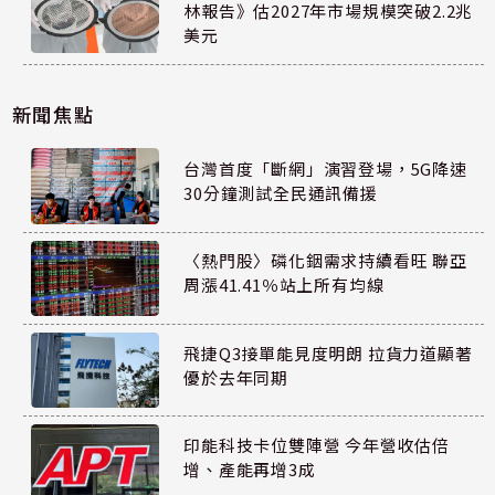
林報告》估2027年市場規模突破2.2兆
美元
新聞焦點
台灣首度「斷網」演習登場，5G降速
30分鐘測試全民通訊備援
〈熱門股〉磷化銦需求持續看旺 聯亞
周漲41.41％站上所有均線
飛捷Q3接單能見度明朗 拉貨力道顯著
優於去年同期
印能科技卡位雙陣營 今年營收估倍
增、產能再增3成