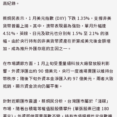
高紀錄。
蔡烱民表示，1 月美元指數 (DXY) 下跌 1.35%，支撐非美
貨幣普遍上揚。其中，澳幣表現最為強勁，單月升幅達
4.51%，英鎊、日元及歐元也分別有 1.5% 至 2.1% 的漲
幅。由於央行持有的非美貨幣資產在折算成美元後金額增
加，成為推升外匯存底的主因之一。
在市場調節方面，1 月上旬受重量級科技大廠發放股利影
響，外資淨匯出約 90 億美元，央行一度進場賣匯以維持台
幣秩序；隨後下旬外資本金淨匯入約 97 億美元，兩者大致
抵銷，顯示資金流向仍屬平衡。
針對近期匯市震盪，蔡烱民分析，台灣匯市屬於「淺碟」
市場，隨著台積電等權值股股價攀升 (單張股票已達 180
萬元)，外資即使買賣張數不變，持有市值規模也呈倍數擴