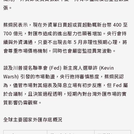
張。
蔡烱民表示，現在外資單日賣超或買超動輒新台幣 400 至
700 億元，對匯市造成的進出壓力也顯著增加。央行會持
續與外資溝通，只要不出現去年 5 月非理性預期心理，將
會尊重市場價格機制，同時也會嚴密監控異常波動。
談及川普提名聯準會 (Fed) 新主席人選華許 (Kevin
Warsh) 引發的市場動盪，央行抱持審慎態度，蔡烱民認
為，儘管市場對其縮表及降息立場有初步反應，但 Fed 屬
於合議制，且決策過程透明，短期內對台灣外匯市場的實
質影響仍需觀察。
全球主要國家外匯存底概況