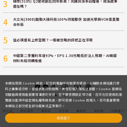
3
穩懋(3105) Q2營收創近四年新高！光通訊漲多回檔後，成長故事
還在嗎？
4
大立光(3008)啟動大陽科技100%持股整併 加速光學與VCM垂直整
合布局
5
佳必琪還有上修空間？一個被忽略的訊號正在浮現
6
中碳第二季獲利年增93%，EPS 1.30元略低於法人預期，AI精碳
材料布局持續推進
本網站使用 Cookie 技術，於您的電腦中存取某些資訊，以輔助本網站進行資
料之彙集或分析，並提供更好的服務，無侵犯個人隱私之意圖。Cookie 是網站
伺服器與使用者瀏覽器溝通的技術，若不願意開放此項功能，您可在您使用的瀏
客服
討論區
粉絲團
Instagram
Youtube
Podcast
覽器功能項中設定隱私權等級為高，即可拒絕 Cookie 的寫入，但可能會導致
本網站之部分或全部功能無法正常執行。
加入我
隱私權政
服務條
合作提
聯絡我
場地租
訂閱電子
們
策
款
案
們
借
報
我知道了
優分析 UAnalyze 商拓財經有限公司 © 2025