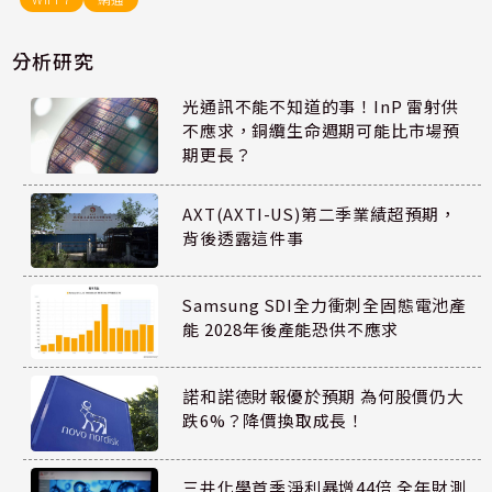
分析研究
光通訊不能不知道的事！InP 雷射供
不應求，銅纜生命週期可能比市場預
期更長？
AXT(AXTI-US)第二季業績超預期，
背後透露這件事
Samsung SDI全力衝刺全固態電池產
能 2028年後產能恐供不應求
諾和諾德財報優於預期 為何股價仍大
跌6%？降價換取成長！
三井化學首季淨利暴增44倍 全年財測