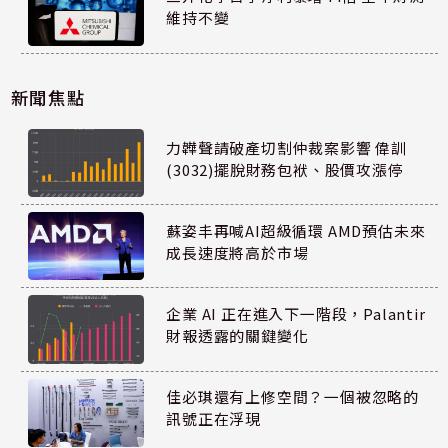
維持不變
新聞焦點
力韡聲請破產切割仲裁案影響 偉訓
(3032)擺脫財務包袱、股價攻漲停
蘇姿丰再喊AI超級循環 AMD預估未來
成長速度將高於市場
企業 AI 正在進入下一階段，Palantir
財報透露的關鍵變化
佳必琪還有上修空間？一個被忽略的
訊號正在浮現