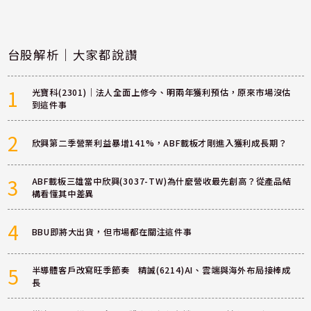
台股解析｜大家都說讚
1
光寶科(2301)｜法人全面上修今、明兩年獲利預估，原來市場沒估
到這件事
2
欣興第二季營業利益暴增141%，ABF載板才剛進入獲利成長期？
3
ABF載板三雄當中欣興(3037-TW)為什麼營收最先創高？從產品結
構看懂其中差異
4
BBU即將大出貨，但市場都在關注這件事
5
半導體客戶改寫旺季節奏 精誠(6214)AI、雲端與海外布局接棒成
長