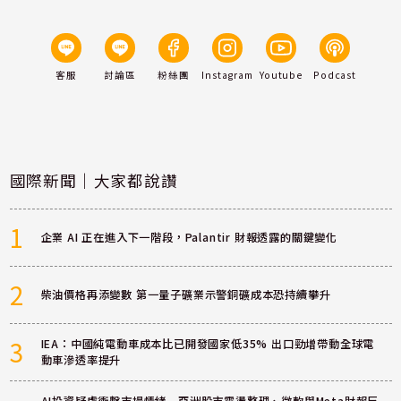
客服
討論區
粉絲團
Instagram
Youtube
Podcast
國際新聞｜大家都說讚
1
企業 AI 正在進入下一階段，Palantir 財報透露的關鍵變化
2
柴油價格再添變數 第一量子礦業示警銅礦成本恐持續攀升
3
IEA：中國純電動車成本比已開發國家低35% 出口勁增帶動全球電
動車滲透率提升