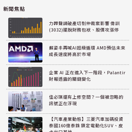
新聞焦點
力韡聲請破產切割仲裁案影響 偉訓
(3032)擺脫財務包袱、股價攻漲停
蘇姿丰再喊AI超級循環 AMD預估未來
成長速度將高於市場
企業 AI 正在進入下一階段，Palantir
財報透露的關鍵變化
佳必琪還有上修空間？一個被忽略的
訊號正在浮現
【汽車產業動態】三菱汽車加碼投資
泰國160億泰銖 鎖定電動化SUV、皮
卡出口基地