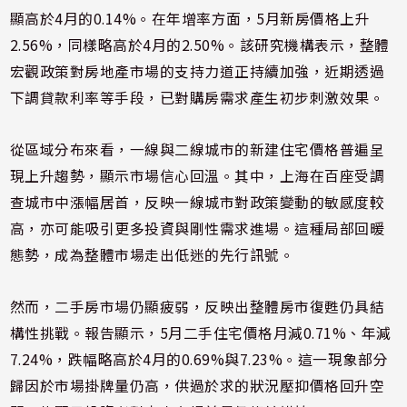
顯高於4月的0.14%。在年增率方面，5月新房價格上升
2.56%，同樣略高於4月的2.50%。該研究機構表示，整體
宏觀政策對房地產市場的支持力道正持續加強，近期透過
下調貸款利率等手段，已對購房需求產生初步刺激效果。
從區域分布來看，一線與二線城市的新建住宅價格普遍呈
現上升趨勢，顯示市場信心回溫。其中，上海在百座受調
查城市中漲幅居首，反映一線城市對政策變動的敏感度較
高，亦可能吸引更多投資與剛性需求進場。這種局部回暖
態勢，成為整體市場走出低迷的先行訊號。
然而，二手房市場仍顯疲弱，反映出整體房市復甦仍具結
構性挑戰。報告顯示，5月二手住宅價格月減0.71%、年減
7.24%，跌幅略高於4月的0.69%與7.23%。這一現象部分
歸因於市場掛牌量仍高，供過於求的狀況壓抑價格回升空