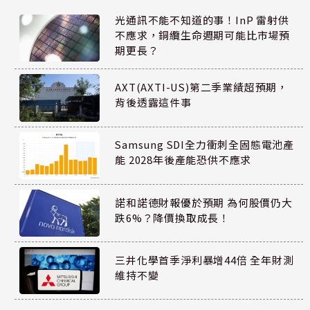
光通訊不能不知道的事！InP 雷射供
不應求，銅纜生命週期可能比市場預
期更長？
AXT(AXTI-US)第二季業績超預期，
背後透露這件事
Samsung SDI全力衝刺全固態電池產
能 2028年後產能恐供不應求
諾和諾德財報優於預期 為何股價仍大
跌6%？降價換取成長！
三井化學首季淨利暴增44倍 全年財測
維持不變