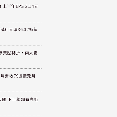
半年EPS 2.14元
淨利大增36.37%每
據曝賣壓轉折，兩大霸
月營收79.8億元月
大關 下半年將有高毛