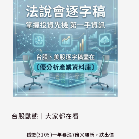
台股動態｜大家都在看
穩懋(3105)一年暴漲7倍又腰斬，跌出價