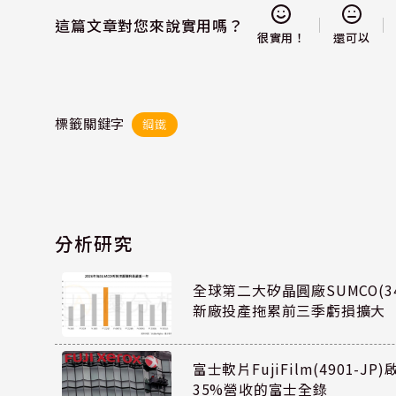
這篇文章對您來說實用嗎？
還可以
很實用！
標籤關鍵字
鋼鐵
分析研究
全球第二大矽晶圓廠SUMCO(34
新廠投產拖累前三季虧損擴大
富士軟片FujiFilm(4901-J
35%營收的富士全錄