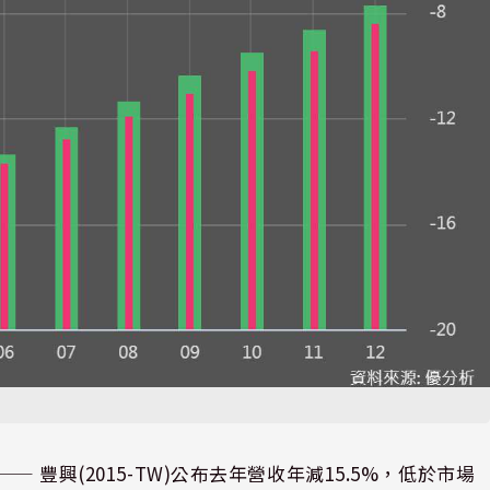
⸺
豐興(2015-TW)
公布去年營收年減15.5%，低於市場