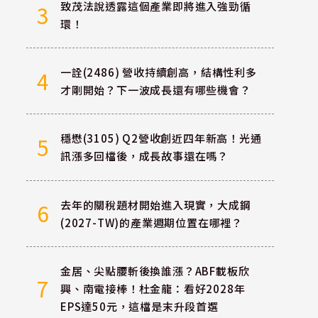
致茂法說透露這個產業即將進入強勁循
3
環！
一詮(2486) 營收持續創高，結構性利多
4
才剛開始？下一波成長還有哪些機會？
穩懋(3105) Q2營收創近四年新高！光通
5
訊漲多回檔後，成長故事還在嗎？
去年的關稅題材開始進入現實，大成鋼
6
(2027-TW)的產業週期位置在哪裡？
金居、尖點腰斬後換誰漲？ABF載板欣
7
興、南電接棒！杜金龍：看好2028年
EPS達50元，這檔是末升段首選