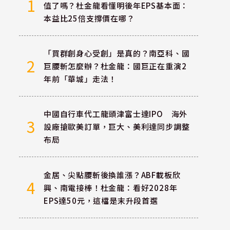
1
值了嗎？杜金龍看懂明後年EPS基本面：
本益比25倍支撐價在哪？
「買群創身心受創」是真的？南亞科、國
2
巨腰斬怎麼辦？杜金龍：國巨正在重演2
年前「華城」走法！
中國自行車代工龍頭津富士達IPO 海外
3
設廠搶歐美訂單，巨大、美利達同步調整
布局
金居、尖點腰斬後換誰漲？ABF載板欣
4
興、南電接棒！杜金龍：看好2028年
EPS達50元，這檔是末升段首選