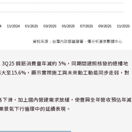
至 3Q25 鋼筋消費量年減約 5%，同期間建照核發的總樓地
幅擴大至15.6%，顯示實際施工與未來動工動能同步走弱，對
價格下滑，加上國內營建需求放緩，使豐興全年營收預估年減
體產業景氣下行循環中的延續表現。