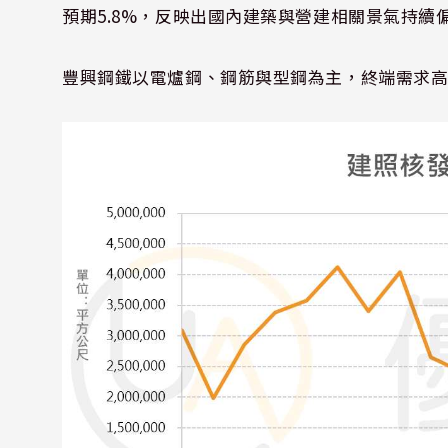
預期5.8%，反映出國內建築與營建相關景氣持
豐興鋼鐵以電爐鋼、鋼筋與型鋼為主，終端需求