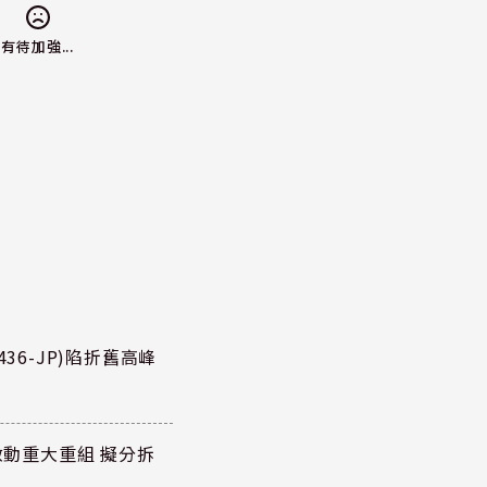
有待加強...
36-JP)陷折舊高峰
P)啟動重大重組 擬分拆