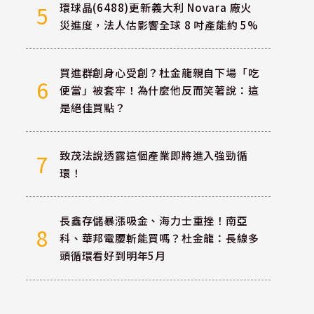
環球晶(6488)更新義大利 Novara 廠火
5
災進度，法人估影響全球 8 吋產能約 5%
買進群創身心受創？杜金龍親自下場「吃
6
便當」被套牢！為什麼他反而笑著說：這
是絕佳買點？
致茂法說透露這個產業即將進入強勁循
7
環！
長鑫存儲暴漲吸金、海力士重挫！南亞
8
科、華邦電腰斬能買嗎？杜金龍：長線多
頭循環看好到明年5月