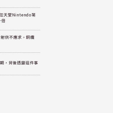
任天堂Nintendo第
一倍
雷射供不應求，銅纜
？
績超預期，背後透露這件事