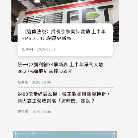
〈遠傳法說〉成長引擎同步啟動 上半年
EPS 2.14元創歷史新高
鉅亨網
．
2026.08.06
統一Q2獲利創34季新高 上半年淨利大增
36.37%每股純益達2.65元
鉅亨網
．
2026.08.06
9400億量縮藏玄機！獨家數據曝賣壓轉折，
兩大霸主營收創高「這時機」發動？
鉅亨網
．
2026.08.06