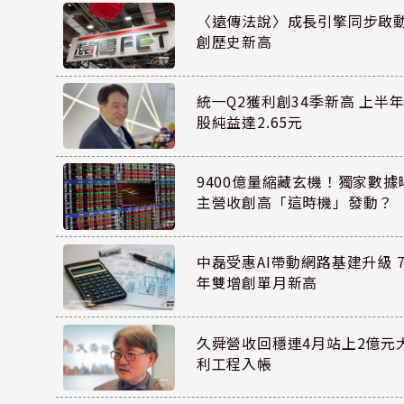
〈遠傳法說〉成長引擎同步啟動 上
創歷史新高
統一Q2獲利創34季新高 上半年
股純益達2.65元
9400億量縮藏玄機！獨家數
主營收創高「這時機」發動？
中磊受惠AI帶動網路基建升級 7
年雙增創單月新高
久舜營收回穩連4月站上2億元
利工程入帳