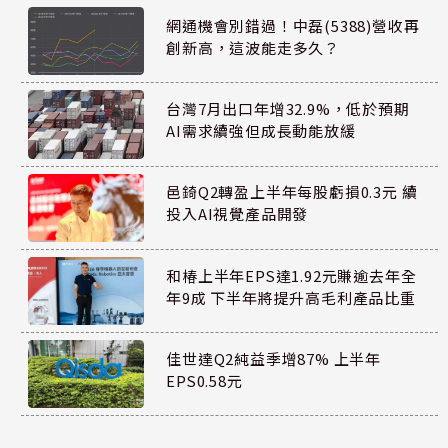
網通機會別錯過！中磊(5388)營收再
創新高，這波能走多久？
台灣7月出口年增32.9%，低於預期
AI需求續強但成長動能放緩
邑錡Q2轉盈上半年每股虧損0.3元 續
投入AI視覺產品開發
和椿上半年EPS達1.92元賺逾去年全
年9成 下半年將提升高毛利產品比重
佳世達Q2純益季增87% 上半年
EPS0.58元