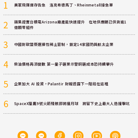
1
美軍飛彈庫存告急 洛克希德馬丁、Rheinmetall接急單
2
蘋果證實台積電Arizona廠產能快速提升 在地供應鏈已供貨逾1
億顆零組件
3
中國對歐盟祭選擇性稀土管制，鎖定14家國防與航太企業
4
柴油價格再添變數 第一量子礦業示警銅礦成本恐持續攀升
5
企業加大 AI 投資，Palantir 財報透露下一階段在這裡
6
SpaceX獵鷹9號火箭殘骸即將撞月球 將留下史上最大人造撞擊坑