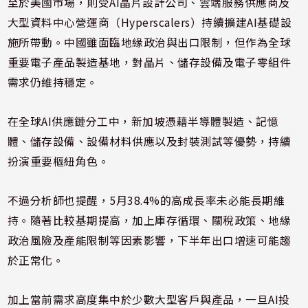
至於美國市場，則受AI晶片設計公司、雲端服務供應商及
大型資料中心營運商（Hyperscalers）持續擴建AI基礎設
施所帶動。中國雖面臨地緣政治與出口限制，但作為全球
重要電子產品製造基地，對晶片、儲存設備及電子零組件
需求仍維持穩定。
在全球AI供應鏈分工中，新加坡憑藉半導體製造、記憶
體、儲存設備、設備材料供應以及封裝測試等優勢，持續
扮演重要樞紐角色。
不過分析師也提醒，5月38.4%的高成長率未必能長期維
持。隨著比較基期提高，加上庫存循環、關稅政策、地緣
政治風險及產能限制等因素影響，下半年出口增速可能趨
於正常化。
加上當前需求高度集中於少數大型客戶與產品，一旦AI投