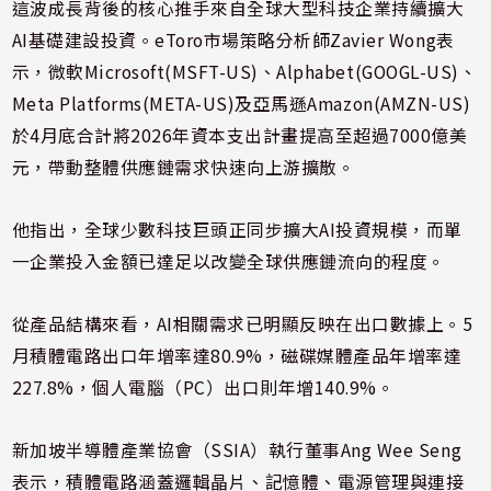
這波成長背後的核心推手來自全球大型科技企業持續擴大
AI基礎建設投資。eToro市場策略分析師Zavier Wong表
示，微軟Microsoft(MSFT-US)、Alphabet(GOOGL-US)、
Meta Platforms(META-US)及亞馬遜Amazon(AMZN-US)
於4月底合計將2026年資本支出計畫提高至超過7000億美
元，帶動整體供應鏈需求快速向上游擴散。
他指出，全球少數科技巨頭正同步擴大AI投資規模，而單
一企業投入金額已達足以改變全球供應鏈流向的程度。
從產品結構來看，AI相關需求已明顯反映在出口數據上。5
月積體電路出口年增率達80.9%，磁碟媒體產品年增率達
227.8%，個人電腦（PC）出口則年增140.9%。
新加坡半導體產業協會（SSIA）執行董事Ang Wee Seng
表示，積體電路涵蓋邏輯晶片、記憶體、電源管理與連接