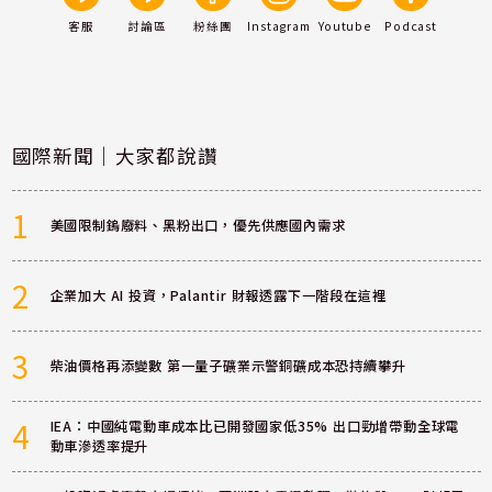
客服
討論區
粉絲團
Instagram
Youtube
Podcast
國際新聞｜大家都說讚
1
美國限制鎢廢料、黑粉出口，優先供應國內需求
2
企業加大 AI 投資，Palantir 財報透露下一階段在這裡
3
柴油價格再添變數 第一量子礦業示警銅礦成本恐持續攀升
4
IEA：中國純電動車成本比已開發國家低35% 出口勁增帶動全球電
動車滲透率提升