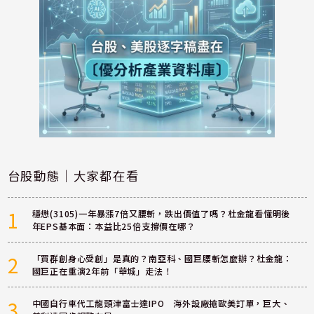
台股動態｜大家都在看
1
穩懋(3105)一年暴漲7倍又腰斬，跌出價值了嗎？杜金龍看懂明後
年EPS基本面：本益比25倍支撐價在哪？
2
「買群創身心受創」是真的？南亞科、國巨腰斬怎麼辦？杜金龍：
國巨正在重演2年前「華城」走法！
3
中國自行車代工龍頭津富士達IPO 海外設廠搶歐美訂單，巨大、