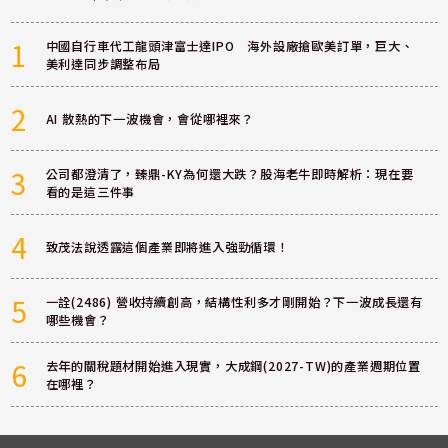
1
中國自行車代工龍頭津富士達IPO 海外設廠搶歐美訂單，巨大、
美利達同步調整布局
2
AI 散熱的下一波機會，會從哪裡來？
3
公司都澄清了，臻鼎-KY為何還大跌？股海老牛即時解析：現在要
看的是這三件事
4
致茂法說透露這個產業即將進入強勁循環！
5
一詮(2486) 營收持續創高，結構性利多才剛開始？下一波成長還有
哪些機會？
6
去年的關稅題材開始進入現實，大成鋼(2027-TW)的產業週期位置
在哪裡？