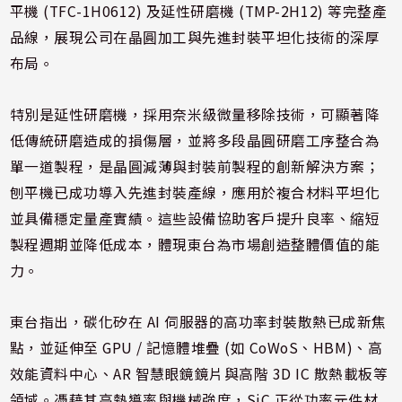
平機 (TFC-1H0612) 及延性研磨機 (TMP-2H12) 等完整產
品線，展現公司在晶圓加工與先進封裝平坦化技術的深厚
布局。
特別是延性研磨機，採用奈米級微量移除技術，可顯著降
低傳統研磨造成的損傷層，並將多段晶圓研磨工序整合為
單一道製程，是晶圓減薄與封裝前製程的創新解決方案；
刨平機已成功導入先進封裝產線，應用於複合材料平坦化
並具備穩定量產實績。這些設備協助客戶提升良率、縮短
製程週期並降低成本，體現東台為市場創造整體價值的能
力。
東台指出，碳化矽在 AI 伺服器的高功率封裝散熱已成新焦
點，並延伸至 GPU / 記憶體堆疊 (如 CoWoS、HBM)、高
效能資料中心、AR 智慧眼鏡鏡片與高階 3D IC 散熱載板等
領域。憑藉其高熱導率與機械強度，SiC 正從功率元件材