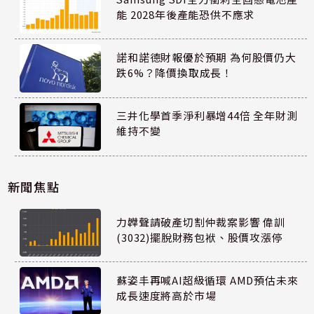
能 2028年後產能恐供不應求
諾和諾德財報優於預期 為何股價仍大
跌6%？降價換取成長！
三井化學首季淨利暴增44倍 全年財測
維持不變
新聞焦點
力韡聲請破產切割仲裁案影響 偉訓
(3032)擺脫財務包袱、股價攻漲停
蘇姿丰再喊AI超級循環 AMD預估未來
成長速度將高於市場