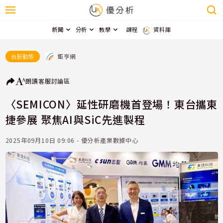
新聞
分析
教學
課程
資料庫
鉅亨網
台股動態
朗讀
客服
討論區
〈SEMICON〉延性研磨機首登場！東台攜東
捷參展 聚焦AI與SiC先進製程
2025年09月10日 09:06 - 優分析產業數據中心