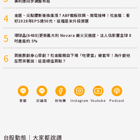
美利達同步調整布局
4
金居、尖點腰斬後換誰漲？ABF載板欣興、南電接棒！杜金龍：看
好2028年EPS達50元，這檔是末升段首選
5
環球晶(6488)更新義大利 Novara 廠火災進度，法人估影響全球 8
吋產能約 5%
6
買進群創身心受創？杜金龍親自下場「吃便當」被套牢！為什麼他
反而笑著說：這是絕佳買點？
客服
討論區
粉絲團
Instagram
Youtube
Podcast
台股動態｜大家都說讚