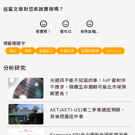
這篇文章對您來說實用嗎？
還可以
很實用！
有待加強...
標籤關鍵字
東台
東捷
晶圓加工
先進封裝
晶圓研磨機
semicon
分析研究
光通訊不能不知道的事！InP 雷射供
不應求，銅纜生命週期可能比市場預
期更長？
AXT(AXTI-US)第二季業績超預期，
背後透露這件事
Samsung SDI全力衝刺全固態電池產