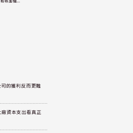
有待加強...
公司的獲利反而更難
大廠資本支出看真正