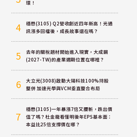
環！
穩懋(3105) Q2營收創近四年新高！光通
4
訊漲多回檔後，成長故事還在嗎？
去年的關稅題材開始進入現實，大成鋼
5
(2027-TW)的產業週期位置在哪裡？
大立光(3008)啟動大陽科技100%持股
6
整併 加速光學與VCM垂直整合布局
穩懋(3105)一年暴漲7倍又腰斬，跌出價
7
值了嗎？杜金龍看懂明後年EPS基本面：
本益比25倍支撐價在哪？