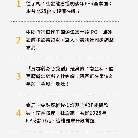
1
值了嗎？杜金龍看懂明後年EPS基本面：
本益比25倍支撐價在哪？
中國自行車代工龍頭津富士達IPO 海外
2
設廠搶歐美訂單，巨大、美利達同步調整
布局
「買群創身心受創」是真的？南亞科、國
3
巨腰斬怎麼辦？杜金龍：國巨正在重演2
年前「華城」走法！
金居、尖點腰斬後換誰漲？ABF載板欣
4
興、南電接棒！杜金龍：看好2028年
EPS達50元，這檔是末升段首選