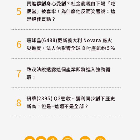
買進群創身心受創？杜金龍親自下場「吃
5
便當」被套牢！為什麼他反而笑著說：這
是絕佳買點？
環球晶(6488)更新義大利 Novara 廠火
6
災進度，法人估影響全球 8 吋產能約 5%
致茂法說透露這個產業即將進入強勁循
7
環！
研華(2395) Q2營收、獲利同步創下歷史
8
新高！但是~這還不是全部？