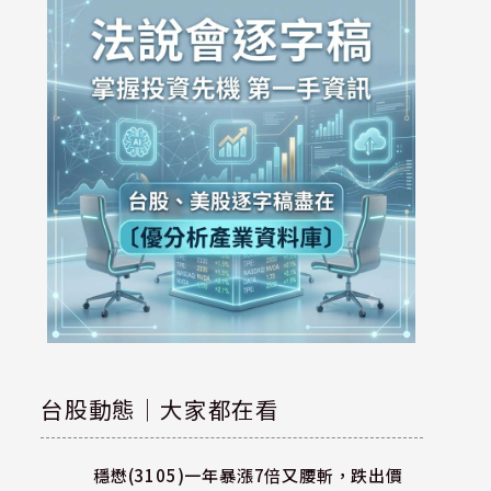
台股動態｜大家都在看
穩懋(3105)一年暴漲7倍又腰斬，跌出價