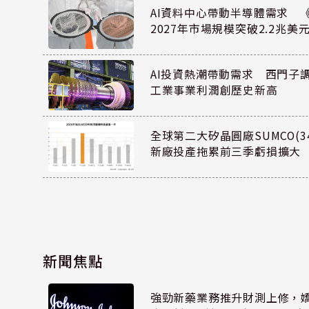
AI資料中心帶動半導體需求 
2027年市場規模突破2.2兆美
AI投資熱潮帶動需求 西門子
工業事業利潤創歷史新高
全球第二大矽晶圓廠SUMCO(34
新廠投產拖累前三季虧損擴大
新聞焦點
強勁新藥業務推升財測上修，嬌生