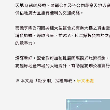
天地 B 館開發案，緊鄰公司及子公司義享天地 
併佔地廣大且擁有便利的交通網絡。
而義享樂公司因興建大型複合式商業大樓之資金
增資認購，燁輝考量，前述 A、B 二館投資標的
的競爭力。
燁輝看好，配合政府加強推展國際觀光旅遊行銷
高雄房地產市場的大幅揚升，有助提高辦公租賃
※ 本文經「鉅亨網」授權轉載，
原文出處