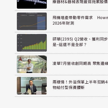
療器材&器械表現疲弱拖累股價
飛機增產帶動零件需求 Howmet
2026年財測
研華(2395) Q2營收、獲利
是~這還不是全部？
凌華7月營收創同期高 聚焦邊緣
兩樣情！外溢保單上半年狂銷48
物給付型保費腰斬