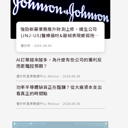
強勁新藥業務推升財測上修，嬌生公司
(JNJ-US)醫療器材&器械表現疲弱拖累
股價
優分析
．
2026.08.06
AI訂單越來越多，為什麼有些公司的獲利反
而更難超預期？
優分析產業數據中心-Matsui
．
2026.08.06
功率半導體缺貨正在醞釀？從大廠資本支出
看真正的時間點
優分析產業數據中心-Matsui
．
2026.08.06