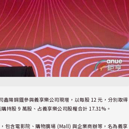
布與子公司鑫陽鋼鐡參與義享樂公司現增，以每股 12 元，分別取得
計認購持股 9 萬股、占義享樂公司股權合計 17.31%。
含電影院、購物廣場 (Mall) 與企業商辦等，名為義享