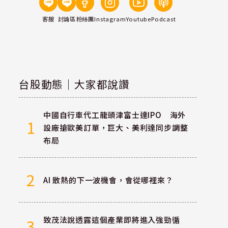
客服
討論區
粉絲團
Instagram
Youtube
Podcast
台股動態｜大家都說讚
中國自行車代工龍頭津富士達IPO 海外
1
設廠搶歐美訂單，巨大、美利達同步調整
布局
2
AI 散熱的下一波機會，會從哪裡來？
致茂法說透露這個產業即將進入強勁循
3