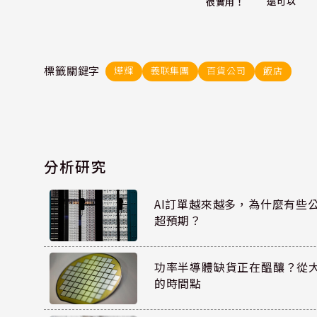
還可以
很實用！
標籤關鍵字
燁輝
義联集團
百貨公司
飯店
分析研究
AI訂單越來越多，為什麼有些
超預期？
功率半導體缺貨正在醞釀？從
的時間點