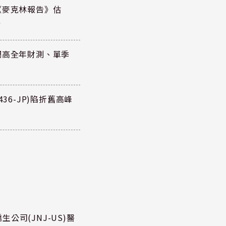
《麥克林報告》估
元
調高全年財測、單季
36-JP)陷折舊高峰
公司(JNJ-US)醫