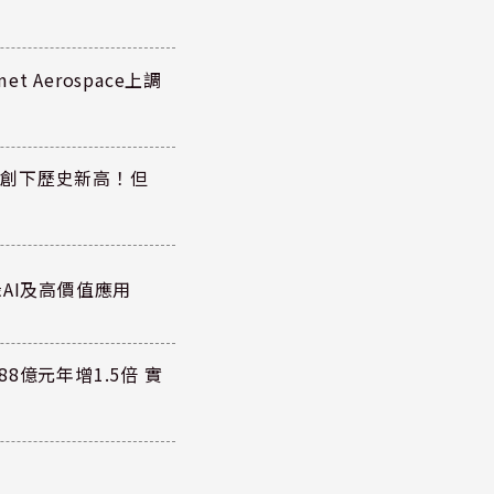
 Aerospace上調
同步創下歷史新高！但
AI及高價值應用
8億元年增1.5倍 實