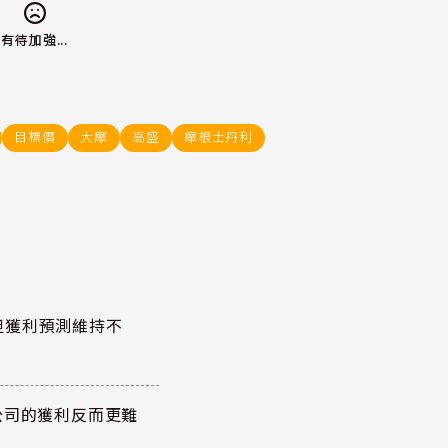
有待加強...
目標價
大摩
高盛
摩根士丹利
但獲利預測維持不
公司的獲利反而更難