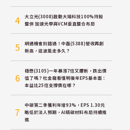
大立光(3008)啟動大陽科技100%持股
4
整併 加速光學與VCM垂直整合布局
網通機會別錯過！中磊(5388)營收再創
5
新高，這波能走多久？
穩懋(3105)一年暴漲7倍又腰斬，跌出價
6
值了嗎？杜金龍看懂明後年EPS基本面：
本益比25倍支撐價在哪？
中碳第二季獲利年增93%，EPS 1.30元
7
略低於法人預期，AI精碳材料布局持續推
進