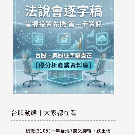
台股動態｜大家都在看
穩懋(3105)一年暴漲7倍又腰斬，跌出價