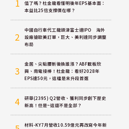
1
值了嗎？杜金龍看懂明後年EPS基本面：
本益比25倍支撐價在哪？
中國自行車代工龍頭津富士達IPO 海外
2
設廠搶歐美訂單，巨大、美利達同步調整
布局
金居、尖點腰斬後換誰漲？ABF載板欣
3
興、南電接棒！杜金龍：看好2028年
EPS達50元，這檔是末升段首選
研華(2395) Q2營收、獲利同步創下歷史
4
新高！但是~這還不是全部？
材料-KY7月營收10.59億元再改寫今年新
5