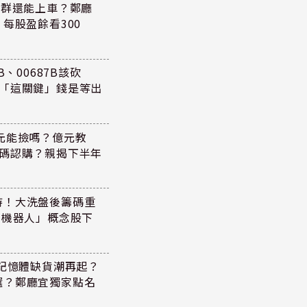
族群還能上車？鄭廳
每股盈餘看300
、00687B該砍
懂「這關鍵」錢是等出
47元能撿嗎？億元教
加碼認購？親揭下半年
持！大洗盤後籌碼重
+機器人」概念股下
！記憶體缺貨潮再起？
選？鄭廳宜獨家點名