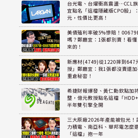
台光電、台燿衝高震盪…CCL
宜點名「這檔隱藏版CPO股」：
元，性價比更高！
美債殖利率破5%慘賠！00679B
嗎？鄭廳宜：1張都別賣！看
來的！
新應材(4749)從1220摔到6
授」鄭廳宜：我1張都沒賣還
重倉秘密！
希捷財報爆發、黃仁勳欽點加
整，億元教授點名這檔「HDD
半年雙引擎全開
三大原廠2026年產能被包光
力積電、南亞科、華邦電怎麼
「這檔」抱一年