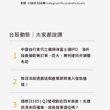
客服
討論區
粉絲團
Instagram
Youtube
Podcast
台股動態｜大家都說讚
中國自行車代工龍頭津富士達IPO 海外
1
設廠搶歐美訂單，巨大、美利達同步調整
布局
致茂法說透露這個產業即將進入強勁循
2
環！
穩懋(3105) Q2營收創近四年新高！光通
3
訊漲多回檔後，成長故事還在嗎？