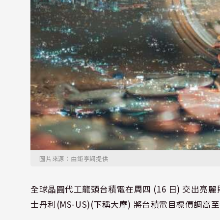
圖片來源：由鉅亨網提供
全球晶圓代工龍頭台積電在周四 (16 日) 交出
士丹利(
MS-US
)(下稱大摩) 將台積電目標價調高至每