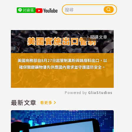
討論區
閱讀文章
arrow_forward_ios
Powered by 
GliaStudios
最新文章
看更多
Mute