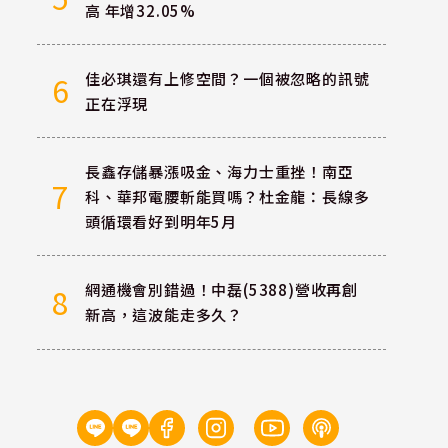
高 年增32.05%
佳必琪還有上修空間？一個被忽略的訊號
6
正在浮現
長鑫存儲暴漲吸金、海力士重挫！南亞
7
科、華邦電腰斬能買嗎？杜金龍：長線多
頭循環看好到明年5月
網通機會別錯過！中磊(5388)營收再創
8
新高，這波能走多久？