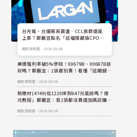
台光電、台燿衝高震盪…CCL族群還能
上車？鄭廳宜點名「這檔隱藏版CPO
股」：每股盈餘看300元，性價比更高！
股民想知道
．
2026.08.08
美債殖利率破5%慘賠！00679B、00687B該
砍嗎？鄭廳宜：1張都別賣！看懂「這關鍵」
錢是等出來的！
股民想知道
．
2026.08.08
新應材(4749)從1220摔到647元能撿嗎？億
元教授」鄭廳宜：我1張都沒賣還加碼認購？
親揭下半年重倉秘密！
股民想知道
．
2026.08.08