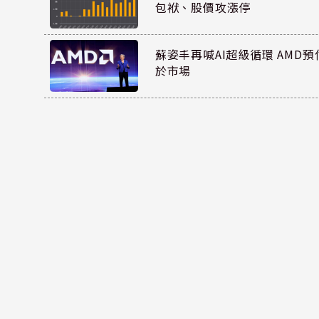
包袱、股價攻漲停
蘇姿丰再喊AI超級循環 AMD
於市場