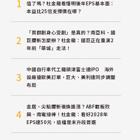
1
值了嗎？杜金龍看懂明後年EPS基本面：
本益比25倍支撐價在哪？
「買群創身心受創」是真的？南亞科、國
2
巨腰斬怎麼辦？杜金龍：國巨正在重演2
年前「華城」走法！
中國自行車代工龍頭津富士達IPO 海外
3
設廠搶歐美訂單，巨大、美利達同步調整
布局
金居、尖點腰斬後換誰漲？ABF載板欣
4
興、南電接棒！杜金龍：看好2028年
EPS達50元，這檔是末升段首選