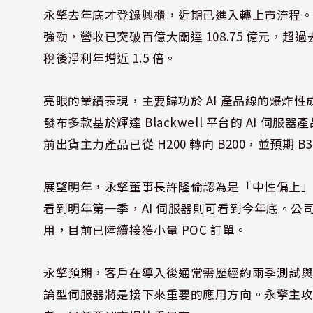
永擎去年底才登錄興櫃，近期已進入轉上市流程。受
強勁，營收已突破百億大關達 108.75 億元，超過去
稅後淨利年增近 1.5 倍。
亮眼的業績表現，主要歸功於 AI 產品線的爆炸性
發布多款基於輝達 Blackwell 平台的 AI 伺服器產品
前出貨主力產品已從 H200 轉向 B200，並預期
展望明年，永擎董事長許隆倫認為是「中性偏上
看到明年第一季，AI 伺服器則可看到今年底。公司同時
用，目前已陸續接獲小量 POC 訂單。
永擎預期，客戶在導入後通常需歷經約兩季測試
論型伺服器將是接下來重要的應用方向。永擎主攻 Ti