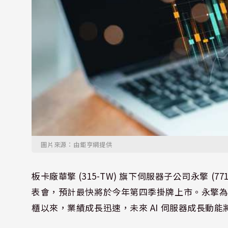
圖片來源：由鉅亨網提供
板卡廠華擎 (315-TW) 旗下伺服器子公司永擎 (7
表會，預計最快將於今年第四季掛牌上市。永擎為華擎
櫃以來，業績成長迅速，未來 AI 伺服器成長動