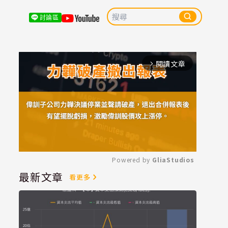
討論區
閱讀文章
arrow_forward_ios
Powered by 
GliaStudios
最新文章
看更多
Mute