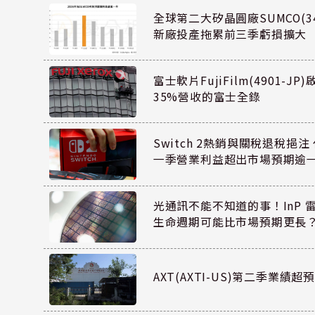
全球第二大矽晶圓廠SUMCO(34
新廠投產拖累前三季虧損擴大
富士軟片FujiFilm(4901-J
35%營收的富士全錄
Switch 2熱銷與關稅退稅挹注 
一季營業利益超出市場預期逾
光通訊不能不知道的事！InP 
生命週期可能比市場預期更長
AXT(AXTI-US)第二季業