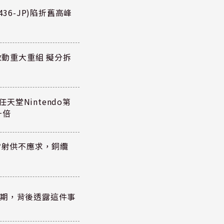
36-JP)陷折舊高峰
P)啟動重大重組 擬分拆
任天堂Nintendo第
一倍
雷射供不應求，銅纜
？
績超預期，背後透露這件事