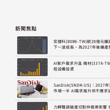
新聞焦點
宏捷科(8086-TW)砸28億
下一波成長，為2027年後擴產
AI客戶需求升溫 精材(3374-
程設備投資
SanDisk(SNDK-US)：20
市場一半 AI需求推升供不應求
力韡聲請破產切割仲裁案影響 偉