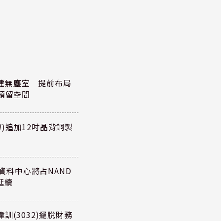
元擴建無塵室 提前布局
預留空間
TW)追加12吋晶背銅製
27年資料中心將占NAND
延續
訓(3032)擺脫財務