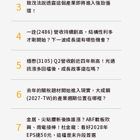
致茂法說透露這個產業即將進入強勁循
3
環！
一詮(2486) 營收持續創高，結構性利多
4
才剛開始？下一波成長還有哪些機會？
穩懋(3105) Q2營收創近四年新高！光通
5
訊漲多回檔後，成長故事還在嗎？
去年的關稅題材開始進入現實，大成鋼
6
(2027-TW)的產業週期位置在哪裡？
金居、尖點腰斬後換誰漲？ABF載板欣
7
興、南電接棒！杜金龍：看好2028年
EPS達50元，這檔是末升段首選