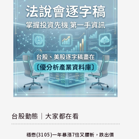
台股動態｜大家都在看
穩懋(3105)一年暴漲7倍又腰斬，跌出價