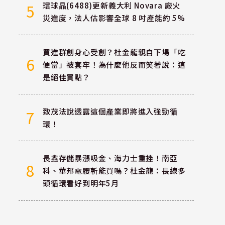
環球晶(6488)更新義大利 Novara 廠火
5
災進度，法人估影響全球 8 吋產能約 5%
買進群創身心受創？杜金龍親自下場「吃
6
便當」被套牢！為什麼他反而笑著說：這
是絕佳買點？
致茂法說透露這個產業即將進入強勁循
7
環！
長鑫存儲暴漲吸金、海力士重挫！南亞
8
科、華邦電腰斬能買嗎？杜金龍：長線多
頭循環看好到明年5月