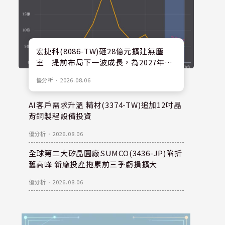
宏捷科(8086-TW)砸28億元擴建無塵
室 提前布局下一波成長，為2027年後
擴產預留空間
優分析
．
2026.08.06
AI客戶需求升溫 精材(3374-TW)追加12吋晶
背銅製程設備投資
優分析
．
2026.08.06
全球第二大矽晶圓廠SUMCO(3436-JP)陷折
舊高峰 新廠投產拖累前三季虧損擴大
優分析
．
2026.08.06