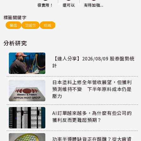
還可以
很實用！
有待加強...
標籤關鍵字
廣越
羽絨衣
紡織
分析研究
【達人分享】2026/08/09 股泰盤勢統
計
日本塗料上修全年營收展望，但獲利
預測維持不變 下半年原料成本仍是
壓力
AI訂單越來越多，為什麼有些公司的
獲利反而更難超預期？
功率半導體缺貨正在醞釀？從大廠資