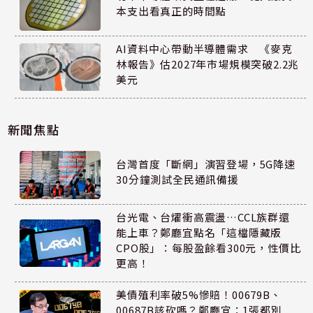
本支出看真正的時間點
AI資料中心帶動半導體需求 《麥克
林報告》估2027年市場規模突破2.2兆
美元
新聞焦點
台灣首度「斷網」演習登場，5G降速
30分鐘測試全民通訊備援
台光電、台燿衝高震盪…CCL族群還
能上車？鄭廳宜點名「這檔隱藏版
CPO股」：每股盈餘看300元，性價比
更高！
美債殖利率破5%慘賠！00679B、
00687B該砍嗎？鄭廳宜：1張都別