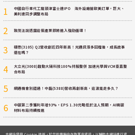
1
中國自行車代工龍頭津富士達IPO 海外設廠搶歐美訂單，巨大、
美利達同步調整布局
2
致茂法說透露這個產業即將進入強勁循環！
3
穩懋(3105) Q2營收創近四年新高！光通訊漲多回檔後，成長故事
還在嗎？
4
大立光(3008)啟動大陽科技100%持股整併 加速光學與VCM垂直整
合布局
5
網通機會別錯過！中磊(5388)營收再創新高，這波能走多久？
6
中碳第二季獲利年增93%，EPS 1.30元略低於法人預期，AI精碳
材料布局持續推進
本網站使用 Cookie 技術，於您的電腦中存取某些資訊，以輔助本網站進行資