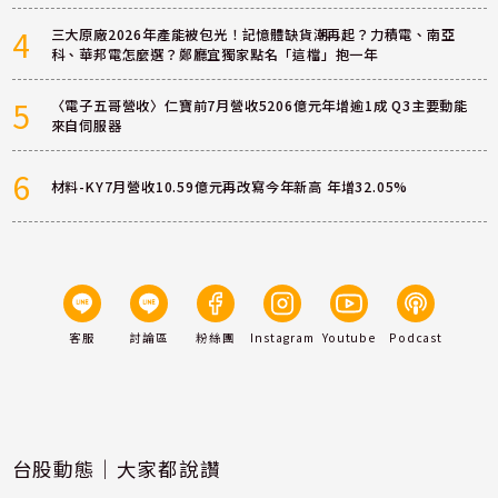
4
三大原廠2026年產能被包光！記憶體缺貨潮再起？力積電、南亞
科、華邦電怎麼選？鄭廳宜獨家點名「這檔」抱一年
5
〈電子五哥營收〉仁寶前7月營收5206億元年增逾1成 Q3主要動能
來自伺服器
6
材料-KY7月營收10.59億元再改寫今年新高 年增32.05%
客服
討論區
粉絲團
Instagram
Youtube
Podcast
台股動態｜大家都說讚