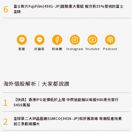
6
富士軟片FujiFilm(4901-JP)啟動重大重組 擬分拆35%營收的富士
全錄
客服
討論區
粉絲團
Instagram
Youtube
Podcast
海外個股解析｜大家都說讚
1
【快訊】香港IPO定價低於上限 中際旭創擬以每股980港元發行
5450萬股
2
全球第二大矽晶圓廠SUMCO(3436-JP)陷折舊高峰 新廠投產拖累
前三季虧損擴大