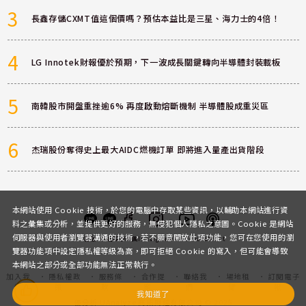
3
長鑫存儲CXMT值這個價嗎？預估本益比是三星、海力士的4倍！
4
LG Innotek財報優於預期，下一波成長關鍵轉向半導體封裝載板
5
南韓股市開盤重挫逾6% 再度啟動熔斷機制 半導體股成重災區
6
杰瑞股份奪得史上最大AIDC燃機訂單 即將進入量產出貨階段
本網站使用 Cookie 技術，於您的電腦中存取某些資訊，以輔助本網站進行資
料之彙集或分析，並提供更好的服務，無侵犯個人隱私之意圖。Cookie 是網站
伺服器與使用者瀏覽器溝通的技術，若不願意開放此項功能，您可在您使用的瀏
客服
討論區
粉絲團
Instagram
Youtube
Podcast
覽器功能項中設定隱私權等級為高，即可拒絕 Cookie 的寫入，但可能會導致
本網站之部分或全部功能無法正常執行。
加入我
隱私權政
服務條
合作提
聯絡我
場地租
訂閱電子
們
策
款
案
們
借
報
我知道了
優分析 UAnalyze 商拓財經有限公司 © 2025