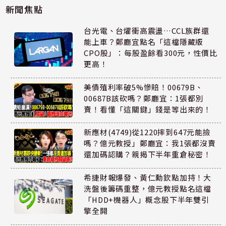
新聞焦點
台光電、台燿衝高震盪…CCL族群還
能上車？鄭廳宜點名「這檔隱藏版
CPO股」：每股盈餘看300元，性價比
更高！
美債殖利率破5%慘賠！00679B、
00687B該砍嗎？鄭廳宜：1張都別
賣！看懂「這關鍵」錢是等出來的！
新應材(4749)從1220摔到647元能撿
嗎？億元教授」鄭廳宜：我1張都沒賣
還加碼認購？親揭下半年重倉秘密！
希捷財報爆發、黃仁勳欽點加持！大
洗盤後籌碼重整，億元教授點名這檔
「HDD+機器人」概念股下半年雙引
擎全開