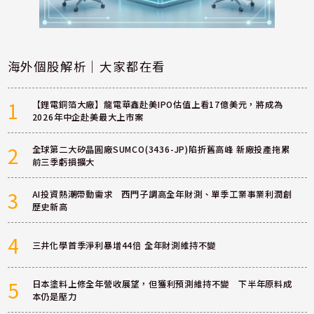
海外個股解析｜大家都在看
1
【鋰電銅箔大廠】龍電華鑫赴美IPO估值上看17億美元，將成為
2026年中企赴美最大上市案
2
全球第二大矽晶圓廠SUMCO(3436-JP)陷折舊高峰 新廠投產拖累
前三季虧損擴大
3
AI投資熱潮帶動需求 西門子調高全年財測、單季工業事業利潤創
歷史新高
4
三井化學首季淨利暴增44倍 全年財測維持不變
5
日本塗料上修全年營收展望，但獲利預測維持不變 下半年原料成
本仍是壓力