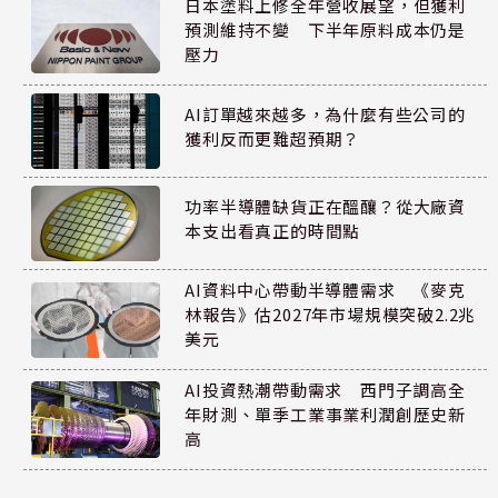
日本塗料上修全年營收展望，但獲利
預測維持不變 下半年原料成本仍是
壓力
AI訂單越來越多，為什麼有些公司的
獲利反而更難超預期？
功率半導體缺貨正在醞釀？從大廠資
本支出看真正的時間點
AI資料中心帶動半導體需求 《麥克
林報告》估2027年市場規模突破2.2兆
美元
AI投資熱潮帶動需求 西門子調高全
年財測、單季工業事業利潤創歷史新
高