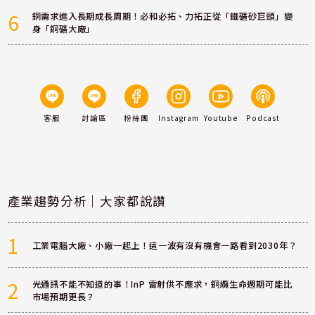
6
銅需求進入長期成長周期！必和必拓、力拓正從「鐵礦砂巨頭」變
身「銅礦大廠」
客服
討論區
粉絲團
Instagram
Youtube
Podcast
產業趨勢分析｜大家都說讚
1
工業電腦大廠、小廠一起上！這一波有沒有機會一路看到2030年？
2
光通訊不能不知道的事！InP 雷射供不應求，銅纜生命週期可能比
市場預期更長？