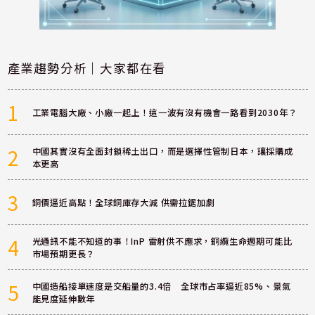
產業趨勢分析｜大家都在看
1
工業電腦大廠、小廠一起上！這一波有沒有機會一路看到2030年？
2
中國其實沒有全面封鎖稀土出口，而是選擇性管制日本，讓採購成
本更高
3
銅價逼近高點！全球銅庫存大減 供需拉鋸加劇
4
光通訊不能不知道的事！InP 雷射供不應求，銅纜生命週期可能比
市場預期更長？
5
中國造船接單速度是交船量的3.4倍 全球市占率逼近85%、景氣
能見度延伸數年