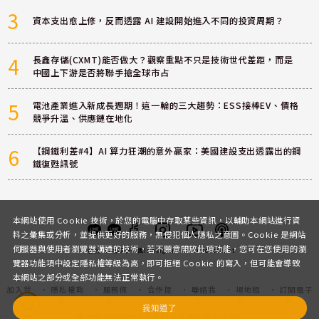
3
資本支出愈上修，反而透露 AI 建設開始進入不同的投資周期？
4
長鑫存儲(CXMT)能否做大？觀察重點不只是技術世代差距，而是
中國上下游是否將聯手搶全球市占
5
電池產業進入新成長週期！這一輪的三大趨勢：ESS接棒EV、價格
競爭升溫、供應鏈在地化
6
【鋼鐵利差#4】AI 算力狂潮的意外贏家：美國建設支出透露出的鋼
鐵復甦訊號
本網站使用 Cookie 技術，於您的電腦中存取某些資訊，以輔助本網站進行資
料之彙集或分析，並提供更好的服務，無侵犯個人隱私之意圖。Cookie 是網站
伺服器與使用者瀏覽器溝通的技術，若不願意開放此項功能，您可在您使用的瀏
客服
討論區
粉絲團
Instagram
Youtube
Podcast
覽器功能項中設定隱私權等級為高，即可拒絕 Cookie 的寫入，但可能會導致
本網站之部分或全部功能無法正常執行。
加入我
隱私權政
服務條
合作提
聯絡我
場地租
訂閱電子
們
策
款
案
們
借
報
我知道了
優分析 UAnalyze 商拓財經有限公司 © 2025