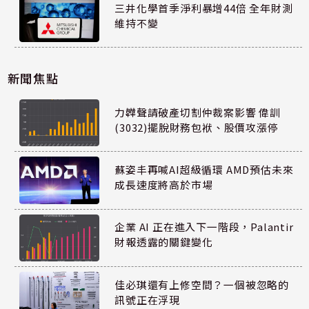
三井化學首季淨利暴增44倍 全年財測
維持不變
新聞焦點
力韡聲請破產切割仲裁案影響 偉訓
(3032)擺脫財務包袱、股價攻漲停
蘇姿丰再喊AI超級循環 AMD預估未來
成長速度將高於市場
企業 AI 正在進入下一階段，Palantir
財報透露的關鍵變化
佳必琪還有上修空間？一個被忽略的
訊號正在浮現