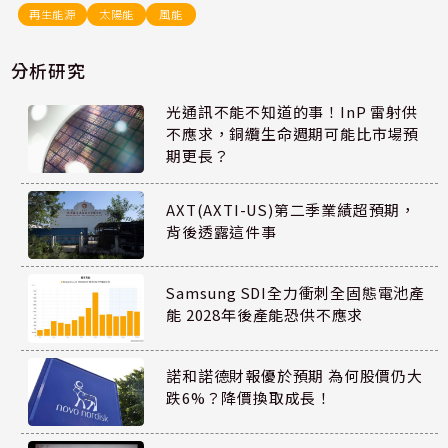
再生能源
太陽能
風能
分析研究
光通訊不能不知道的事！InP 雷射供
不應求，銅纜生命週期可能比市場預
期更長？
AXT(AXTI-US)第二季業績超預期，
背後透露這件事
Samsung SDI全力衝刺全固態電池產
能 2028年後產能恐供不應求
諾和諾德財報優於預期 為何股價仍大
跌6%？降價換取成長！