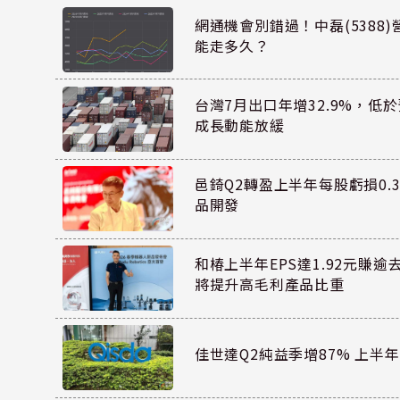
網通機會別錯過！中磊(5388
能走多久？
台灣7月出口年增32.9%，低
成長動能放緩
邑錡Q2轉盈上半年每股虧損0.3
品開發
和椿上半年EPS達1.92元賺逾
將提升高毛利產品比重
佳世達Q2純益季增87% 上半年E