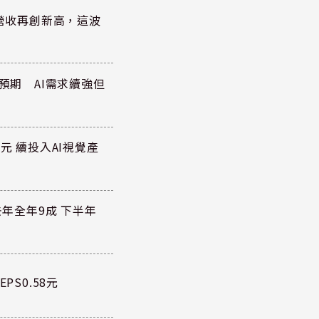
)營收再創新高，這波
於預期 AI需求續強但
元 續投入AI視覺產
去年全年9成 下半年
PS0.58元