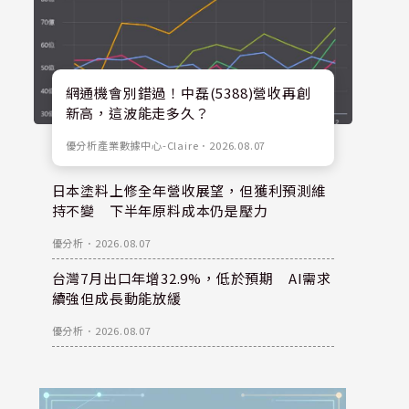
網通機會別錯過！中磊(5388)營收再創
新高，這波能走多久？
優分析產業數據中心-Claire
．
2026.08.07
日本塗料上修全年營收展望，但獲利預測維
持不變 下半年原料成本仍是壓力
優分析
．
2026.08.07
台灣7月出口年增32.9%，低於預期 AI需求
續強但成長動能放緩
優分析
．
2026.08.07