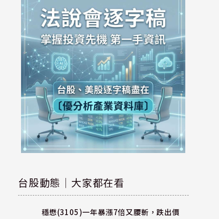
台股動態｜大家都在看
穩懋(3105)一年暴漲7倍又腰斬，跌出價