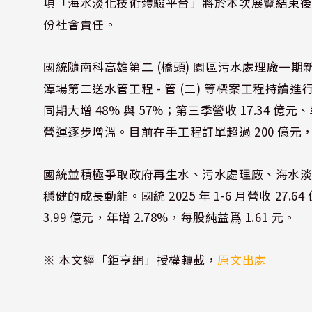
項「海水淡化技術體驗平台」將於本次展覽結束
份社會責任。
國統隨南科高雄第二 (橋頭) 園區污水處理廠一
潭場第二送水管工程 - 管 (二) 等標案工程持續進
同期大增 48% 與 57%；第三季營收 17.34 
營運逐步增溫。目前在手工程訂單超過 200 億元
國統並積極爭取政府再生水、污水處理廠、海水
穩健的成長動能。國統 2025 年 1-6 月營收 27.6
3.99 億元，年增 2.78%，每股純益爲 1.61 元。
※ 本文經「鉅亨網」授權轉載，
原文出處