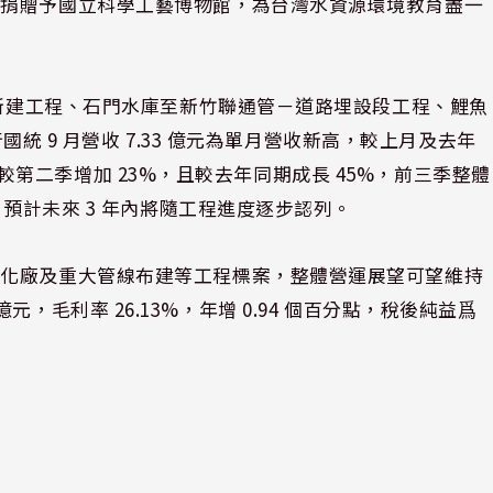
後捐贈予國立科學工藝博物館，為台灣水資源環境教育盡一
期新建工程、石門水庫至新竹聯通管－道路埋設段工程、鯉魚
行國統 9 月營收 7.33 億元為單月營收新高，較上月及去年
億元、較第二季增加 23%，且較去年同期成長 45%，前三季整體
，預計未來 3 年內將隨工程進度逐步認列。
淡化廠及重大管線布建等工程標案，整體營運展望可望維持
4 億元，毛利率 26.13%，年增 0.94 個百分點，稅後純益爲