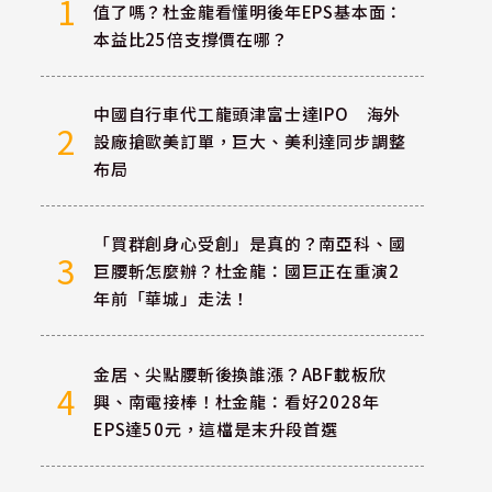
1
值了嗎？杜金龍看懂明後年EPS基本面：
本益比25倍支撐價在哪？
中國自行車代工龍頭津富士達IPO 海外
2
設廠搶歐美訂單，巨大、美利達同步調整
布局
「買群創身心受創」是真的？南亞科、國
3
巨腰斬怎麼辦？杜金龍：國巨正在重演2
年前「華城」走法！
金居、尖點腰斬後換誰漲？ABF載板欣
4
興、南電接棒！杜金龍：看好2028年
EPS達50元，這檔是末升段首選