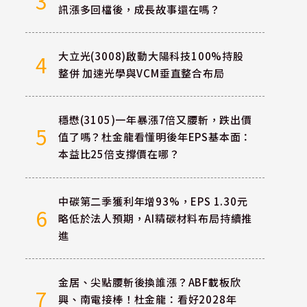
3
訊漲多回檔後，成長故事還在嗎？
大立光(3008)啟動大陽科技100%持股
4
整併 加速光學與VCM垂直整合布局
穩懋(3105)一年暴漲7倍又腰斬，跌出價
5
值了嗎？杜金龍看懂明後年EPS基本面：
本益比25倍支撐價在哪？
中碳第二季獲利年增93%，EPS 1.30元
6
略低於法人預期，AI精碳材料布局持續推
進
金居、尖點腰斬後換誰漲？ABF載板欣
7
興、南電接棒！杜金龍：看好2028年