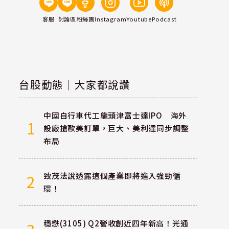
客服
討論區
粉絲團
Instagram
Youtube
Podcast
台股動態｜大家都說讚
中國自行車代工龍頭津富士達IPO 海外
1
設廠搶歐美訂單，巨大、美利達同步調整
布局
致茂法說透露這個產業即將進入強勁循
2
環！
穩懋(3105) Q2營收創近四年新高！光通