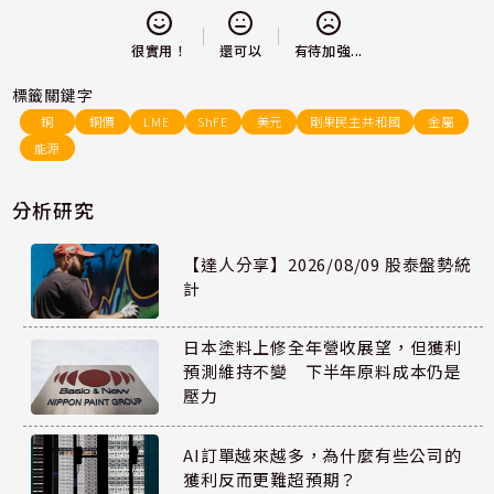
還可以
很實用！
有待加強...
標籤關鍵字
銅
銅價
LME
ShFE
美元
剛果民主共和國
金屬
能源
分析研究
【達人分享】2026/08/09 股泰盤勢統
計
日本塗料上修全年營收展望，但獲利
預測維持不變 下半年原料成本仍是
壓力
AI訂單越來越多，為什麼有些公司的
獲利反而更難超預期？