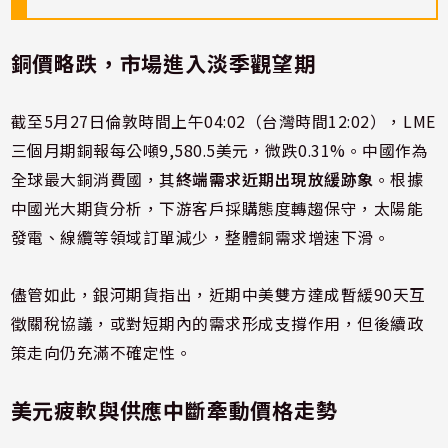
銅價略跌，市場進入淡季觀望期
截至5月27日倫敦時間上午04:02（台灣時間12:02），LME
三個月期銅報每公噸9,580.5美元，微跌0.31%。中國作為
全球最大銅消費國，其
終端需求近期出現放緩跡象
。根據
中國光大期貨分析，下游客戶採購態度轉趨保守，太陽能
發電、線纜等領域訂單減少，整體銅需求增速下滑。
儘管如此，銀河期貨指出，近期中美雙方達成暫緩90天互
徵關稅協議，或對短期內的需求形成支撐作用，但後續政
策走向仍充滿不確定性。
美元疲軟與供應中斷牽動價格走勢