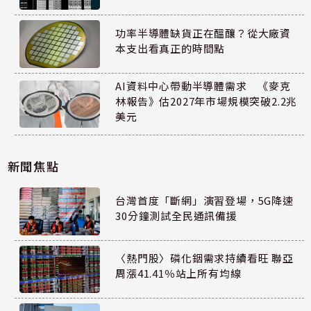
功率半導體缺貨正在醞釀？從大廠資
本支出看真正的時間點
AI資料中心帶動半導體需求 《麥克
林報告》估2027年市場規模突破2.2兆
美元
新聞焦點
台灣首度「斷網」演習登場，5G降速
30分鐘測試全民通訊備援
〈熱門股〉磷化銦需求持續看旺 聯亞
周漲41.41％站上所有均線