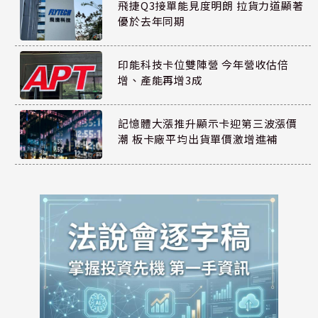
飛捷Q3接單能見度明朗 拉貨力道顯著
優於去年同期
印能科技卡位雙陣營 今年營收估倍
增、產能再增3成
記憶體大漲推升顯示卡迎第三波漲價
潮 板卡廠平均出貨單價激增進補