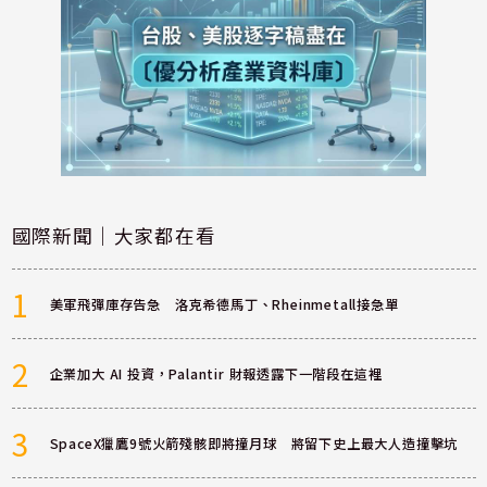
國際新聞｜大家都在看
1
美軍飛彈庫存告急 洛克希德馬丁、Rheinmetall接急單
2
企業加大 AI 投資，Palantir 財報透露下一階段在這裡
3
SpaceX獵鷹9號火箭殘骸即將撞月球 將留下史上最大人造撞擊坑