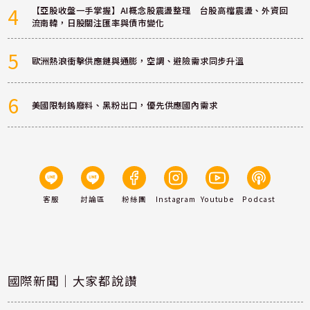
4
【亞股收盤一手掌握】AI概念股震盪整理 台股高檔震盪、外資回
流南韓，日股關注匯率與債市變化
5
歐洲熱浪衝擊供應鏈與通膨，空調、避險需求同步升溫
6
美國限制鎢廢料、黑粉出口，優先供應國內需求
客服
討論區
粉絲團
Instagram
Youtube
Podcast
國際新聞｜大家都說讚