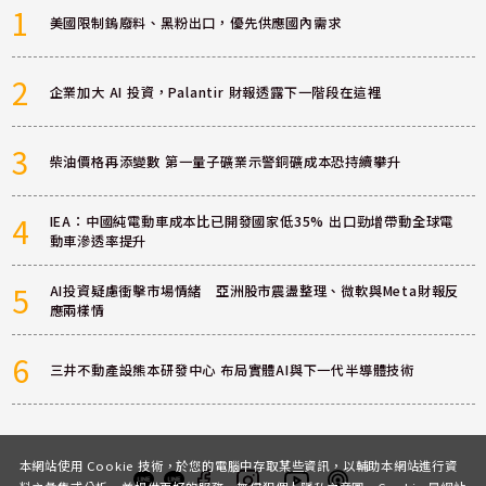
1
美國限制鎢廢料、黑粉出口，優先供應國內需求
2
企業加大 AI 投資，Palantir 財報透露下一階段在這裡
3
柴油價格再添變數 第一量子礦業示警銅礦成本恐持續攀升
4
IEA：中國純電動車成本比已開發國家低35% 出口勁增帶動全球電
動車滲透率提升
5
AI投資疑慮衝擊市場情緒 亞洲股市震盪整理、微軟與Meta財報反
應兩樣情
6
三井不動產設熊本研發中心 布局實體AI與下一代半導體技術
本網站使用 Cookie 技術，於您的電腦中存取某些資訊，以輔助本網站進行資