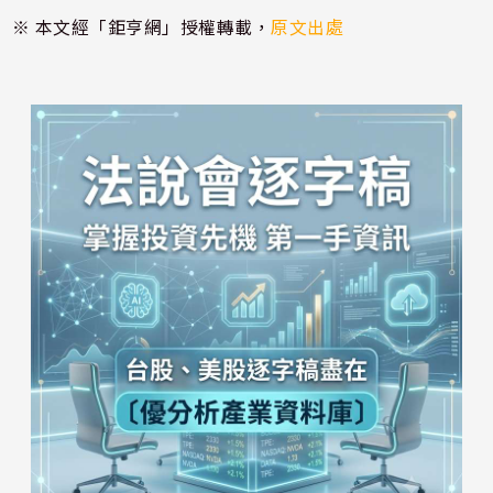
※ 本文經「鉅亨網」授權轉載，
原文出處