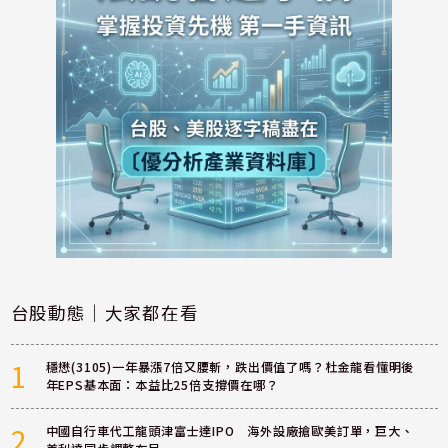
台股動態｜大家都在看
1
穩懋(3105)一年暴漲7倍又腰斬，跌出價值了嗎？杜金龍看懂明後
年EPS基本面：本益比25倍支撐價在哪？
2
中國自行車代工龍頭津富士達IPO 海外設廠搶歐美訂單，巨大、