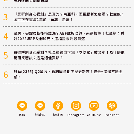
美利達同步調整布局
3
「買群創身心受創」是真的？南亞科、國巨腰斬怎麼辦？杜金龍：
國巨正在重演2年前「華城」走法！
4
金居、尖點腰斬後換誰漲？ABF載板欣興、南電接棒！杜金龍：看
好2028年EPS達50元，這檔是末升段首選
5
買進群創身心受創？杜金龍親自下場「吃便當」被套牢！為什麼他
反而笑著說：這是絕佳買點？
6
研華(2395) Q2營收、獲利同步創下歷史新高！但是~這還不是全
部？
客服
討論區
粉絲團
Instagram
Youtube
Podcast