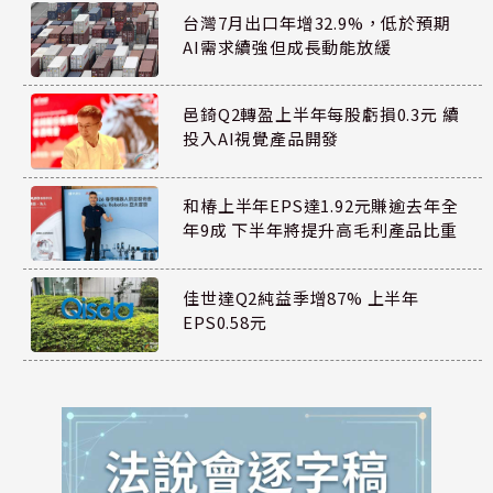
台灣7月出口年增32.9%，低於預期
AI需求續強但成長動能放緩
邑錡Q2轉盈上半年每股虧損0.3元 續
投入AI視覺產品開發
和椿上半年EPS達1.92元賺逾去年全
年9成 下半年將提升高毛利產品比重
佳世達Q2純益季增87% 上半年
EPS0.58元