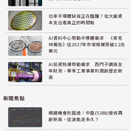
功率半導體缺貨正在醞釀？從大廠資
本支出看真正的時間點
AI資料中心帶動半導體需求 《麥克
林報告》估2027年市場規模突破2.2兆
美元
AI投資熱潮帶動需求 西門子調高全
年財測、單季工業事業利潤創歷史新
高
新聞焦點
網通機會別錯過！中磊(5388)營收再
創新高，這波能走多久？