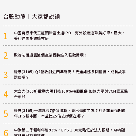
台股動態｜大家都說讚
1
中國自行車代工龍頭津富士達IPO 海外設廠搶歐美訂單，巨大、
美利達同步調整布局
2
致茂法說透露這個產業即將進入強勁循環！
3
穩懋(3105) Q2營收創近四年新高！光通訊漲多回檔後，成長故事
還在嗎？
4
大立光(3008)啟動大陽科技100%持股整併 加速光學與VCM垂直整
合布局
5
穩懋(3105)一年暴漲7倍又腰斬，跌出價值了嗎？杜金龍看懂明後
年EPS基本面：本益比25倍支撐價在哪？
6
中碳第二季獲利年增93%，EPS 1.30元略低於法人預期，AI精碳
材料布局持續推進