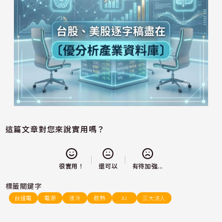
這篇文章對您來說實用嗎？
還可以
很實用！
有待加強...
標籤關鍵字
台達電
電源
液冷
散熱
AI
三大法人