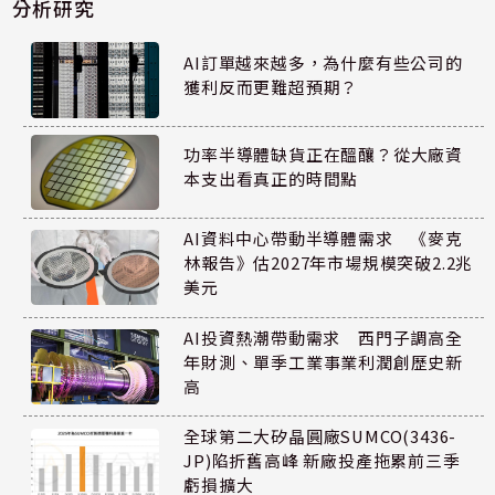
分析研究
AI訂單越來越多，為什麼有些公司的
獲利反而更難超預期？
功率半導體缺貨正在醞釀？從大廠資
本支出看真正的時間點
AI資料中心帶動半導體需求 《麥克
林報告》估2027年市場規模突破2.2兆
美元
AI投資熱潮帶動需求 西門子調高全
年財測、單季工業事業利潤創歷史新
高
全球第二大矽晶圓廠SUMCO(3436-
JP)陷折舊高峰 新廠投產拖累前三季
虧損擴大