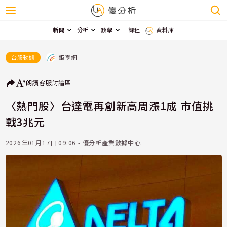
新聞
分析
教學
課程
資料庫
鉅亨網
台股動態
朗讀
客服
討論區
〈熱門股〉台達電再創新高周漲1成 市值挑
戰3兆元
2026年01月17日 09:06 - 優分析產業數據中心