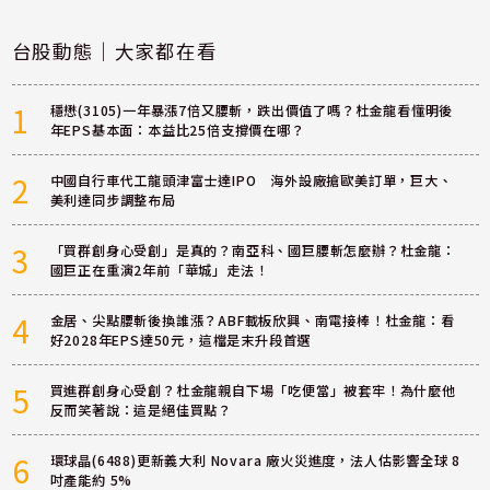
台股動態｜大家都在看
1
穩懋(3105)一年暴漲7倍又腰斬，跌出價值了嗎？杜金龍看懂明後
年EPS基本面：本益比25倍支撐價在哪？
2
中國自行車代工龍頭津富士達IPO 海外設廠搶歐美訂單，巨大、
美利達同步調整布局
3
「買群創身心受創」是真的？南亞科、國巨腰斬怎麼辦？杜金龍：
國巨正在重演2年前「華城」走法！
4
金居、尖點腰斬後換誰漲？ABF載板欣興、南電接棒！杜金龍：看
好2028年EPS達50元，這檔是末升段首選
5
買進群創身心受創？杜金龍親自下場「吃便當」被套牢！為什麼他
反而笑著說：這是絕佳買點？
6
環球晶(6488)更新義大利 Novara 廠火災進度，法人估影響全球 8
吋產能約 5%