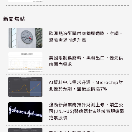
新聞焦點
歐洲熱浪衝擊供應鏈與通膨，空調、
避險需求同步升溫
美國限制鎢廢料、黑粉出口，優先供
應國內需求
AI資料中心需求升溫，Microchip財
測優於預期，盤後股價漲7%
強勁新藥業務推升財測上修，嬌生公
司(JNJ-US)醫療器材&器械表現疲弱
拖累股價