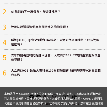
2
AI 散熱的下一波機會，會從哪裡來？
3
致茂法說透露這個產業即將進入強勁循環！
4
穩懋(3105) Q2營收創近四年新高！光通訊漲多回檔後，成長故事
還在嗎？
5
去年的關稅題材開始進入現實，大成鋼(2027-TW)的產業週期位置
在哪裡？
6
大立光(3008)啟動大陽科技100%持股整併 加速光學與VCM垂直整
合布局
本網站使用 Cookie 技術，於您的電腦中存取某些資訊，以輔助本網站進行資
料之彙集或分析，並提供更好的服務，無侵犯個人隱私之意圖。Cookie 是網站
伺服器與使用者瀏覽器溝通的技術，若不願意開放此項功能，您可在您使用的瀏
客服
討論區
粉絲團
Instagram
Youtube
Podcast