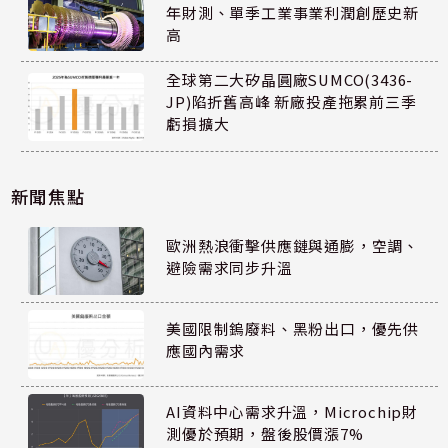
年財測、單季工業事業利潤創歷史新
高
全球第二大矽晶圓廠SUMCO(3436-
JP)陷折舊高峰 新廠投產拖累前三季
虧損擴大
新聞焦點
歐洲熱浪衝擊供應鏈與通膨，空調、
避險需求同步升溫
美國限制鎢廢料、黑粉出口，優先供
應國內需求
AI資料中心需求升溫，Microchip財
測優於預期，盤後股價漲7%