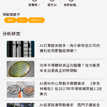
還可以
很實用！
有待加強...
標籤關鍵字
南僑
IPO
皇家可口
分析研究
AI訂單越來越多，為什麼有些公司的
獲利反而更難超預期？
功率半導體缺貨正在醞釀？從大廠資
本支出看真正的時間點
AI資料中心帶動半導體需求 《麥克
林報告》估2027年市場規模突破2.2兆
美元
AI投資熱潮帶動需求 西門子調高全