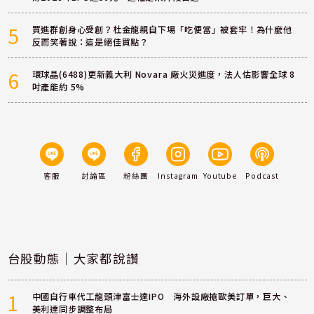
5
買進群創身心受創？杜金龍親自下場「吃便當」被套牢！為什麼他
反而笑著說：這是絕佳買點？
6
環球晶(6488)更新義大利 Novara 廠火災進度，法人估影響全球 8
吋產能約 5%
客服
討論區
粉絲團
Instagram
Youtube
Podcast
台股動態｜大家都說讚
1
中國自行車代工龍頭津富士達IPO 海外設廠搶歐美訂單，巨大、
美利達同步調整布局