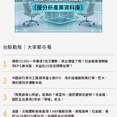
台股動態｜大家都在看
1
穩懋(3105)一年暴漲7倍又腰斬，跌出價值了嗎？杜金龍看懂明後
年EPS基本面：本益比25倍支撐價在哪？
2
中國自行車代工龍頭津富士達IPO 海外設廠搶歐美訂單，巨大、
美利達同步調整布局
3
「買群創身心受創」是真的？南亞科、國巨腰斬怎麼辦？杜金龍：
國巨正在重演2年前「華城」走法！
4
金居、尖點腰斬後換誰漲？ABF載板欣興、南電接棒！杜金龍：看
好2028年EPS達50元，這檔是末升段首選