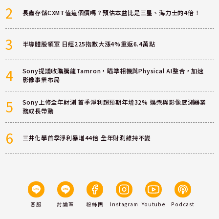
2
長鑫存儲CXMT值這個價嗎？預估本益比是三星、海力士的4倍！
3
半導體股領軍 日經225指數大漲4%重返6.4萬點
4
Sony提議收購騰龍Tamron，瞄準相機與Physical AI整合，加速
影像事業布局
5
Sony上修全年財測 首季淨利超預期年增32% 娛樂與影像感測器業
務成長帶動
6
三井化學首季淨利暴增44倍 全年財測維持不變
客服
討論區
粉絲團
Instagram
Youtube
Podcast