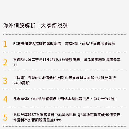
海外個股解析｜大家都說讚
1
PCB設備廠大族數控營收翻倍 高階HDI、mSAP設備出貨成長
2
寧德時代第二季淨利年增36.5%優於預期 儲能業務續扮演成長主
力
3
【快訊】香港IPO定價低於上限 中際旭創擬以每股980港元發行
5450萬股
4
長鑫存儲CXMT值這個價嗎？預估本益比是三星、海力士的4倍！
5
意法半導體STM調高資料中心營收目標 Q4營收可望突破40億美元
惟獲利不如預期股價重挫14%