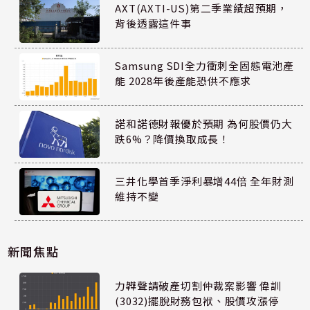
AXT(AXTI-US)第二季業績超預期，
背後透露這件事
Samsung SDI全力衝刺全固態電池產
能 2028年後產能恐供不應求
諾和諾德財報優於預期 為何股價仍大
跌6%？降價換取成長！
三井化學首季淨利暴增44倍 全年財測
維持不變
新聞焦點
力韡聲請破產切割仲裁案影響 偉訓
(3032)擺脫財務包袱、股價攻漲停