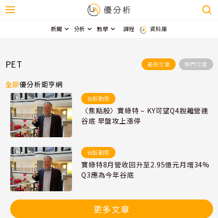
新聞
分析
教學
課程
資料庫
PET
最新文章
熱門文章
全部
優分析
鉅亨網
台股動態
〈焦點股〉寶綠特 – KY可望Q4脫離營運
谷底 早盤攻上漲停
台股動態
寶綠特8月營收回升至2.95億元月增34%
Q3應為今年谷底
更多文章