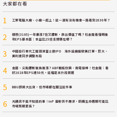
大家都在看
1
工業電腦大廠、小廠一起上！這一波有沒有機會一路看到2030年？
2
穩懋(3105)一年暴漲7倍又腰斬，跌出價值了嗎？杜金龍看懂明後
年EPS基本面：本益比25倍支撐價在哪？
3
中國自行車代工龍頭津富士達IPO 海外設廠搶歐美訂單，巨大、
美利達同步調整布局
4
金居、尖點腰斬後換誰漲？ABF載板欣興、南電接棒！杜金龍：看
好2028年EPS達50元，這檔是末升段首選
5
BBU即將大出貨，但市場都在關注這件事
6
光通訊不能不知道的事！InP 雷射供不應求，銅纜生命週期可能比
市場預期更長？