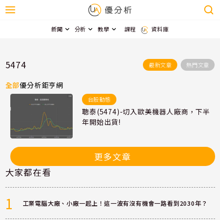
新聞
分析
教學
課程
資料庫
5474
最新文章
熱門文章
全部
優分析
鉅亨網
台股動態
聰泰(5474)-切入歐美機器人廠商，下半
年開始出貨!
更多文章
大家都在看
1
工業電腦大廠、小廠一起上！這一波有沒有機會一路看到2030年？