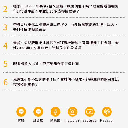
2
穩懋(3105)一年暴漲7倍又腰斬，跌出價值了嗎？杜金龍看懂明後
年EPS基本面：本益比25倍支撐價在哪？
3
中國自行車代工龍頭津富士達IPO 海外設廠搶歐美訂單，巨大、
美利達同步調整布局
4
金居、尖點腰斬後換誰漲？ABF載板欣興、南電接棒！杜金龍：看
好2028年EPS達50元，這檔是末升段首選
5
BBU即將大出貨，但市場都在關注這件事
6
光通訊不能不知道的事！InP 雷射供不應求，銅纜生命週期可能比
市場預期更長？
客服
討論區
粉絲團
Instagram
Youtube
Podcast