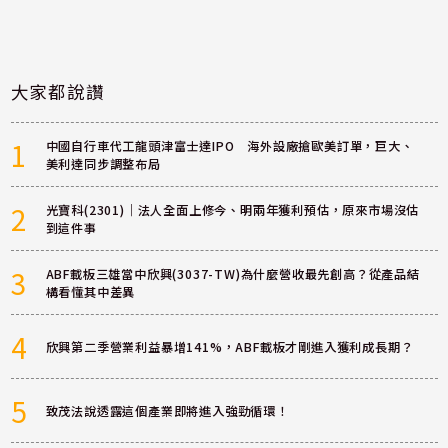
大家都說讚
1
中國自行車代工龍頭津富士達IPO 海外設廠搶歐美訂單，巨大、
美利達同步調整布局
2
光寶科(2301)｜法人全面上修今、明兩年獲利預估，原來市場沒估
到這件事
3
ABF載板三雄當中欣興(3037-TW)為什麼營收最先創高？從產品結
構看懂其中差異
4
欣興第二季營業利益暴增141%，ABF載板才剛進入獲利成長期？
5
致茂法說透露這個產業即將進入強勁循環！