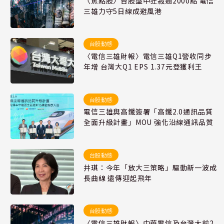
〈焦點股〉台股盤中狂殺逾2000點 電信
三雄力守5日線成避風港
台股動態
〈電信三雄財報〉電信三雄Q1營收同步
年增 台灣大Q1 EPS 1.37元登獲利王
台股動態
電信三雄與高鐵簽署「高鐵2.0通訊品質
全面升級計畫」MOU 強化沿線通訊品質
台股動態
井琪：今年「放大三策略」驅動新一波成
長曲線 遠傳迎起飛年
台股動態
〈電信三雄財報〉中華電信及台灣大前2