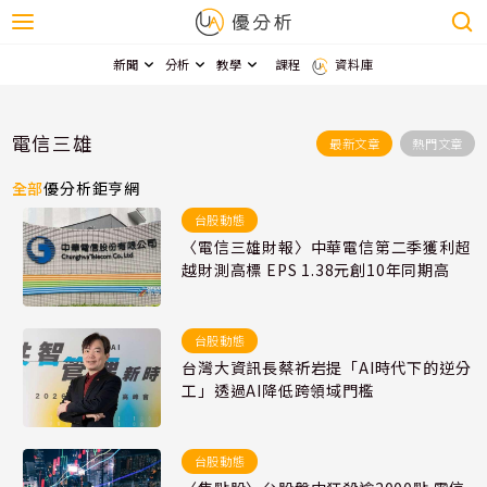
新聞
分析
教學
課程
資料庫
電信三雄
最新文章
熱門文章
全部
優分析
鉅亨網
台股動態
〈電信三雄財報〉中華電信第二季獲利超
越財測高標 EPS 1.38元創10年同期高
台股動態
台灣大資訊長蔡祈岩提「AI時代下的逆分
工」透過AI降低跨領域門檻
台股動態