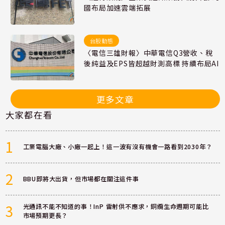
國布局加速雲端拓展
台股動態
〈電信三雄財報〉中華電信Q3營收、稅
後純益及EPS皆超越財測高標 持續布局AI
更多文章
大家都在看
1
工業電腦大廠、小廠一起上！這一波有沒有機會一路看到2030年？
2
BBU即將大出貨，但市場都在關注這件事
3
光通訊不能不知道的事！InP 雷射供不應求，銅纜生命週期可能比
市場預期更長？