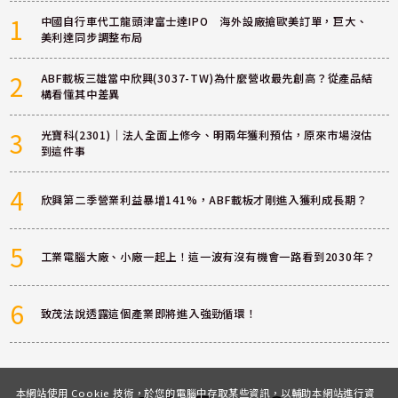
1
中國自行車代工龍頭津富士達IPO 海外設廠搶歐美訂單，巨大、
美利達同步調整布局
2
ABF載板三雄當中欣興(3037-TW)為什麼營收最先創高？從產品結
構看懂其中差異
3
光寶科(2301)｜法人全面上修今、明兩年獲利預估，原來市場沒估
到這件事
4
欣興第二季營業利益暴增141%，ABF載板才剛進入獲利成長期？
5
工業電腦大廠、小廠一起上！這一波有沒有機會一路看到2030年？
6
致茂法說透露這個產業即將進入強勁循環！
本網站使用 Cookie 技術，於您的電腦中存取某些資訊，以輔助本網站進行資