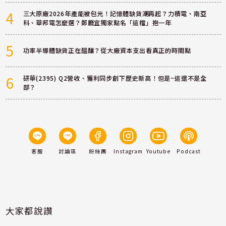
4
三大原廠2026年產能被包光！記憶體缺貨潮再起？力積電、南亞
科、華邦電怎麼選？鄭廳宜獨家點名「這檔」抱一年
5
功率半導體缺貨正在醞釀？從大廠資本支出看真正的時間點
6
研華(2395) Q2營收、獲利同步創下歷史新高！但是~這還不是全
部？
客服
討論區
粉絲團
Instagram
Youtube
Podcast
大家都說讚