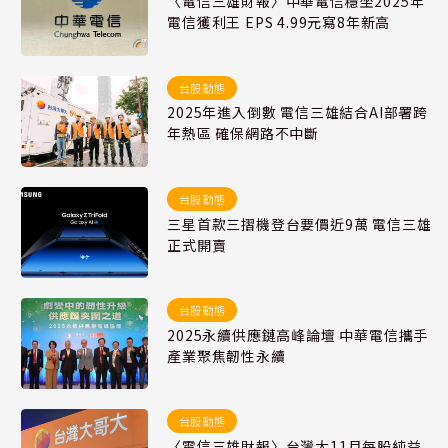
〈電信三雄財報〉中華電信穩坐2025年
電信獲利王 EPS 4.99元寫8年新高
台股動態
2025年進入倒數 電信三雄結合AI部署跨
年熱區 確保網路不中斷
台股動態
三星首款三摺機登台要價近9萬 電信三雄
正式開賣
台股動態
2025永續供應鏈高峰論壇 中華電信攜手
產業聚焦韌性永續
台股動態
〈電信三雄財報〉台灣大11月每股純益