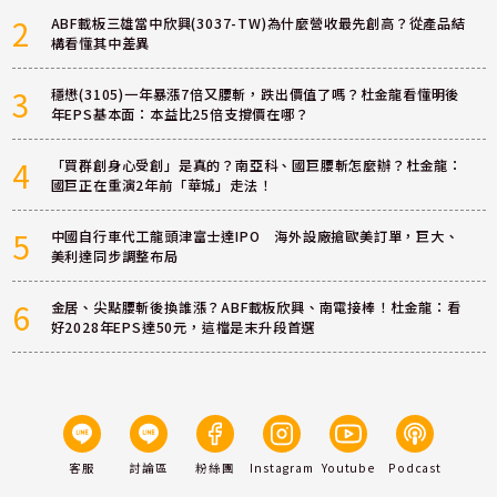
2
ABF載板三雄當中欣興(3037-TW)為什麼營收最先創高？從產品結
構看懂其中差異
3
穩懋(3105)一年暴漲7倍又腰斬，跌出價值了嗎？杜金龍看懂明後
年EPS基本面：本益比25倍支撐價在哪？
4
「買群創身心受創」是真的？南亞科、國巨腰斬怎麼辦？杜金龍：
國巨正在重演2年前「華城」走法！
5
中國自行車代工龍頭津富士達IPO 海外設廠搶歐美訂單，巨大、
美利達同步調整布局
6
金居、尖點腰斬後換誰漲？ABF載板欣興、南電接棒！杜金龍：看
好2028年EPS達50元，這檔是末升段首選
客服
討論區
粉絲團
Instagram
Youtube
Podcast