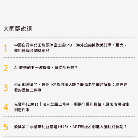
大家都說讚
1
中國自行車代工龍頭津富士達IPO 海外設廠搶歐美訂單，巨大、
美利達同步調整布局
2
AI 散熱的下一波機會，會從哪裡來？
3
公司都澄清了，臻鼎-KY為何還大跌？股海老牛即時解析：現在要
看的是這三件事
4
光寶科(2301)｜法人全面上修今、明兩年獲利預估，原來市場沒估
到這件事
5
欣興第二季營業利益暴增141%，ABF載板才剛進入獲利成長期？