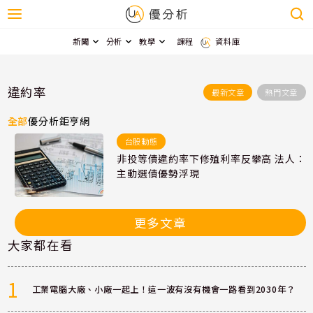
新聞
分析
教學
課程
資料庫
違約率
最新文章
熱門文章
全部
優分析
鉅亨網
台股動態
非投等債違約率下修殖利率反攀高 法人：
主動選債優勢浮現
更多文章
大家都在看
1
工業電腦大廠、小廠一起上！這一波有沒有機會一路看到2030年？