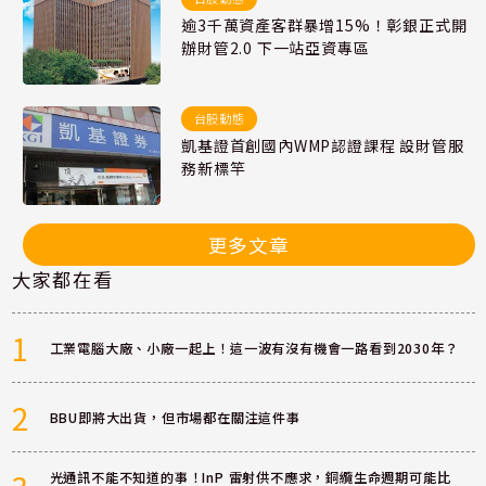
逾3千萬資產客群暴增15%！彰銀正式開
辦財管2.0 下一站亞資專區
台股動態
凱基證首創國內WMP認證課程 設財管服
務新標竿
更多文章
大家都在看
1
工業電腦大廠、小廠一起上！這一波有沒有機會一路看到2030年？
2
BBU即將大出貨，但市場都在關注這件事
光通訊不能不知道的事！InP 雷射供不應求，銅纜生命週期可能比