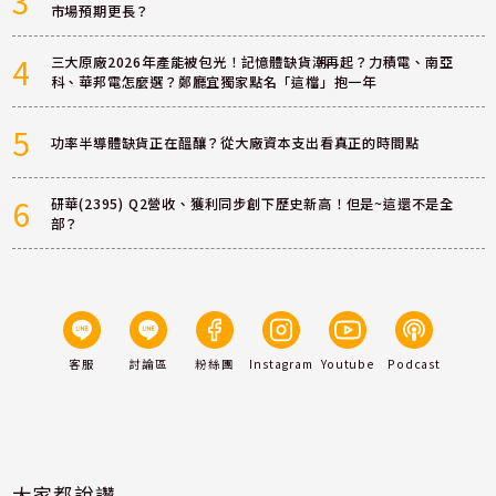
3
市場預期更長？
4
三大原廠2026年產能被包光！記憶體缺貨潮再起？力積電、南亞
科、華邦電怎麼選？鄭廳宜獨家點名「這檔」抱一年
5
功率半導體缺貨正在醞釀？從大廠資本支出看真正的時間點
6
研華(2395) Q2營收、獲利同步創下歷史新高！但是~這還不是全
部？
客服
討論區
粉絲團
Instagram
Youtube
Podcast
大家都說讚