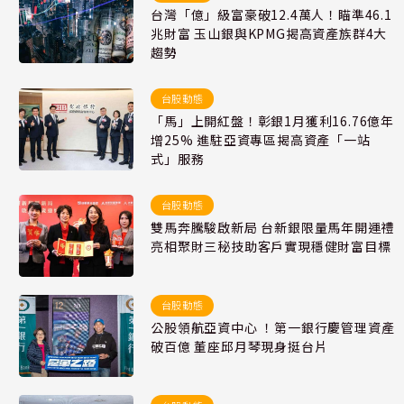
台灣「億」級富豪破12.4萬人！瞄準46.1
兆財富 玉山銀與KPMG揭高資產族群4大
趨勢
台股動態
「馬」上開紅盤！彰銀1月獲利16.76億年
增25% 進駐亞資專區揭高資產「一站
式」服務
台股動態
雙馬奔騰駿啟新局 台新銀限量馬年開運禮
亮相聚財三秘技助客戶實現穩健財富目標
台股動態
公股領航亞資中心 ！第一銀行慶管理資產
破百億 董座邱月琴現身挺台片