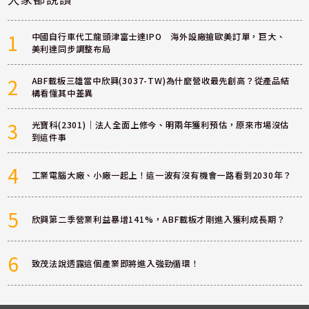
1
中國自行車代工龍頭津富士達IPO 海外設廠搶歐美訂單，巨大、
美利達同步調整布局
2
ABF載板三雄當中欣興(3037-TW)為什麼營收最先創高？從產品結
構看懂其中差異
3
光寶科(2301)｜法人全面上修今、明兩年獲利預估，原來市場沒估
到這件事
4
工業電腦大廠、小廠一起上！這一波有沒有機會一路看到2030年？
5
欣興第二季營業利益暴增141%，ABF載板才剛進入獲利成長期？
6
致茂法說透露這個產業即將進入強勁循環！