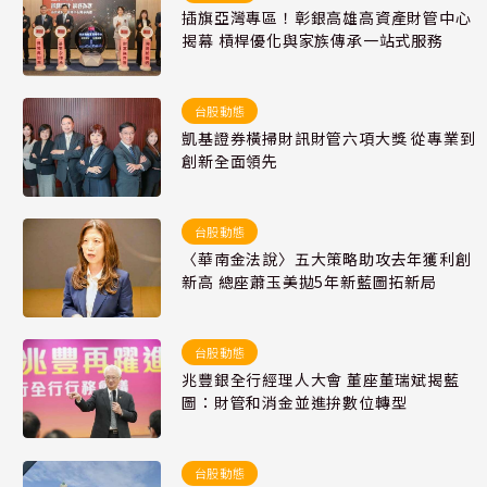
插旗亞灣專區！彰銀高雄高資產財管中心
揭幕 槓桿優化與家族傳承一站式服務
台股動態
凱基證券橫掃財訊財管六項大獎 從專業到
創新全面領先
台股動態
〈華南金法說〉五大策略助攻去年獲利創
新高 總座蕭玉美拋5年新藍圖拓新局
台股動態
兆豐銀全行經理人大會 董座董瑞斌揭藍
圖：財管和消金並進拚數位轉型
台股動態