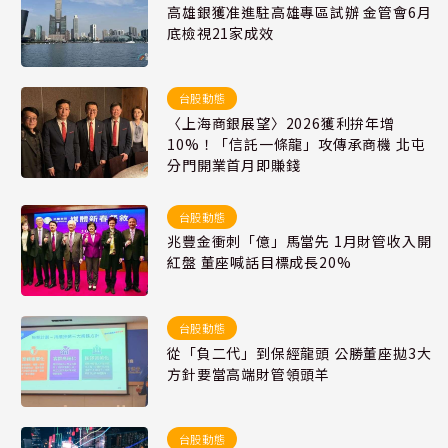
高雄銀獲准進駐高雄專區試辦 金管會6月
底檢視21家成效
台股動態
〈上海商銀展望〉2026獲利拚年增
10%！「信託一條龍」攻傳承商機 北屯
分門開業首月即賺錢
台股動態
兆豐金衝刺「億」馬當先 1月財管收入開
紅盤 董座喊話目標成長20%
台股動態
從「負二代」到保經龍頭 公勝董座拋3大
方針要當高端財管領頭羊
台股動態