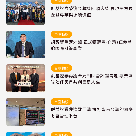
台股動態
凱基證券榮獲金彝獎四項大獎 展現全方位
金融專業與永續價值
台股動態
胡醒賢重返外銀 正式獲滙豐(台灣)任命掌
舵國際財管事業
台股動態
凱基證券再獲今周刊財管評鑑肯定 專業團
隊陪伴客戶共創富足人生
台股動態
群益證獲准進駐亞灣 拚打造南台灣的國際
財富管理平台
台股動態