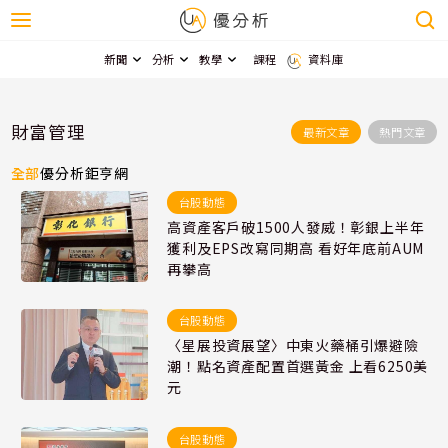
新聞
分析
教學
課程
資料庫
財富管理
最新文章
熱門文章
全部
優分析
鉅亨網
台股動態
高資產客戶破1500人發威！彰銀上半年
獲利及EPS改寫同期高 看好年底前AUM
再攀高
台股動態
〈星展投資展望〉中東火藥桶引爆避險
潮！點名資產配置首選黃金 上看6250美
元
台股動態