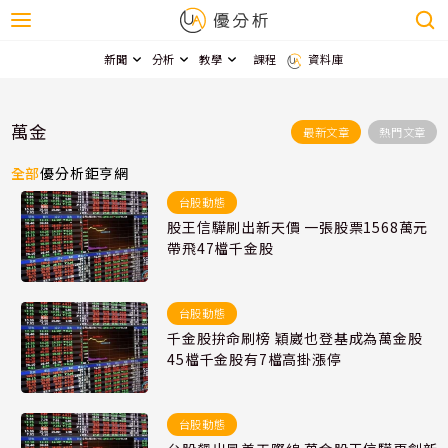
新聞
分析
教學
課程
資料庫
萬金
最新文章
熱門文章
全部
優分析
鉅亨網
台股動態
股王信驊刷出新天價 一張股票1568萬元
帶飛47檔千金股
台股動態
千金股拚命刷榜 穎崴也登基成為萬金股
45檔千金股有7檔高掛漲停
台股動態