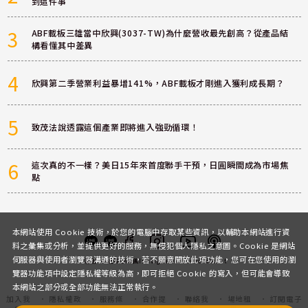
到這件事
3
ABF載板三雄當中欣興(3037-TW)為什麼營收最先創高？從產品結
構看懂其中差異
4
欣興第二季營業利益暴增141%，ABF載板才剛進入獲利成長期？
5
致茂法說透露這個產業即將進入強勁循環！
6
這次真的不一樣？美日15年來首度聯手干預，日圓瞬間成為市場焦
點
本網站使用 Cookie 技術，於您的電腦中存取某些資訊，以輔助本網站進行資
料之彙集或分析，並提供更好的服務，無侵犯個人隱私之意圖。Cookie 是網站
伺服器與使用者瀏覽器溝通的技術，若不願意開放此項功能，您可在您使用的瀏
客服
討論區
粉絲團
Instagram
Youtube
Podcast
覽器功能項中設定隱私權等級為高，即可拒絕 Cookie 的寫入，但可能會導致
本網站之部分或全部功能無法正常執行。
加入我
隱私權政
服務條
合作提
聯絡我
場地租
訂閱電子