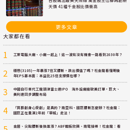
台股飆出最美天際線 萬金股王信驊再創新
天價 41檔千金股比價衝高
更多文章
大家都在看
1
工業電腦大廠、小廠一起上！這一波有沒有機會一路看到2030年？
2
穩懋(3105)一年暴漲7倍又腰斬，跌出價值了嗎？杜金龍看懂明後
年EPS基本面：本益比25倍支撐價在哪？
3
中國自行車代工龍頭津富士達IPO 海外設廠搶歐美訂單，巨大、
美利達同步調整布局
4
「買群創身心受創」是真的？南亞科、國巨腰斬怎麼辦？杜金龍：
國巨正在重演2年前「華城」走法！
5
金居、尖點腰斬後換誰漲？ABF載板欣興、南電接棒！杜金龍：看