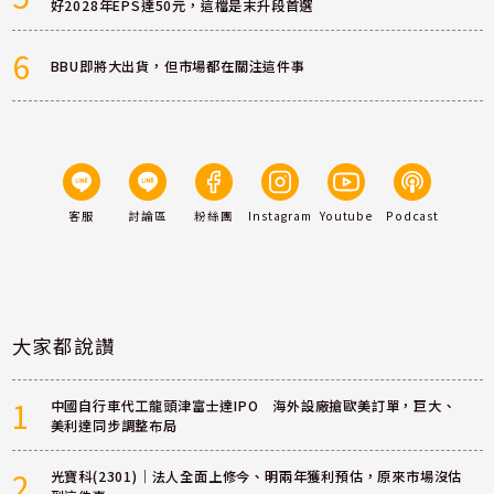
好2028年EPS達50元，這檔是末升段首選
6
BBU即將大出貨，但市場都在關注這件事
客服
討論區
粉絲團
Instagram
Youtube
Podcast
大家都說讚
1
中國自行車代工龍頭津富士達IPO 海外設廠搶歐美訂單，巨大、
美利達同步調整布局
2
光寶科(2301)｜法人全面上修今、明兩年獲利預估，原來市場沒估