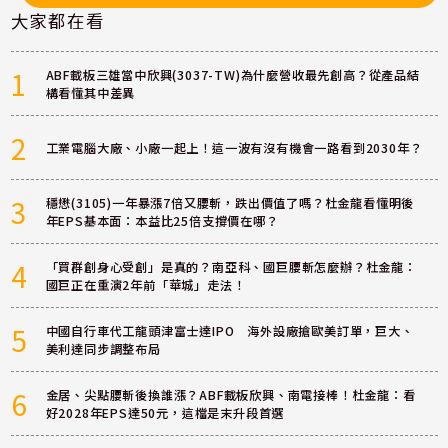
大家都在看
1
ABF載板三雄當中欣興(3037-TW)為什麼營收最先創高？從產品結
構看懂其中差異
2
工業電腦大廠、小廠一起上！這一波有沒有機會一路看到2030年？
3
穩懋(3105)一年暴漲7倍又腰斬，跌出價值了嗎？杜金龍看懂明後
年EPS基本面：本益比25倍支撐價在哪？
4
「買群創身心受創」是真的？南亞科、國巨腰斬怎麼辦？杜金龍：
國巨正在重演2年前「華城」走法！
5
中國自行車代工龍頭津富士達IPO 海外設廠搶歐美訂單，巨大、
美利達同步調整布局
6
金居、尖點腰斬後換誰漲？ABF載板欣興、南電接棒！杜金龍：看
好2028年EPS達50元，這檔是末升段首選