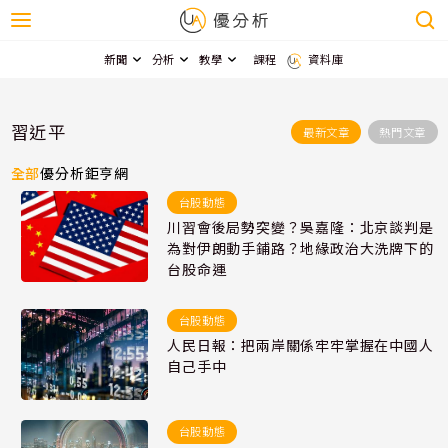
新聞
分析
教學
課程
資料庫
習近平
最新文章
熱門文章
全部
優分析
鉅亨網
台股動態
川習會後局勢突變？吳嘉隆：北京談判是
為對伊朗動手鋪路？地緣政治大洗牌下的
台股命運
台股動態
人民日報：把兩岸關係牢牢掌握在中國人
自己手中
台股動態