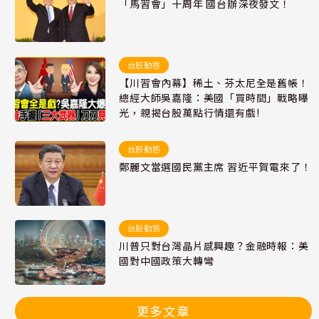
「馬習會」十周年 國台辦深夜發文！
台股動態
【川習會內幕】稀土、芬太尼全是舊帳！
總經大師吳嘉隆：美國「買時間」戰略曝
光，親揭台股萬點行情還有戲!
台股動態
鄭麗文當選國民黨主席 習近平賀電來了！
台股動態
川普只對台灣晶片感興趣？金融時報：美
國對中國政策大轉彎
更多文章