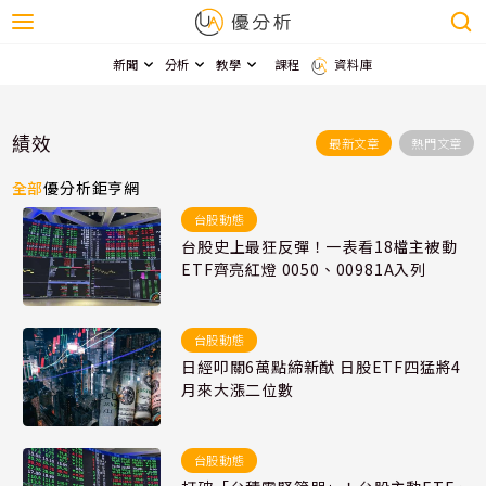
新聞
分析
教學
課程
資料庫
績效
最新文章
熱門文章
全部
優分析
鉅亨網
台股動態
台股史上最狂反彈！一表看18檔主被動
ETF齊亮紅燈 0050、00981A入列
台股動態
日經叩關6萬點締新猷 日股ETF四猛將4
月來大漲二位數
台股動態