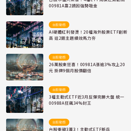
00981A靠2誘因強勢吸金
台股動態
AI硬體紅利發燙！20檔海外股票ETF創新
高 這2類主題績效馬力夯
台股動態
26萬股東狂喜！00981A漲逾3%攻上20
元 掛牌9個月股價翻倍
台股動態
3檔主動式ETF近3月反彈完勝大盤 統一
00988A狂飆34%封王
台股動態
台股衝破3萬3！主動式ETF新兵