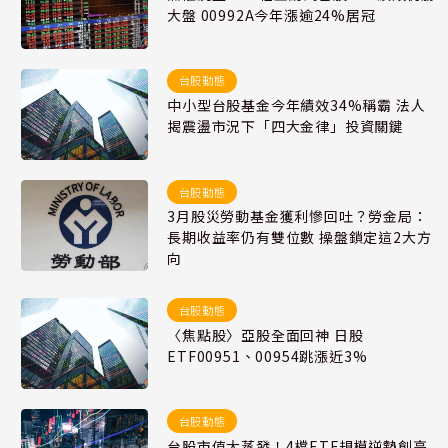
大盤 00992A今年漲逾24%居冠
台股動態
中小型台股基金今年績效34%稱霸 法人
揭震盪市況下「四大金律」投資關鍵
台股動態
3月股災勞動基金獲利慘回吐？勞金局：
長期收益率仍有雙位數 操盤鎖定這2大方
向
台股動態
〈焦點股〉亞股全面回神 日股
ETF00951、00954跳漲近3%
台股動態
台股市值大蒸發！4檔ETF規模逆勢創高