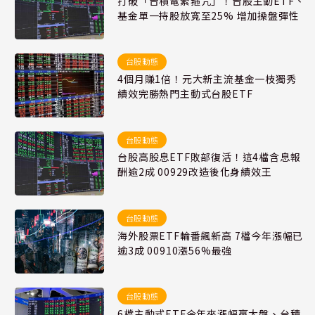
打破「台積電緊箍咒」！台股主動ETF、
基金單一持股放寬至25% 增加操盤彈性
台股動態
4個月賺1倍！元大新主流基金一枝獨秀
績效完勝熱門主動式台股ETF
台股動態
台股高股息ETF敗部復活！這4檔含息報
酬逾2成 00929改造後化身績效王
台股動態
海外股票ETF輪番飆新高 7檔今年漲幅已
逾3成 00910漲56%最強
台股動態
6檔主動式ETF今年來漲幅贏大盤、台積