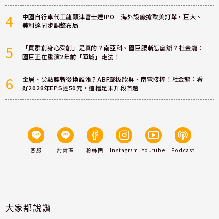
4
中國自行車代工龍頭津富士達IPO 海外設廠搶歐美訂單，巨大、
美利達同步調整布局
5
「買群創身心受創」是真的？南亞科、國巨腰斬怎麼辦？杜金龍：
國巨正在重演2年前「華城」走法！
6
金居、尖點腰斬後換誰漲？ABF載板欣興、南電接棒！杜金龍：看
好2028年EPS達50元，這檔是末升段首選
客服
討論區
粉絲團
Instagram
Youtube
Podcast
大家都說讚