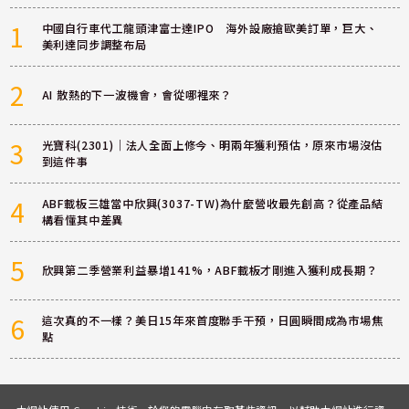
1
中國自行車代工龍頭津富士達IPO 海外設廠搶歐美訂單，巨大、
美利達同步調整布局
2
AI 散熱的下一波機會，會從哪裡來？
3
光寶科(2301)｜法人全面上修今、明兩年獲利預估，原來市場沒估
到這件事
4
ABF載板三雄當中欣興(3037-TW)為什麼營收最先創高？從產品結
構看懂其中差異
5
欣興第二季營業利益暴增141%，ABF載板才剛進入獲利成長期？
6
這次真的不一樣？美日15年來首度聯手干預，日圓瞬間成為市場焦
點