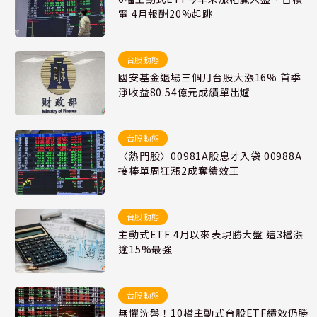
電 4月報酬20%起跳
台股動態
國安基金退場三個月台股大漲16% 首季
淨收益80.54億元成績單出爐
台股動態
〈熱門股〉00981A股息才入袋 00988A
接棒單周狂漲2成奪績效王
台股動態
主動式ETF 4月以來表現勝大盤 這3檔漲
逾15%最強
台股動態
無懼洗盤！10檔主動式台股ETF績效仍勝