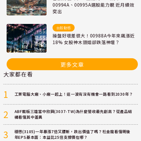
00994A、00995A選股能力靚 近月績效
突出
台股動態
操盤好壞差很大！00988A今年來飆漲近
18% 女股神木頭姐卻跌落神壇？
更多文章
大家都在看
1
工業電腦大廠、小廠一起上！這一波有沒有機會一路看到2030年？
2
ABF載板三雄當中欣興(3037-TW)為什麼營收最先創高？從產品結
構看懂其中差異
3
穩懋(3105)一年暴漲7倍又腰斬，跌出價值了嗎？杜金龍看懂明後
年EPS基本面：本益比25倍支撐價在哪？