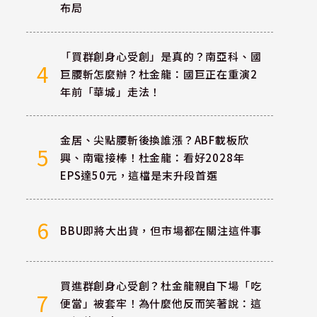
布局
「買群創身心受創」是真的？南亞科、國
4
巨腰斬怎麼辦？杜金龍：國巨正在重演2
年前「華城」走法！
金居、尖點腰斬後換誰漲？ABF載板欣
5
興、南電接棒！杜金龍：看好2028年
EPS達50元，這檔是末升段首選
6
BBU即將大出貨，但市場都在關注這件事
買進群創身心受創？杜金龍親自下場「吃
7
便當」被套牢！為什麼他反而笑著說：這