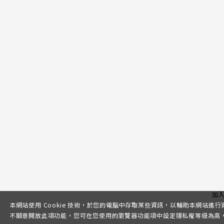
加
本網站使用 Cookie 技術，於您的電腦中存取某些資訊，以輔助本網站進
不願意開放此項功能，您可在您使用的瀏覽器功能項中設定隱私權等級為高，即