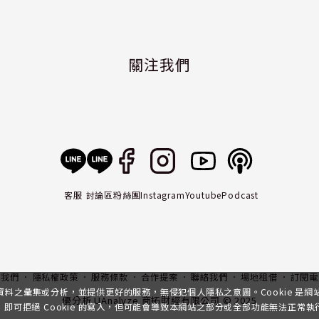
關注我們
客服
討論區
粉絲團
Instagram
Youtube
Podcast
入我們
隱私權政策
服務條款
合作提案
聯絡我們
場地租借
訂閱電
行資料之彙集或分析，並提供更好的服務，無侵犯個人隱私之意圖。Cookie 是
優分析 UAnalyze 商拓財經有限公司 © 2025
可拒絕 Cookie 的寫入，但可能會導致本網站之部分或全部功能無法正常執