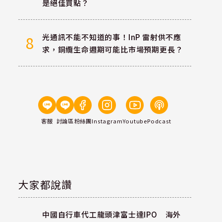
是絕佳買點？
光通訊不能不知道的事！InP 雷射供不應
8
求，銅纜生命週期可能比市場預期更長？
客服
討論區
粉絲團
Instagram
Youtube
Podcast
大家都說讚
中國自行車代工龍頭津富士達IPO 海外