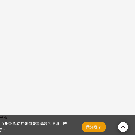
子報
網站伺服器與使用者瀏覽器溝通的技術，若
我知道了
行。