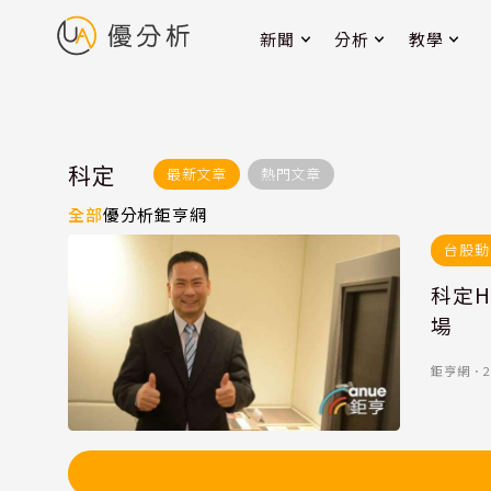
新聞
分析
教學
科定
最新文章
熱門文章
全部
優分析
鉅亨網
台股動
科定H
場
鉅亨網
．
2