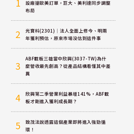
1
設廠搶歐美訂單，巨大、美利達同步調整
布局
光寶科(2301)｜法人全面上修今、明兩
2
年獲利預估，原來市場沒估到這件事
ABF載板三雄當中欣興(3037-TW)為什
3
麼營收最先創高？從產品結構看懂其中差
異
欣興第二季營業利益暴增141%，ABF載
4
板才剛進入獲利成長期？
致茂法說透露這個產業即將進入強勁循
5
環！