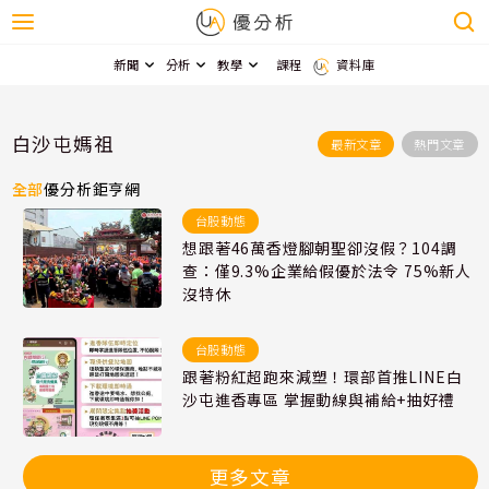
新聞
分析
教學
課程
資料庫
白沙屯媽祖
最新文章
熱門文章
全部
優分析
鉅亨網
台股動態
想跟著46萬香燈腳朝聖卻沒假？104調
查：僅9.3%企業給假優於法令 75%新人
沒特休
台股動態
跟著粉紅超跑來減塑！環部首推LINE白
沙屯進香專區 掌握動線與補給+抽好禮
更多文章