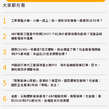
大家都在看
1
工業電腦大廠、小廠一起上！這一波有沒有機會一路看到2030年？
2
ABF載板三雄當中欣興(3037-TW)為什麼營收最先創高？從產品結
構看懂其中差異
3
穩懋(3105)一年暴漲7倍又腰斬，跌出價值了嗎？杜金龍看懂明後
年EPS基本面：本益比25倍支撐價在哪？
4
中國自行車代工龍頭津富士達IPO 海外設廠搶歐美訂單，巨大、
美利達同步調整布局
5
「買群創身心受創」是真的？南亞科、國巨腰斬怎麼辦？杜金龍：
國巨正在重演2年前「華城」走法！
6
金居、尖點腰斬後換誰漲？ABF載板欣興、南電接棒！杜金龍：看
好2028年EPS達50元，這檔是末升段首選