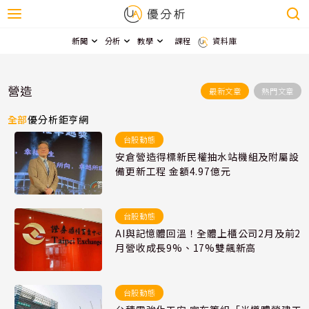
新聞
分析
教學
課程
資料庫
營造
最新文章
熱門文章
全部
優分析
鉅亨網
台股動態
安倉營造得標新民權抽水站機組及附屬設
備更新工程 金額4.97億元
台股動態
AI與記憶體回溫！全體上櫃公司2月及前2
月營收成長9%、17%雙飆新高
台股動態