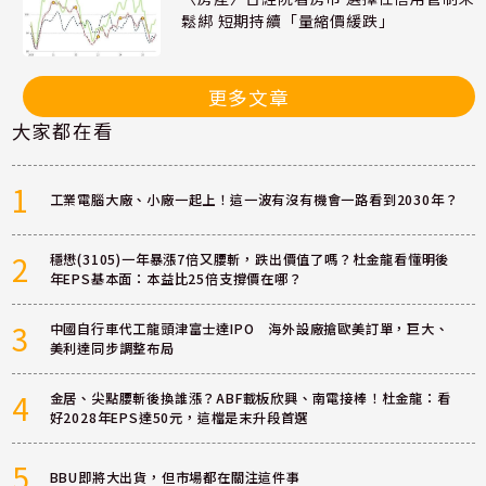
鬆綁 短期持續「量縮價緩跌」
更多文章
大家都在看
1
工業電腦大廠、小廠一起上！這一波有沒有機會一路看到2030年？
2
穩懋(3105)一年暴漲7倍又腰斬，跌出價值了嗎？杜金龍看懂明後
年EPS基本面：本益比25倍支撐價在哪？
3
中國自行車代工龍頭津富士達IPO 海外設廠搶歐美訂單，巨大、
美利達同步調整布局
4
金居、尖點腰斬後換誰漲？ABF載板欣興、南電接棒！杜金龍：看
好2028年EPS達50元，這檔是末升段首選
5
BBU即將大出貨，但市場都在關注這件事