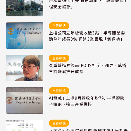
台積電強化工安 宣布籌組「半導體營建工
程安全協會」
台股動態
上櫃公司去年總營收破3兆！半導體業帶
動全年成長8% 但這3業表現「倒退嚕」
台股動態
久舜營造春節前IPO 以社宅、都更、廠辦
三箭齊發推升成長
台股動態
AI發威！上櫃9月營收年增7% 半導體電
子領跑、這三產業憔悴
台股動態
〈房產〉台經院看房市 選擇性信用管制未