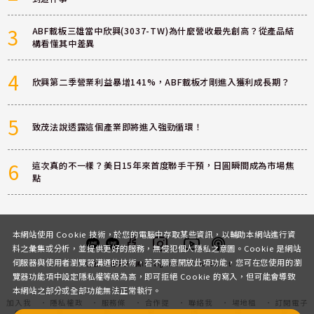
3
ABF載板三雄當中欣興(3037-TW)為什麼營收最先創高？從產品結
構看懂其中差異
4
欣興第二季營業利益暴增141%，ABF載板才剛進入獲利成長期？
5
致茂法說透露這個產業即將進入強勁循環！
6
這次真的不一樣？美日15年來首度聯手干預，日圓瞬間成為市場焦
點
本網站使用 Cookie 技術，於您的電腦中存取某些資訊，以輔助本網站進行資
料之彙集或分析，並提供更好的服務，無侵犯個人隱私之意圖。Cookie 是網站
伺服器與使用者瀏覽器溝通的技術，若不願意開放此項功能，您可在您使用的瀏
客服
討論區
粉絲團
Instagram
Youtube
Podcast
覽器功能項中設定隱私權等級為高，即可拒絕 Cookie 的寫入，但可能會導致
本網站之部分或全部功能無法正常執行。
加入我
隱私權政
服務條
合作提
聯絡我
場地租
訂閱電子
們
策
款
案
們
借
報