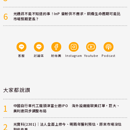
6
光通訊不能不知道的事！InP 雷射供不應求，銅纜生命週期可能比
市場預期更長？
客服
討論區
粉絲團
Instagram
Youtube
Podcast
大家都說讚
1
中國自行車代工龍頭津富士達IPO 海外設廠搶歐美訂單，巨大、
美利達同步調整布局
2
光寶科(2301)｜法人全面上修今、明兩年獲利預估，原來市場沒估
到這件事