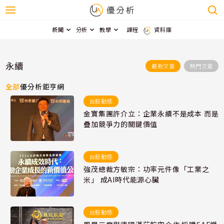
新聞
分析
教學
課程
資料庫
永續
最新文章
熱門文章
全部
優分析
鉅亨網
台股動態
金寶集團許介立：企業永續不是成本 而是
疊加競爭力的關鍵價值
台股動態
強茂總裁方敏宗：功率元件像「工業之
米」 成AI時代能源心臟
台股動態