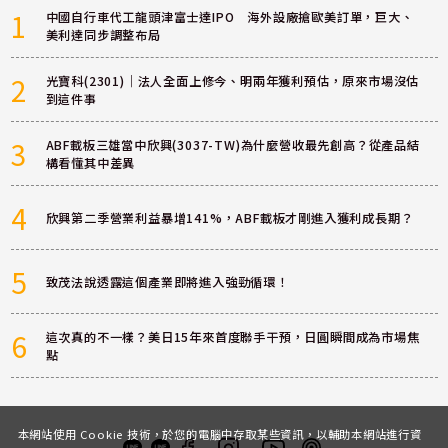
1
中國自行車代工龍頭津富士達IPO 海外設廠搶歐美訂單，巨大、
美利達同步調整布局
2
光寶科(2301)｜法人全面上修今、明兩年獲利預估，原來市場沒估
到這件事
3
ABF載板三雄當中欣興(3037-TW)為什麼營收最先創高？從產品結
構看懂其中差異
4
欣興第二季營業利益暴增141%，ABF載板才剛進入獲利成長期？
5
致茂法說透露這個產業即將進入強勁循環！
6
這次真的不一樣？美日15年來首度聯手干預，日圓瞬間成為市場焦
點
本網站使用 Cookie 技術，於您的電腦中存取某些資訊，以輔助本網站進行資