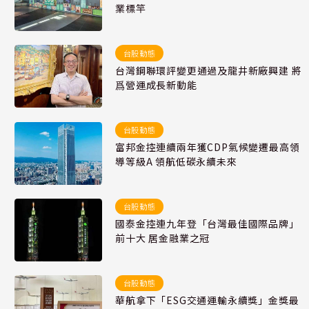
業標竿
台股動態
台灣鋼聯環評變更通過及龍井新廠興建 將
爲營運成長新動能
台股動態
富邦金控連續兩年獲CDP氣候變遷最高領
導等級A 領航低碳永續未來
台股動態
國泰金控連九年登「台灣最佳國際品牌」
前十大 居金融業之冠
台股動態
華航拿下「ESG交通運輸永續獎」金獎最