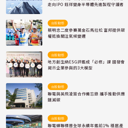
走向IPO 鈺祥變身半導體先進製程守護者
台股動態
蔡明忠二度參賽萬金石馬拉松 富邦提供碳
權抵換關注氣候變遷
台股動態
地方創生納ESG評鑑成「必修」課 國發會
揭示企業參與的3大模型
台股動態
聯電與英飛凌簽合作備忘錄 攜手推動供應
鏈減碳
台股動態
聯電蟬聯標普全球永續年鑑前1% 穩居產