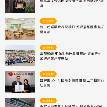
鳳凰三度與德國漢莎航空合作 採購SAF燃
油
台股動態
統一超送暖世界閱讀日 好鄰居紙圖書館拓
至東部
台股動態
富邦65周年深化綠色金融布局 資金導引
加速產業淨零轉型
台股動態
雄獅獲GSTC 國際永續認證 創上市櫃旅行
社首例
台股動態
全家加速零售AI創新落地 開放全台4400