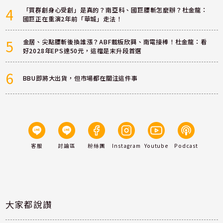
4
「買群創身心受創」是真的？南亞科、國巨腰斬怎麼辦？杜金龍：
國巨正在重演2年前「華城」走法！
5
金居、尖點腰斬後換誰漲？ABF載板欣興、南電接棒！杜金龍：看
好2028年EPS達50元，這檔是末升段首選
6
BBU即將大出貨，但市場都在關注這件事
客服
討論區
粉絲團
Instagram
Youtube
Podcast
大家都說讚