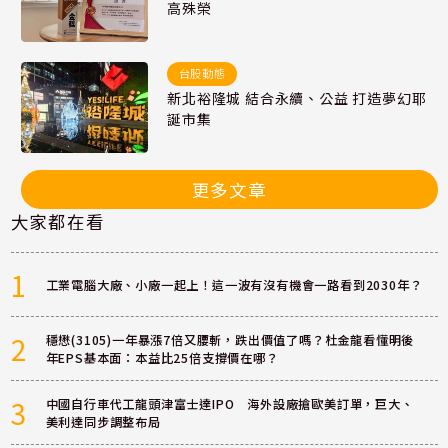
高殊榮
台股動態
新北裕隆城 結合永續、公益 打造夢幻耶
誕市集
更多文章
大家都在看
1
工業電腦大廠、小廠一起上！這一波有沒有機會一路看到2030年？
2
穩懋(3105)一年暴漲7倍又腰斬，跌出價值了嗎？杜金龍看懂明後
年EPS基本面：本益比25倍支撐價在哪？
3
中國自行車代工龍頭津富士達IPO 海外設廠搶歐美訂單，巨大、
美利達同步調整布局