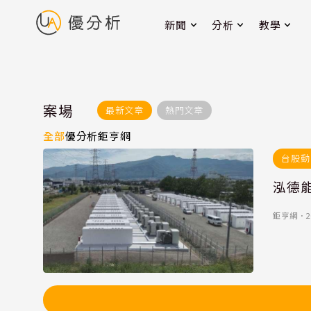
新聞
分析
教學
案場
最新文章
熱門文章
全部
優分析
鉅亨網
台股動
泓德能
鉅亨網
．
2