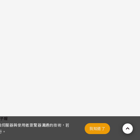
子報
網站伺服器與使用者瀏覽器溝通的技術，若
我知道了
行。