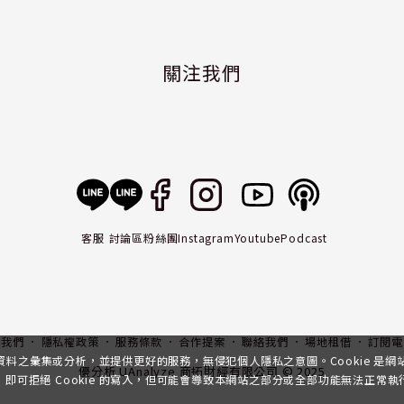
關注我們
客服
討論區
粉絲團
Instagram
Youtube
Podcast
入我們
隱私權政策
服務條款
合作提案
聯絡我們
場地租借
訂閱電
行資料之彙集或分析，並提供更好的服務，無侵犯個人隱私之意圖。Cookie 是
優分析 UAnalyze 商拓財經有限公司 © 2025
可拒絕 Cookie 的寫入，但可能會導致本網站之部分或全部功能無法正常執