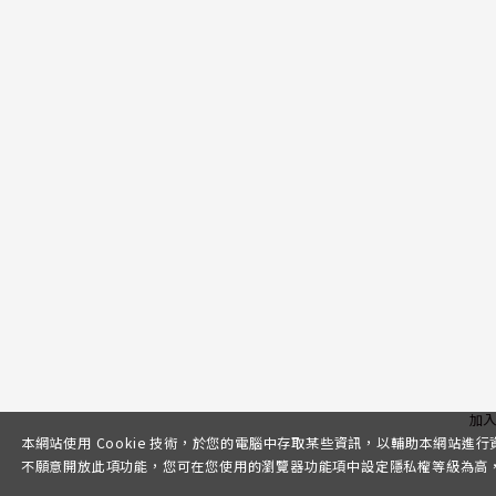
加
本網站使用 Cookie 技術，於您的電腦中存取某些資訊，以輔助本網站進
不願意開放此項功能，您可在您使用的瀏覽器功能項中設定隱私權等級為高，即