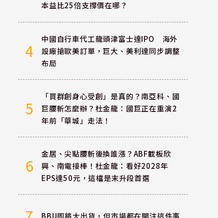
本益比25倍支撐價在哪？
中國自行車代工龍頭津富士達IPO 海外
4
設廠搶歐美訂單，巨大、美利達同步調整
布局
「買群創身心受創」是真的？南亞科、國
5
巨腰斬怎麼辦？杜金龍：國巨正在重演2
年前「華城」走法！
金居、尖點腰斬後換誰漲？ABF載板欣
6
興、南電接棒！杜金龍：看好2028年
EPS達50元，這檔是末升段首選
7
BBU即將大出貨，但市場都在關注這件事