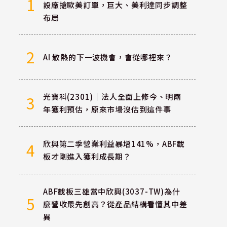
1
設廠搶歐美訂單，巨大、美利達同步調整
布局
2
AI 散熱的下一波機會，會從哪裡來？
光寶科(2301)｜法人全面上修今、明兩
3
年獲利預估，原來市場沒估到這件事
欣興第二季營業利益暴增141%，ABF載
4
板才剛進入獲利成長期？
ABF載板三雄當中欣興(3037-TW)為什
5
麼營收最先創高？從產品結構看懂其中差
異