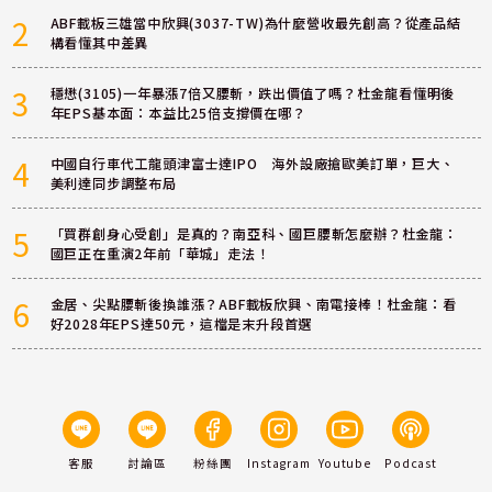
2
ABF載板三雄當中欣興(3037-TW)為什麼營收最先創高？從產品結
構看懂其中差異
3
穩懋(3105)一年暴漲7倍又腰斬，跌出價值了嗎？杜金龍看懂明後
年EPS基本面：本益比25倍支撐價在哪？
4
中國自行車代工龍頭津富士達IPO 海外設廠搶歐美訂單，巨大、
美利達同步調整布局
5
「買群創身心受創」是真的？南亞科、國巨腰斬怎麼辦？杜金龍：
國巨正在重演2年前「華城」走法！
6
金居、尖點腰斬後換誰漲？ABF載板欣興、南電接棒！杜金龍：看
好2028年EPS達50元，這檔是末升段首選
客服
討論區
粉絲團
Instagram
Youtube
Podcast