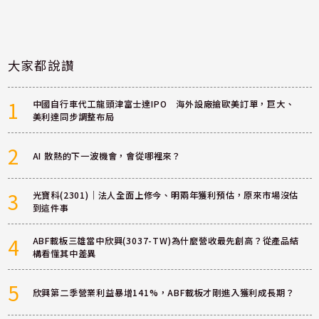
大家都說讚
1
中國自行車代工龍頭津富士達IPO 海外設廠搶歐美訂單，巨大、
美利達同步調整布局
2
AI 散熱的下一波機會，會從哪裡來？
3
光寶科(2301)｜法人全面上修今、明兩年獲利預估，原來市場沒估
到這件事
4
ABF載板三雄當中欣興(3037-TW)為什麼營收最先創高？從產品結
構看懂其中差異
5
欣興第二季營業利益暴增141%，ABF載板才剛進入獲利成長期？