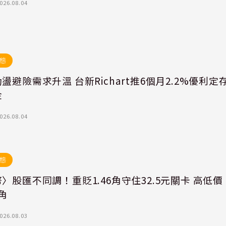
026.08.04
態
盪避險需求升溫 台新Richart推6個月2.2%優利定
金
026.08.04
態
〉股匯不同調！重貶1.46角守住32.5元關卡 高低價
角
026.08.03