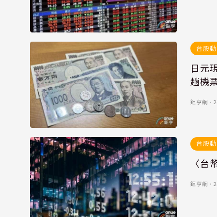
台股動
日元現
趟機
鉅亨網
．
2
台股動
〈台幣
鉅亨網
．
2