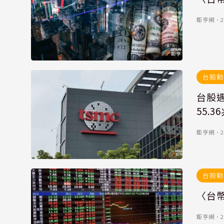
鉅亨網
．
2
台股動
台股遇
55.
鉅亨網
．
2
台股動
〈台幣
鉅亨網
．
2