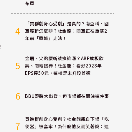
布局
「買群創身心受創」是真的？南亞科、國
4
巨腰斬怎麼辦？杜金龍：國巨正在重演2
年前「華城」走法！
存
金居、尖點腰斬後換誰漲？ABF載板欣
5
興、南電接棒！杜金龍：看好2028年
EPS達50元，這檔是末升段首選
6
BBU即將大出貨，但市場都在關注這件事
買進群創身心受創？杜金龍親自下場「吃
7
便當」被套牢！為什麼他反而笑著說：這