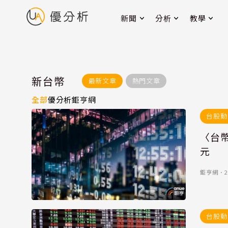
新聞
分析
教學
新台幣
最新文章
熱門文章
全部
優分析
鉅亨網
台股動
〈台幣
元
鉅亨網
．
2
台股動