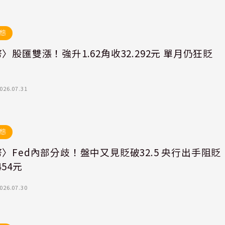
態
〉股匯雙漲！強升1.62角收32.292元 單月仍狂貶
角
026.07.31
態
〉Fed內部分歧！盤中又見貶破32.5 央行出手阻貶
454元
026.07.30