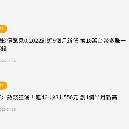
態
鈔價驚見0.2022創近9個月新低 換10萬台幣多賺一
票錢
026.04.16
態
〉熱錢狂湧！連4升收31.556元 創1個半月新高
026.04.16