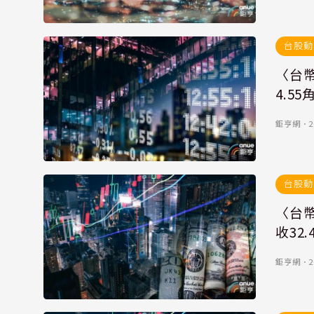
台股動
〈台幣
4.55
鉅亨網
．
2
台股動
〈台幣
收32.
鉅亨網
．
2