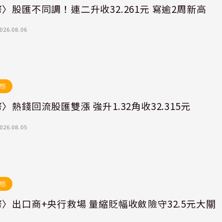
〉股匯不同調！連二升收32.261元 寫逾2周新高
026.08.06
態
〉熱錢回流股匯雙漲 強升1.32角收32.315元
026.08.05
態
〉出口商+央行救場 量縮貶幅收斂險守32.5元大關