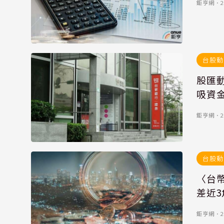
鉅亨網
．
2
台股動
股匯動
吸資
鉅亨網
．
2
台股動
〈台幣
差近3
鉅亨網
．
2