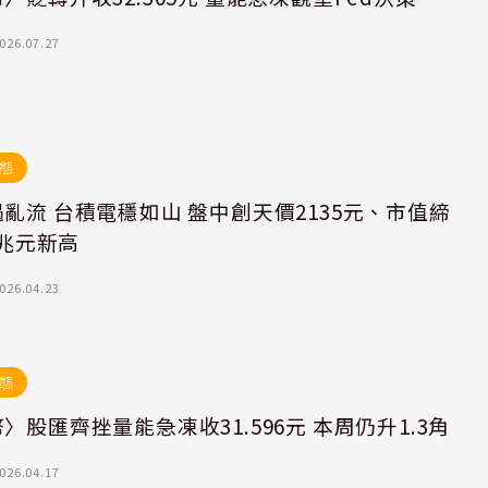
026.07.27
態
亂流 台積電穩如山 盤中創天價2135元、市值締
36兆元新高
026.04.23
態
〉股匯齊挫量能急凍收31.596元 本周仍升1.3角
026.04.17