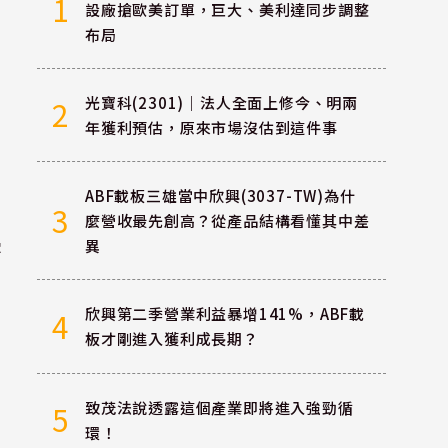
1
設廠搶歐美訂單，巨大、美利達同步調整
布局
光寶科(2301)｜法人全面上修今、明兩
2
年獲利預估，原來市場沒估到這件事
ABF載板三雄當中欣興(3037-TW)為什
3
麼營收最先創高？從產品結構看懂其中差
字
異
欣興第二季營業利益暴增141%，ABF載
4
板才剛進入獲利成長期？
致茂法說透露這個產業即將進入強勁循
5
環！