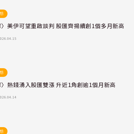
態
幣〉美伊可望重啟談判 股匯齊揚續創1個多月新高
026.04.15
態
幣〉熱錢湧入股匯雙漲 升近1角創逾1個月新高
026.04.14
態