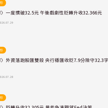
態
〉一度摜破32.5元 午後戲劇性貶轉升收32.366元
026.07.29
態
〉外資落跑股匯雙殺 央行穩匯收貶7.9分險守32.3
026.07.28
態
〉貶轉升收32.305元 量能急凍觀望Fed決策