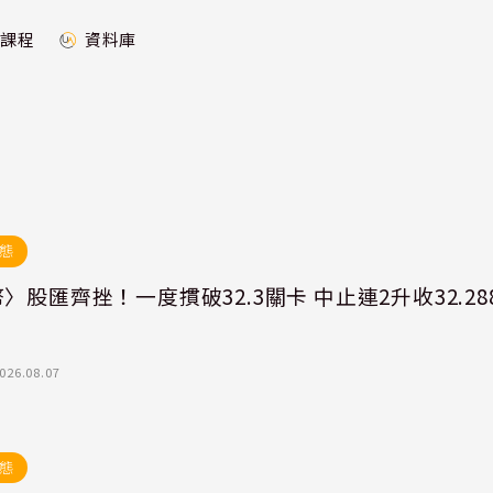
課程
資料庫
態
〉股匯齊挫！一度摜破32.3關卡 中止連2升收32.28
026.08.07
態