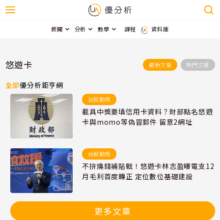
新聞
分析
教學
課程
資料庫
悠遊卡
最新文章
熱門文章
全部
優分析
鉅亨網
台股動態
載具中獎要填信用卡資料？財部點名悠遊
卡與momo等偽冒郵件 留意2網址
台股動態
不拚燒錢補貼戰！悠遊卡林志盈曝電支12
月毛利首度轉正 定位數位基礎建設
更多文章