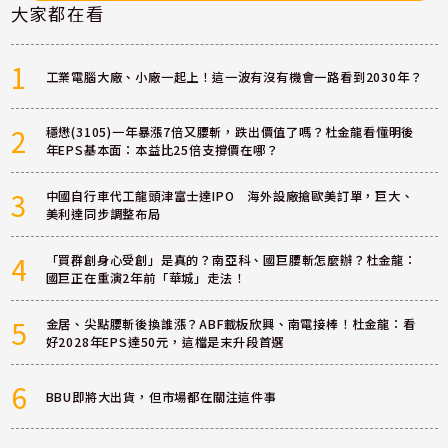
大家都在看
1
工業電腦大廠、小廠一起上！這一波有沒有機會一路看到2030年？
2
穩懋(3105)一年暴漲7倍又腰斬，跌出價值了嗎？杜金龍看懂明後
年EPS基本面：本益比25倍支撐價在哪？
3
中國自行車代工龍頭津富士達IPO 海外設廠搶歐美訂單，巨大、
美利達同步調整布局
4
「買群創身心受創」是真的？南亞科、國巨腰斬怎麼辦？杜金龍：
國巨正在重演2年前「華城」走法！
5
金居、尖點腰斬後換誰漲？ABF載板欣興、南電接棒！杜金龍：看
好2028年EPS達50元，這檔是末升段首選
6
BBU即將大出貨，但市場都在關注這件事