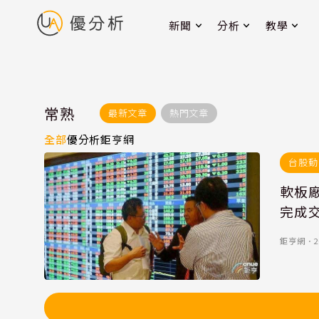
新聞
分析
教學
常熟
最新文章
熱門文章
全部
優分析
鉅亨網
台股動
軟板廠
完成
鉅亨網
．
2