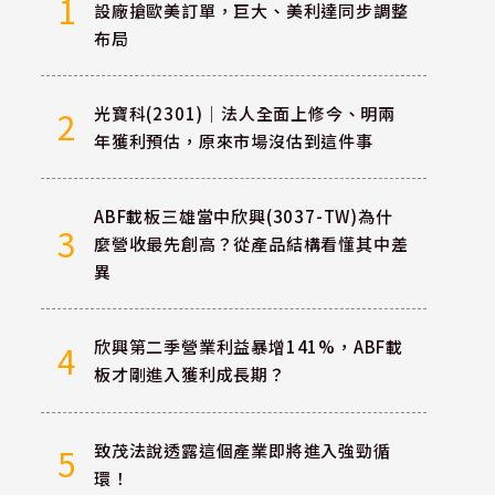
1
設廠搶歐美訂單，巨大、美利達同步調整
布局
光寶科(2301)｜法人全面上修今、明兩
2
年獲利預估，原來市場沒估到這件事
ABF載板三雄當中欣興(3037-TW)為什
3
麼營收最先創高？從產品結構看懂其中差
異
欣興第二季營業利益暴增141%，ABF載
4
板才剛進入獲利成長期？
致茂法說透露這個產業即將進入強勁循
5
環！