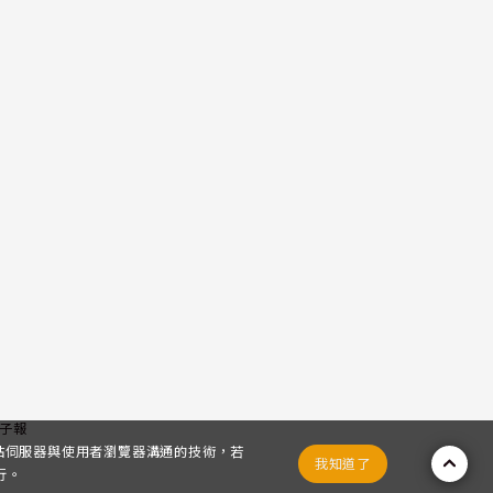
子報
網站伺服器與使用者瀏覽器溝通的技術，若
我知道了
行。