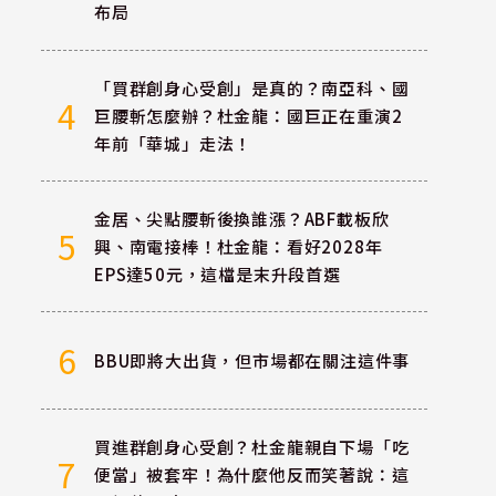
布局
「買群創身心受創」是真的？南亞科、國
4
巨腰斬怎麼辦？杜金龍：國巨正在重演2
年前「華城」走法！
金居、尖點腰斬後換誰漲？ABF載板欣
5
興、南電接棒！杜金龍：看好2028年
EPS達50元，這檔是末升段首選
6
BBU即將大出貨，但市場都在關注這件事
買進群創身心受創？杜金龍親自下場「吃
7
便當」被套牢！為什麼他反而笑著說：這