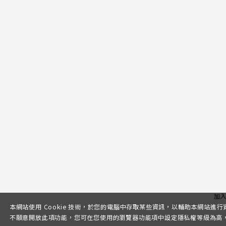
加
本網站使用 Cookie 技術，於您的電腦中存取某些資訊，以輔助本網站進
不願意開放此項功能，您可在您使用的瀏覽器功能項中設定隱私權等級為高，即