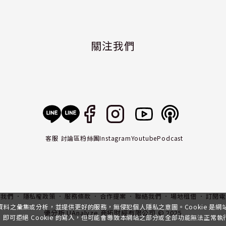
關注我們
客服
討論區
粉絲團
Instagram
Youtube
Podcast
入我們
隱私權政策
服務條款
合作提案
聯絡我們
場地租借
訂閱電
行資料之彙集或分析，並提供更好的服務，無侵犯個人隱私之意圖。Cookie 是
優分析 UAnalyze 商拓財經有限公司 © 2025
可拒絕 Cookie 的寫入，但可能會導致本網站之部分或全部功能無法正常執