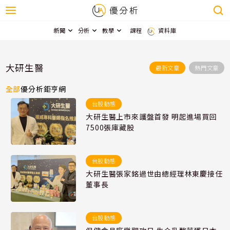
新聞
分析
教學
課程
資料庫
大研生醫
最新文章
熱門文章
全部
優分析
鉅亨網
台股動態
大研生醫上市來護盤首發 明起進場買回
7500張庫藏股
台股動態
大研生醫張家銘過世由總經理林東慶接任
董事長
台股動態