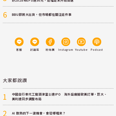
好2028年EPS達50元，這檔是末升段首選
6
BBU即將大出貨，但市場都在關注這件事
客服
討論區
粉絲團
Instagram
Youtube
Podcast
大家都說讚
1
中國自行車代工龍頭津富士達IPO 海外設廠搶歐美訂單，巨大、
美利達同步調整布局
2
AI 散熱的下一波機會，會從哪裡來？