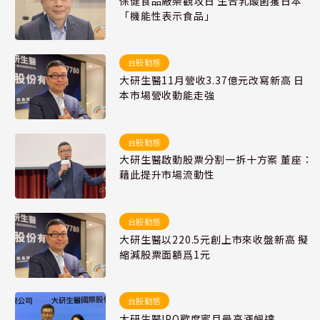
保健食品廠樂觀攻日 生合乳酸菌獲日本
「機能性表示食品」
台股動態
大研生醫11月營收3.37億元改寫新高 日
本市場營收動能走強
台股動態
大研生醫啟動股票分割一拆十方案 董座：
藉此提升市場流動性
台股動態
大研生醫以220.5元創上市來收盤新高 擬
縮減股票面額爲1元
台股動態
大研生醫IPO歡度蜜月最高漲幅達