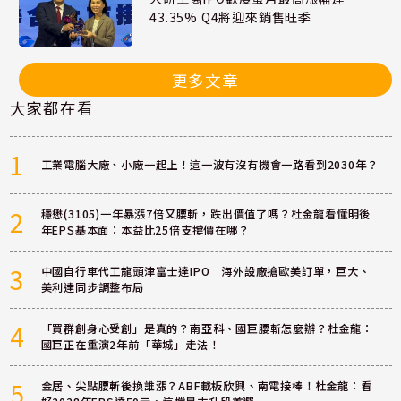
43.35% Q4將迎來銷售旺季
更多文章
大家都在看
1
工業電腦大廠、小廠一起上！這一波有沒有機會一路看到2030年？
2
穩懋(3105)一年暴漲7倍又腰斬，跌出價值了嗎？杜金龍看懂明後
年EPS基本面：本益比25倍支撐價在哪？
3
中國自行車代工龍頭津富士達IPO 海外設廠搶歐美訂單，巨大、
美利達同步調整布局
4
「買群創身心受創」是真的？南亞科、國巨腰斬怎麼辦？杜金龍：
國巨正在重演2年前「華城」走法！
5
金居、尖點腰斬後換誰漲？ABF載板欣興、南電接棒！杜金龍：看