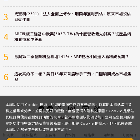
3
光寶科(2301)｜法人全面上修今、明兩年獲利預估，原來市場沒估
到這件事
4
ABF載板三雄當中欣興(3037-TW)為什麼營收最先創高？從產品結
構看懂其中差異
5
欣興第二季營業利益暴增141%，ABF載板才剛進入獲利成長期？
6
這次真的不一樣？美日15年來首度聯手干預，日圓瞬間成為市場焦
點
本網站使用 Cookie 技術，於您的電腦中存取某些資訊，以輔助本網站進行資
料之彙集或分析，並提供更好的服務，無侵犯個人隱私之意圖。Cookie 是網站
伺服器與使用者瀏覽器溝通的技術，若不願意開放此項功能，您可在您使用的瀏
客服
討論區
粉絲團
Instagram
Youtube
Podcast
覽器功能項中設定隱私權等級為高，即可拒絕 Cookie 的寫入，但可能會導致
本網站之部分或全部功能無法正常執行。
加入我
隱私權政
服務條
合作提
聯絡我
場地租
訂閱電子
們
策
款
案
們
借
報